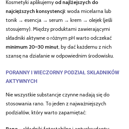
Kosmetyki aplikujemy
od najlżejszych do
najcięższych konsystencji
: woda micelarna lub
tonik → esencja → serum → krem → olejek (jeśli
stosujemy). Między produktami zawierającymi
składniki aktywne o różnym pH warto odczekać
minimum 20–30 minut
, by dać każdemu z nich
szansę na działanie w odpowiednim środowisku.
PORANNY I WIECZORNY PODZIAŁ SKŁADNIKÓW
AKTYWNYCH
Nie wszystkie substancje czynne nadają się do
stosowania rano. To jeden z najważniejszych
podziałów, który warto zapamiętać:
Rano
– składniki fotostabilne i antyoksydanty: