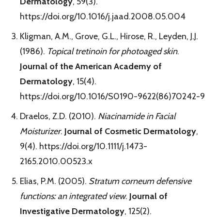
Dermatology
, 59(3).
https://doi.org/10.1016/j.jaad.2008.05.004
Kligman, A.M., Grove, G.L., Hirose, R., Leyden, J.J.
(1986).
Topical tretinoin for photoaged skin
.
Journal of the American Academy of
Dermatology
, 15(4).
https://doi.org/10.1016/S0190-9622(86)70242-9
Draelos, Z.D. (2010).
Niacinamide in Facial
Moisturizer
.
Journal of Cosmetic Dermatology
,
9(4). https://doi.org/10.1111/j.1473-
2165.2010.00523.x
Elias, P.M. (2005).
Stratum corneum defensive
functions: an integrated view
.
Journal of
Investigative Dermatology
, 125(2).