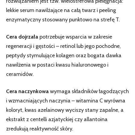
rozwiązaniem jest tzw. wielostrefowa pielęgnacja:
lekkie serum nawilżające na całą twarz i peeling
enzymatyczny stosowany punktowo na strefę T.
Cera dojrzała
potrzebuje wsparcia w zakresie
regeneracji i gęstości – retinol lub jego pochodne,
peptydy stymulujące kolagen oraz bogata dawka
nawilżenia w postaci kwasu hialuronowego i
ceramidów.
Cera naczynkowa
wymaga składników łagodzących
i wzmacniających naczynia – witamina C wyrówna
koloryt, kwas azelainowy wyciszy stany zapalne, a
ekstrakt z centelli azjatyckiej czy allantoina
zredukują reaktywność skóry.