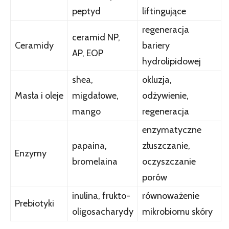
peptyd
liftingujące
regeneracja
ceramid NP,
Ceramidy
bariery
AP, EOP
hydrolipidowej
shea,
okluzja,
Masła i oleje
migdałowe,
odżywienie,
mango
regeneracja
enzymatyczne
papaina,
złuszczanie,
Enzymy
bromelaina
oczyszczanie
porów
inulina, frukto-
równoważenie
Prebiotyki
oligosacharydy
mikrobiomu skóry