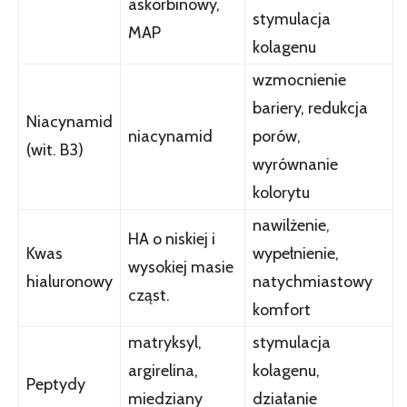
askorbinowy,
stymulacja
MAP
kolagenu
wzmocnienie
bariery, redukcja
Niacynamid
niacynamid
porów,
(wit. B3)
wyrównanie
kolorytu
nawilżenie,
HA o niskiej i
Kwas
wypełnienie,
wysokiej masie
hialuronowy
natychmiastowy
cząst.
komfort
matryksyl,
stymulacja
argirelina,
kolagenu,
Peptydy
miedziany
działanie