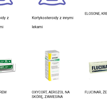
ELOSONE, KR
idy z
Kortykosteroidy z innymi
mi
lekami
KREM
OXYCORT, AEROZOL NA
FLUCINAR, ŻE
SKÓRĘ, ZAWIESINA