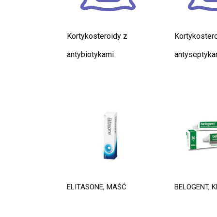
Kortykosteroidy z
Kortykostero
antybiotykami
antyseptyka
ELITASONE, MAŚĆ
BELOGENT, 