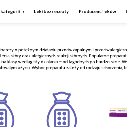
 kategorii
Leki bez recepty
Producenci leków
nerczy o potężnym działaniu przeciwzapalnym i przeciwalergicz
nia skóry oraz alergicznych reakcji skórnych. Popularne preparat
ię na klasy według siły działania – od łagodnych po bardzo silne
rwałym użyciu. Wybór preparatu zależy od rodzaju schorzenia, loka