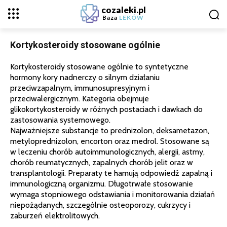
cozaleki.pl
Baza
LEKÓW
Kortykosteroidy stosowane ogólnie
Kortykosteroidy stosowane ogólnie to syntetyczne
hormony kory nadnerczy o silnym działaniu
przeciwzapalnym, immunosupresyjnym i
przeciwalergicznym. Kategoria obejmuje
glikokortykosteroidy w różnych postaciach i dawkach do
zastosowania systemowego.
Najważniejsze substancje to prednizolon, deksametazon,
metyloprednizolon, encorton oraz medrol. Stosowane są
w leczeniu chorób autoimmunologicznych, alergii, astmy,
chorób reumatycznych, zapalnych chorób jelit oraz w
transplantologii. Preparaty te hamują odpowiedź zapalną i
immunologiczną organizmu. Długotrwałe stosowanie
wymaga stopniowego odstawiania i monitorowania działań
niepożądanych, szczególnie osteoporozy, cukrzycy i
zaburzeń elektrolitowych.