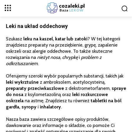
cozaleki.pl
Baza
LEKÓW
Leki na układ oddechowy
Szukasz
leku na kaszel, katar lub zatoki
? W tej kategorii
znajdziesz preparaty na przeziębienie, grypę, zapalenie
oskrzeli oraz alergie oddechowe. To także skuteczne
rozwiązania na
nieżyt nosa, chrypkę
i
problem z
odkrztuszaniem
.
Oferujemy szeroki wybór popularnych substancji, takich jak
leki wykrztuśne
z ambroksolem, acetylocysteiną,
preparaty przeciwkaszlowe
z dekstrometorfanem,
spraye
do nosa
z ksylometazoliną oraz
leki rozkurczowe
oskrzela
na astmę. Znajdziesz tu również
tabletki na ból
gardła, syropy
i
inhalatory
.
Nasza baza zawiera szczegółowe opisy produktów,
dawkowanie oraz informacje o składzie, co pomoże Ci
porównać i znaleźć optymalne rozwiązanie dla swoich