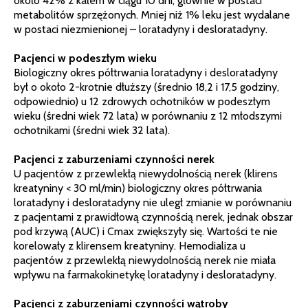
około 42% z kałem w ciągu 10 dni, głównie w postaci
metabolitów sprzężonych. Mniej niż 1% leku jest wydalane
w postaci niezmienionej – loratadyny i desloratadyny.
Pacjenci w podeszłym wieku
Biologiczny okres półtrwania loratadyny i desloratadyny
był o około 2-krotnie dłuższy (średnio 18,2 i 17,5 godziny,
odpowiednio) u 12 zdrowych ochotników w podeszłym
wieku (średni wiek 72 lata) w porównaniu z 12 młodszymi
ochotnikami (średni wiek 32 lata).
Pacjenci z zaburzeniami czynności nerek
U pacjentów z przewlekłą niewydolnością nerek (klirens
kreatyniny < 30 ml/min) biologiczny okres półtrwania
loratadyny i desloratadyny nie uległ zmianie w porównaniu
z pacjentami z prawidłową czynnością nerek, jednak obszar
pod krzywą (AUC) i Cmax zwiększyły się. Wartości te nie
korelowały z klirensem kreatyniny. Hemodializa u
pacjentów z przewlekłą niewydolnością nerek nie miała
wpływu na farmakokinetykę loratadyny i desloratadyny.
Pacjenci z zaburzeniami czynności wątroby