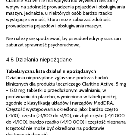
Claritine Active nie ma wpływu lub wywiera nieistotny
wpływ na zdolność prowadzenia pojazdów i obsługiwania
maszyn. Jednakże, u niektórych osób bardzo rzadko
występuje senność, która może zaburzać zdolność
prowadzenia pojazdów i obsługiwania maszyn.
Nie należy się spodziewać, by pseudoefedryny siarczan
zaburzał sprawność psychoruchową.
4.8 Działania niepożądane
Tabelaryczna lista działań niepożądanych
Działania niepożądane zgłaszane podczas badań
klinicznych dla produktu leczniczego Claritine Active, 5 mg
+ 120 mg, tabletki o przedłużonym uwalnianiu, w
porównaniu do placebo, wymieniono w tabeli poniżej,
zgodnie z klasyfikacją układów i narządów MedDRA.
Częstość występowania określono jako: bardzo często
(≥1/10), często (≥1/100 do <1/10), niezbyt często (≥1/1 000
do <1/100), bardzo rzadko (<1/10 000) i częstość nieznana
(częstość nie może być określona na podstawie
dostępnych danych).