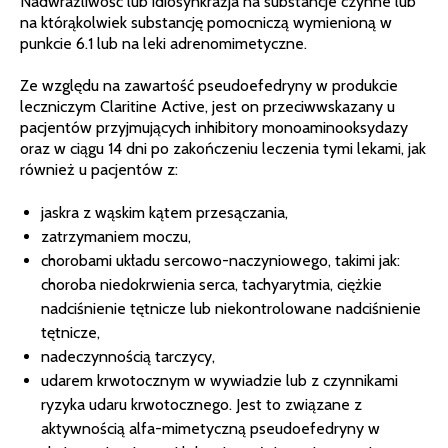
Nadwrażliwość lub idiosynkrażja na substancje czynne lub
na którąkolwiek substancję pomocniczą wymienioną w
punkcie 6.1 lub na leki adrenomimetyczne.
Ze względu na zawartość pseudoefedryny w produkcie
leczniczym Claritine Active, jest on przeciwwskazany u
pacjentów przyjmujących inhibitory monoaminooksydazy
oraz w ciągu 14 dni po zakończeniu leczenia tymi lekami, jak
również u pacjentów z:
jaskra z wąskim kątem przesączania,
zatrzymaniem moczu,
chorobami układu sercowo-naczyniowego, takimi jak:
choroba niedokrwienia serca, tachyarytmia, ciężkie
nadciśnienie tętnicze lub niekontrolowane nadciśnienie
tętnicze,
nadeczynnością tarczycy,
udarem krwotocznym w wywiadzie lub z czynnikami
ryzyka udaru krwotocznego. Jest to związane z
aktywnością alfa-mimetyczną pseudoefedryny w