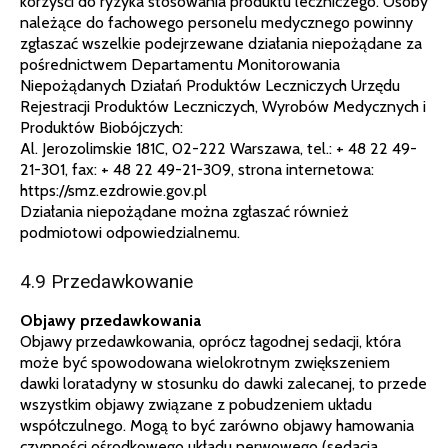
korzyści do ryzyka stosowania produktu leczniczego. Osoby
należące do fachowego personelu medycznego powinny
zgłaszać wszelkie podejrzewane działania niepożądane za
pośrednictwem Departamentu Monitorowania
Niepożądanych Działań Produktów Leczniczych Urzędu
Rejestracji Produktów Leczniczych, Wyrobów Medycznych i
Produktów Biobójczych:
Al. Jerozolimskie 181C, 02-222 Warszawa, tel.: + 48 22 49-
21-301, fax: + 48 22 49-21-309, strona internetowa:
https://smz.ezdrowie.gov.pl
Działania niepożądane można zgłaszać również
podmiotowi odpowiedzialnemu.
4.9 Przedawkowanie
Objawy przedawkowania
Objawy przedawkowania, oprócz łagodnej sedacji, która
może być spowodowana wielokrotnym zwiększeniem
dawki loratadyny w stosunku do dawki zalecanej, to przede
wszystkim objawy związane z pobudzeniem układu
współczulnego. Mogą to być zarówno objawy hamowania
czynności ośrodkowego układu nerwowego (sedacja,