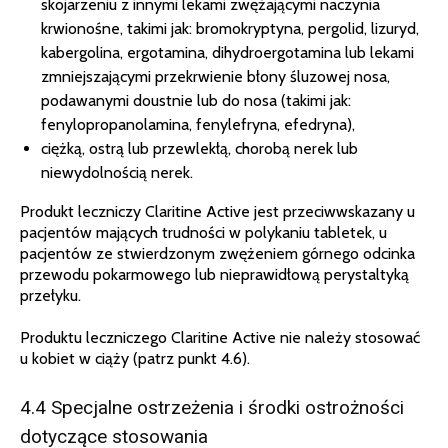
skojarzeniu z innymi lekami zwężającymi naczynia
krwionośne, takimi jak: bromokryptyna, pergolid, lizuryd,
kabergolina, ergotamina, dihydroergotamina lub lekami
zmniejszającymi przekrwienie błony śluzowej nosa,
podawanymi doustnie lub do nosa (takimi jak:
fenylopropanolamina, fenylefryna, efedryna),
ciężką, ostrą lub przewlekłą, chorobą nerek lub
niewydolnością nerek.
Produkt leczniczy Claritine Active jest przeciwwskazany u
pacjentów mających trudności w polykaniu tabletek, u
pacjentów ze stwierdzonym zwężeniem górnego odcinka
przewodu pokarmowego lub nieprawidłową perystaltyką
przełyku.
Produktu leczniczego Claritine Active nie należy stosować
u kobiet w ciąży (patrz punkt 4.6).
4.4 Specjalne ostrzeżenia i środki ostrożności
dotyczące stosowania