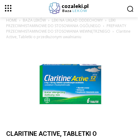
cozaleki.pl
Baza
LEKÓW
HOME
BAZA LEKÓW
LEKI NA UKŁAD ODDECHOWY
LEKI
PRZECIWHISTAMINOWE DO STOSOWANIA OGÓLNEGO
PREPARATY
PRZECIWHISTAMINOWE DO STOSOWANIA WEWNĘTRZNEGO
Claritine
Active, Tabletki o przedłużonym uwalnianiu
CLARITINE ACTIVE, TABLETKI O