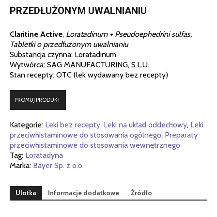
PRZEDŁUŻONYM UWALNIANIU
Claritine Active
,
Loratadinum + Pseudoephedrini sulfas,
Tabletki o przedłużonym uwalnianiu
Substancja czynna: Loratadinum
Wytwórca: SAG MANUFACTURING, S.L.U.
Stan recepty: OTC (lek wydawany bez recepty)
PROMUJ PRODUKT
Kategorie:
Leki bez recepty
,
Leki na układ oddechowy
,
Leki
przeciwhistaminowe do stosowania ogólnego
,
Preparaty
przeciwhistaminowe do stosowania wewnętrznego
Tag:
Loratadyna
Marka:
Bayer Sp. z o.o.
Ulotka
Informacje dodatkowe
Źródło