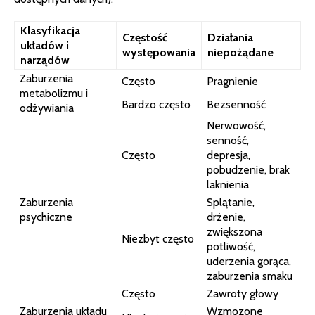
Klasyfikacja
Częstość
Działania
układów i
występowania
niepożądane
narządów
Zaburzenia
Często
Pragnienie
metabolizmu i
Bardzo często
Bezsenność
odżywiania
Nerwowość,
senność,
Często
depresja,
pobudzenie, brak
laknienia
Zaburzenia
Splątanie,
psychiczne
drżenie,
zwiększona
Niezbyt często
potliwość,
uderzenia gorąca,
zaburzenia smaku
Często
Zawroty głowy
Zaburzenia układu
Wzmozone