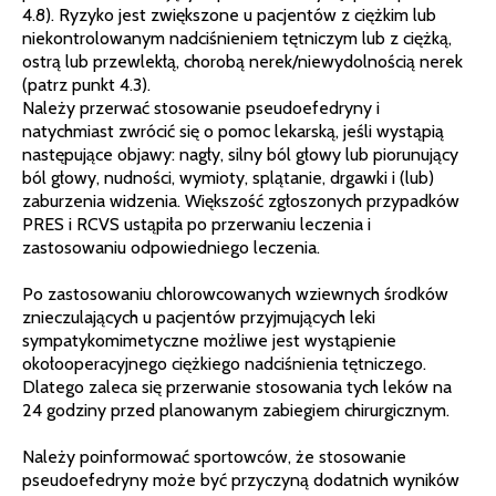
4.8). Ryzyko jest zwiększone u pacjentów z ciężkim lub
niekontrolowanym nadciśnieniem tętniczym lub z ciężką,
ostrą lub przewlekłą, chorobą nerek/niewydolnością nerek
(patrz punkt 4.3).
Należy przerwać stosowanie pseudoefedryny i
natychmiast zwrócić się o pomoc lekarską, jeśli wystąpią
następujące objawy: nagły, silny ból głowy lub pioru­nujący
ból głowy, nudności, wymioty, splątanie, drgawki i (lub)
zaburzenia widzenia. Większość zgłoszonych przypadków
PRES i RCVS ustąpiła po przerwaniu leczenia i
zastosowaniu odpowiedniego leczenia.
Po zastosowaniu chlorowcowanych wziewnych środków
znieczulających u pacjentów przyjmujących leki
sympatykomimetyczne możliwe jest wystąpienie
okołooperacyjnego ciężkiego nadciśnienia tętniczego.
Dlatego zaleca się przerwanie stosowania tych leków na
24 godziny przed planowanym zabiegiem chirurgicznym.
Należy poinformować sportowców, że stosowanie
pseudoefedryny może być przyczyną dodatnich wyników