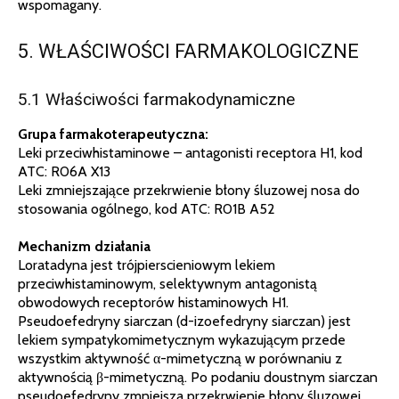
wspomagany.
5. WŁAŚCIWOŚCI FARMAKOLOGICZNE
5.1 Właściwości farmakodynamiczne
Grupa farmakoterapeutyczna:
Leki przeciwhistaminowe – antagonisti receptora H1, kod
ATC: R06A X13
Leki zmniejszające przekrwienie błony śluzowej nosa do
stosowania ogólnego, kod ATC: R01B A52
Mechanizm działania
Loratadyna jest trójpierscieniowym lekiem
przeciwhistaminowym, selektywnym antagonistą
obwodowych receptorów histaminowych H1.
Pseudoefedryny siarczan (d-izoefedryny siarczan) jest
lekiem sympatykomimetycznym wykazującym przede
wszystkim aktywność α-mimetyczną w porównaniu z
aktywnością β-mimetyczną. Po podaniu doustnym siarczan
pseudoefedryny zmniejsza przekrwienie błony śluzowej