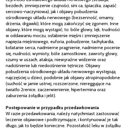
bezdech, zmniejszenie czujności, sini ca, śpiaczka, zapaść
sercowo-naczyniowa), jak i objawy pobudzenia
ośrodkowego układu nerwowego (bezsenność, omamy,
drżenia, drgawki), które mogą zakończyć się zgonem. Inne
objawy, które mogą wystąpić, to: bóle głowy, lęk, trudności
w oddawaniu moczu, osłabienie mięśni i zmniejszenie
napięcia mięśniowego, euforia, pobudzenie, tachykardia,
kołatanie serca, nadmierne pragnienie, nadmierne pocenie
się, nudności, wymioty, bóle zamostkowe, zawroty głowy,
szumy w uszach, ataksja, niewyraźne widzenie oraz
nadciśnienie lub niedociśnienie tętnicze. Objawy
pobudzenia ośrodkowego układu nerwowego występują
najczęściej u dzieci, podobnie jak objawy atropinopodobne
(suchość w jamie ustnej, rozszerzone, niereggujące na
światło 2renice, zaczerwienienie, hipertermina oraz
zaburzenia żołądka i jelit).
Postępowanie w przypadku przedawkowania
W razie przedawkowania, należy natychmiast zastosować
leczenie objawowe i podtrzymujące, i kontynuować je tak
długo, jak to będzie konieczne. Pozostałość leku w żołądku