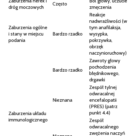
Zaburzenia nerek i
Ból głowy, uczucie
Często
dróg moczowych
zmęczenia
Reakcje
nadwrażliwości (w
Zaburzenia ogólne
tym anafilaksja,
i stany w miejscu
Bardzo rzadko
wysypka,
podania
pokrzywka,
obrzęk
naczynioruchowy)
Zawroty głowy
pochodzenia
Bardzo rzadko
błędnikowego,
drgawki
Zespół tylnej
odwracalnej
Nieznana
encefalopatii
(PRES) (patrz
punkt 4.4)
Zaburzenia układu
immunologicznego
Zespół
odwracalnego
zwężenia naczyń