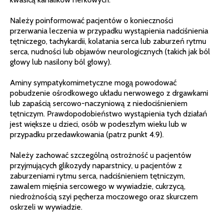
Należy poinformować pacjentów o konieczności
przerwania leczenia w przypadku wystąpienia nadciśnienia
tętniczego, tachykardii, kolatania serca lub zaburzeń rytmu
serca, nudności lub objawów neurologicznych (takich jak ból
głowy lub nasilony ból głowy).
Aminy sympatykomimetyczne mogą powodować
pobudzenie ośrodkowego układu nerwowego z drgawkami
lub zapaścią sercowo-naczyniową z niedociśnieniem
tętniczym. Prawdopodobieństwo wystąpienia tych działań
jest większe u dzieci, osób w podeszłym wieku lub w
przypadku przedawkowania (patrz punkt 4.9).
Należy zachować szczególną ostrożność u pacjentów
przyjmujących glikozydy naparstnicy, u pacjentów z
zaburzeniami rytmu serca, nadciśnieniem tętniczym,
zawalem mięśnia sercowego w wywiadzie, cukrzycą,
niedrożnością szyi pęcherza moczowego oraz skurczem
oskrzeli w wywiadzie.