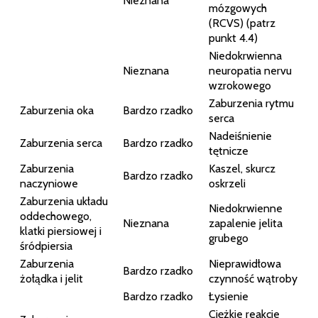
Nieznana
mózgowych
(RCVS) (patrz
punkt 4.4)
Niedokrwienna
Nieznana
neuropatia nervu
wzrokowego
Zaburzenia rytmu
Zaburzenia oka
Bardzo rzadko
serca
Nadeiśnienie
Zaburzenia serca
Bardzo rzadko
tętnicze
Zaburzenia
Kaszel, skurcz
Bardzo rzadko
naczyniowe
oskrzeli
Zaburzenia układu
Niedokrwienne
oddechowego,
Nieznana
zapalenie jelita
klatki piersiowej i
grubego
śródpiersia
Zaburzenia
Nieprawidłowa
Bardzo rzadko
żołądka i jelit
czynność wątroby
Bardzo rzadko
Łysienie
Ciężkie reakcje