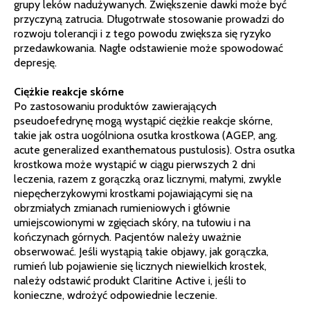
grupy leków nadużywanych. Zwiększenie dawki może być
przyczyną zatrucia. Długotrwałe stosowanie prowadzi do
rozwoju tolerancji i z tego powodu zwiększa się ryzyko
przedawkowania. Nagłe odstawienie może spowodować
depresję.
Ciężkie reakcje skórne
Po zastosowaniu produktów zawierających
pseudoefedrynę mogą wystąpić ciężkie reakcje skórne,
takie jak ostra uogólniona osutka krostkowa (AGEP, ang.
acute generalized exanthematous pustulosis). Ostra osutka
krostkowa może wystąpić w ciągu pierwszych 2 dni
leczenia, razem z gorączką oraz licznymi, małymi, zwykle
niepęcherzykowymi krostkami pojawiającymi się na
obrzmiałych zmianach rumieniowych i głównie
umiejscowionymi w zgięciach skóry, na tułowiu i na
kończynach górnych. Pacjentów należy uważnie
obserwować. Jeśli wystąpią takie objawy, jak gorączka,
rumień lub pojawienie się licznych niewielkich krostek,
należy odstawić produkt Claritine Active i, jeśli to
konieczne, wdrożyć odpowiednie leczenie.