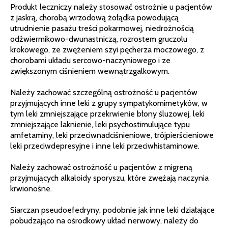
Produkt leczniczy należy stosować ostrożnie u pacjentów
z jaskrą, chorobą wrzodową żołądka powodującą
utrudnienie pasażu treści pokarmowej, niedrożnością
odźwiermikowo-dwunastniczą, rozrostem gruczolu
krokowego, ze zwężeniem szyi pęcherza moczowego, z
chorobami układu sercowo-naczyniowego i ze
zwiększonym ciśnieniem wewnątrzgalkowym.
Należy zachować szczególną ostrożność u pacjentów
przyjmujących inne leki z grupy sympatykomimetyków, w
tym leki zmniejszające przekrwienie błony śluzowej, leki
zmniejszające laknienie, leki psychostimulujące typu
amfetaminy, leki przeciwnadciśnieniowe, trójpierścieniowe
leki przeciwdepresyjne i inne leki przeciwhistaminowe.
Należy zachować ostrożność u pacjentów z migreną
przyjmujących alkaloidy sporyszu, które zwężają naczynia
krwionośne.
Siarczan pseudoefedryny, podobnie jak inne leki działające
pobudzająco na ośrodkowy układ nerwowy, należy do