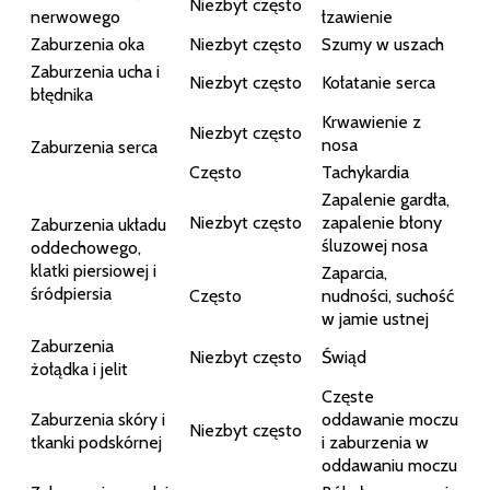
Niezbyt często
nerwowego
łzawienie
Zaburzenia oka
Niezbyt często
Szumy w uszach
Zaburzenia ucha i
Niezbyt często
Kołatanie serca
błędnika
Krwawienie z
Niezbyt często
nosa
Zaburzenia serca
Często
Tachykardia
Zapalenie gardła,
Niezbyt często
zapalenie błony
Zaburzenia układu
śluzowej nosa
oddechowego,
klatki piersiowej i
Zaparcia,
śródpiersia
Często
nudności, suchość
w jamie ustnej
Zaburzenia
Niezbyt często
Świąd
żołądka i jelit
Częste
Zaburzenia skóry i
oddawanie moczu
Niezbyt często
tkanki podskórnej
i zaburzenia w
oddawaniu moczu