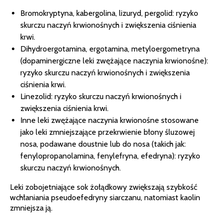
Bromokryptyna, kabergolina, lizuryd, pergolid: ryzyko
skurczu naczyń krwionośnych i zwiększenia ciśnienia
krwi.
Dihydroergotamina, ergotamina, metyloergometryna
(dopaminergiczne leki zwężające naczynia krwionośne):
ryzyko skurczu naczyń krwionośnych i zwiększenia
ciśnienia krwi.
Linezolid: ryzyko skurczu naczyń krwionośnych i
zwiększenia ciśnienia krwi.
Inne leki zwężające naczynia krwionośne stosowane
jako leki zmniejszające przekrwienie błony śluzowej
nosa, podawane doustnie lub do nosa (takich jak:
fenylopropanolamina, fenylefryna, efedryna): ryzyko
skurczu naczyń krwionośnych.
Leki zobojetniające sok żołądkowy zwiększają szybkość
wchłaniania pseudoefedryny siarczanu, natomiast kaolin
zmniejsza ją.