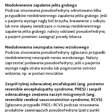
Niedokrwienne zapalenie jelita grubego
Podczas stosowania pseudoefedryny odnotowano kilka
przypadków niedokrwiennego zapalenia jelita grubego. Jeśli
u pacjenta wystąpi nagły ból brzucha, krwawienie z odbytu
lub inne objawy świadczące o rozwoju niedokrwiennego
zapalenia jelita grubego, należy odstawić pseudoefedrynę,
a pacjent powinien zasięgnąć porady lekarza.
Niedokrwienna neuropatia nerwu wzrokowego
Podczas stosowania pseudoefedryny zgłaszano przypadki
niedokrwiennej neuropatii nerwu wzrokowego. Należy
zaprzestać podawania pseudoefedryny, jeśli u pacjenta
wystąpi nagła utrata wzroku lub pogorszenie ostrości
widzenia, np. w postaci mroczków.
Zespół tylnej odwracalnej encefalopatii (ang. posterior
reversible encephalopathy syndrome, PRES) i zespół
odwracalnego zwężenia naczyń mózgowych (ang.
reversible cerebral vasoconstriction syndrome, RCVS)
Zgłaszano przypadki PRES i RCVS podczas stosowania
produktów zawierających pseudoefedrynę (patrz punkt