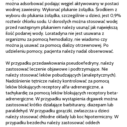
można adsorbować podając węgiel aktywowany w postaci
wodnej zawiesiny. Wykonać płukanie żołądka. Środkiem z
wyboru do płukania żołądka, szczególnie u dzieci, jest 0,9%
roztwór chlorku sodu. U dorosłych można stosować wodę;
przed następnym płukaniem należy usunąć jak największą
ilość podanej wody. Loratadyna nie jest usuwana z
organizmu za pomocą hemodializy, nie wiadomo czy
można ją usuwać za pomocą dializy otrzewnowej. Po
udzieleniu pomocy, pacjenta należy nadal obserwować.
W przypadku przedawkowania pseudoefedryny, należy
zastosować leczenie objawowe i podtrzymujące. Nie
należy stosować leków pobudzających (analeptycznych).
Nadciśnienie tętnicze należy kontrolować za pomocą
leków blokujących receptory alfa-adrenergiczne, a
tachykardię za pomocą leków blokujących receptory beta-
adrenergiczne. W przypadku wystąpienia drgawek można
zastosować krótko działające barbiturany, diazepam lub
paraldehyd. W przypadku gorączki, zwłaszcza u dzieci
należy stosować chłodne okłady lub koc hipotermiczny. W
przypadku bezdechu należy zastosować oddech