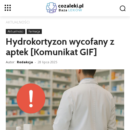
cozaleki.pl
Baza
LEKÓW
AKTUALNOŚCI
Aktualności
Farmacja
Hydrokortyzon wycofany z
aptek [Komunikat GIF]
Autor:
Redakcja
-
28 lipca 2025