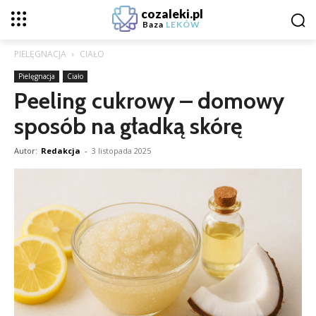
cozaleki.pl
Baza
LEKÓW
PIELĘGNACJA
CIAŁO
Pielęgnacja
Ciało
Peeling cukrowy – domowy
sposób na gładką skórę
Autor:
Redakcja
-
3 listopada 2025