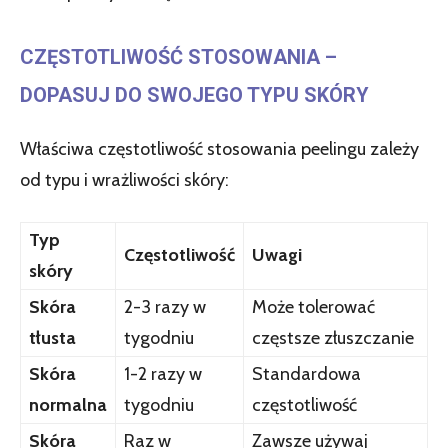
CZĘSTOTLIWOŚĆ STOSOWANIA –
DOPASUJ DO SWOJEGO TYPU SKÓRY
Właściwa częstotliwość stosowania peelingu zależy
od typu i wrażliwości skóry:
Typ
Częstotliwość
Uwagi
skóry
Skóra
2-3 razy w
Może tolerować
tłusta
tygodniu
częstsze złuszczanie
Skóra
1-2 razy w
Standardowa
normalna
tygodniu
częstotliwość
Skóra
Raz w
Zawsze używaj