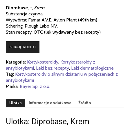
Diprobase
,
-, Krem
Substancja czynna:
Wytwórca: Famar A.V.E. Avlon Plant (49th km)
Schering-Plough Labo N.V.
Stan recepty: OTC (lek wydawany bez recepty)
PROMUJ PRODUKT
Kategorie:
Kortykosteroidy
,
Kortykosteroidy z
antybiotykami
,
Leki bez recepty
,
Leki dermatologiczne
Tag:
Kortykosteroidy o silnym działaniu w połączeniach z
antybiotykami
Marka:
Bayer Sp. z o.o.
Ulotka
Informacje dodatkowe
Źródło
Ulotka: Diprobase, Krem