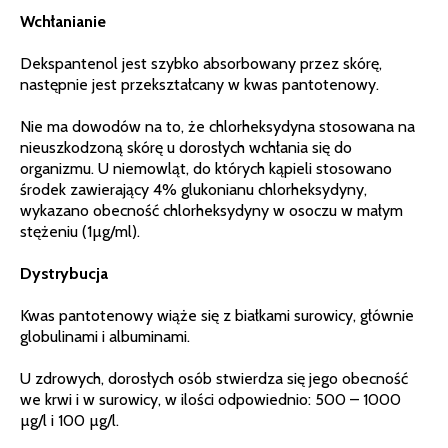
Wchłanianie
Dekspantenol jest szybko absorbowany przez skórę,
następnie jest przekształcany w kwas pantotenowy.
Nie ma dowodów na to, że chlorheksydyna stosowana na
nieuszkodzoną skórę u dorosłych wchłania się do
organizmu. U niemowląt, do których kąpieli stosowano
środek zawierający 4% glukonianu chlorheksydyny,
wykazano obecność chlorheksydyny w osoczu w małym
stężeniu (1µg/ml).
Dystrybucja
Kwas pantotenowy wiąże się z białkami surowicy, głównie
globulinami i albuminami.
U zdrowych, dorosłych osób stwierdza się jego obecność
we krwi i w surowicy, w ilości odpowiednio: 500 – 1000
µg/l i 100 µg/l.