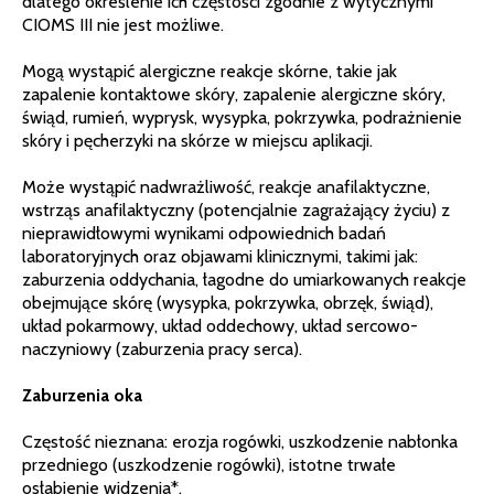
dlatego określenie ich częstości zgodnie z wytycznymi
CIOMS III nie jest możliwe.
Mogą wystąpić alergiczne reakcje skórne, takie jak
zapalenie kontaktowe skóry, zapalenie alergiczne skóry,
świąd, rumień, wyprysk, wysypka, pokrzywka, podrażnienie
skóry i pęcherzyki na skórze w miejscu aplikacji.
Może wystąpić nadwrażliwość, reakcje anafilaktyczne,
wstrząs anafilaktyczny (potencjalnie zagrażający życiu) z
nieprawidłowymi wynikami odpowiednich badań
laboratoryjnych oraz objawami klinicznymi, takimi jak:
zaburzenia oddychania, łagodne do umiarkowanych reakcje
obejmujące skórę (wysypka, pokrzywka, obrzęk, świąd),
układ pokarmowy, układ oddechowy, układ sercowo-
naczyniowy (zaburzenia pracy serca).
Zaburzenia oka
Częstość nieznana: erozja rogówki, uszkodzenie nabłonka
przedniego (uszkodzenie rogówki), istotne trwałe
osłabienie widzenia*.