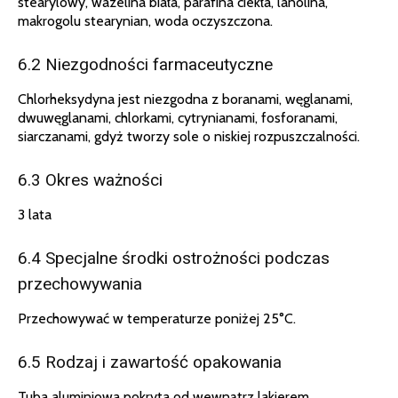
stearylowy, wazelina biała, parafina ciekła, lanolina,
makrogolu stearynian, woda oczyszczona.
6.2 Niezgodności farmaceutyczne
Chlorheksydyna jest niezgodna z boranami, węglanami,
dwuwęglanami, chlorkami, cytrynianami, fosforanami,
siarczanami, gdyż tworzy sole o niskiej rozpuszczalności.
6.3 Okres ważności
3 lata
6.4 Specjalne środki ostrożności podczas
przechowywania
Przechowywać w temperaturze poniżej 25°C.
6.5 Rodzaj i zawartość opakowania
Tuba aluminiowa pokryta od wewnątrz lakierem