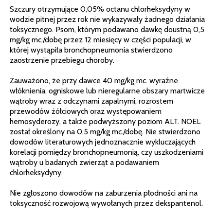
Szczury otrzymujące 0,05% octanu chlorheksydyny w
wodzie pitnej przez rok nie wykazywały żadnego działania
toksycznego. Psom, którym podawano dawkę doustną 0,5
mg/kg mc./dobę przez 12 miesięcy w części populacji, w
której wystąpiła bronchopneumonia stwierdzono
zaostrzenie przebiegu choroby.
Zauważono, że przy dawce 40 mg/kg mc. wyraźne
włóknienia, ogniskowe lub nieregularne obszary martwicze
wątroby wraz z odczynami zapalnymi, rozrostem
przewodów żółciowych oraz występowaniem
hemosyderozy, a także podwyższony poziom ALT. NOEL
został określony na 0,5 mg/kg mc./dobę. Nie stwierdzono
dowodów literaturowych jednoznacznie wykluczających
korelacji pomiędzy bronchopneumonią, czy uszkodzeniami
wątroby u badanych zwierząt a podawaniem
chlorheksydyny.
Nie zgłoszono dowodów na zaburzenia płodności ani na
toksyczność rozwojową wywołanych przez dekspantenol.