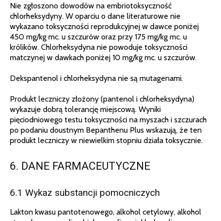
Nie zgłoszono dowodów na embriotoksyczność
chlorheksydyny. W oparciu o dane literaturowe nie
wykazano toksyczności reprodukcyjnej w dawce poniżej
450 mg/kg mc. u szczurów oraz przy 175 mg/kg mc. u
królików. Chlorheksydyna nie powoduje toksyczności
matczynej w dawkach poniżej 10 mg/kg mc. u szczurów.
Dekspantenol i chlorheksydyna nie są mutagenami.
Produkt leczniczy złożony (pantenol i chlorheksydyna)
wykazuje dobrą tolerancję miejscową. Wyniki
pięciodniowego testu toksyczności na myszach i szczurach
po podaniu doustnym Bepanthenu Plus wskazują, że ten
produkt leczniczy w niewielkim stopniu działa toksycznie.
6. DANE FARMACEUTYCZNE
6.1 Wykaz substancji pomocniczych
Lakton kwasu pantotenowego, alkohol cetylowy, alkohol