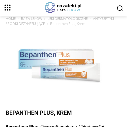
cozaleki.pl
Baza
LEKÓW
HOME
BAZA LEKÓW
LEKI DERMATOLOGICZNE
ANTYSEPTYKI I
ŚRODKI DEZYNFEKUJĄCE
Bepanthen Plus, Krem
BEPANTHEN PLUS, KREM
Bepanthen Plus
,
Dexpanthenolum + Chlorhexidini