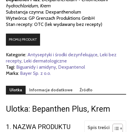
hydrochloridum, Krem
Substancja czynna: Dexpanthenolum
Wytwórca: GP Grenzach Produktions GmbH
Stan recepty: OTC (lek wydawany bez recepty)
PROMUJ PRODUKT
Kategorie:
Antyseptyki i środki dezynfekujące
,
Leki bez
recepty
,
Leki dermatologiczne
Tagi:
Biguanidy i amidyny
,
Dexpantenol
Marka:
Bayer Sp. z o.o.
Ulotka
Informacje dodatkowe
Źródło
Ulotka: Bepanthen Plus, Krem
1. NAZWA PRODUKTU
Spis treści