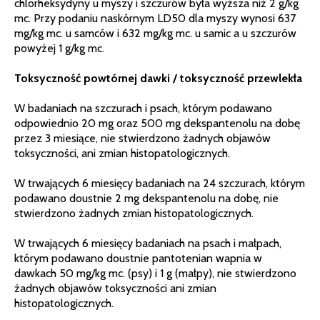
chlorheksydyny u myszy i szczurów była wyższa niż 2 g/kg
mc. Przy podaniu naskórnym LD50 dla myszy wynosi 637
mg/kg mc. u samców i 632 mg/kg mc. u samic a u szczurów
powyżej 1 g/kg mc.
Toksyczność powtórnej dawki / toksyczność przewlekła
W badaniach na szczurach i psach, którym podawano
odpowiednio 20 mg oraz 500 mg dekspantenolu na dobę
przez 3 miesiące, nie stwierdzono żadnych objawów
toksyczności, ani zmian histopatologicznych.
W trwających 6 miesięcy badaniach na 24 szczurach, którym
podawano doustnie 2 mg dekspantenolu na dobę, nie
stwierdzono żadnych zmian histopatologicznych.
W trwających 6 miesięcy badaniach na psach i małpach,
którym podawano doustnie pantotenian wapnia w
dawkach 50 mg/kg mc. (psy) i 1 g (małpy), nie stwierdzono
żadnych objawów toksyczności ani zmian
histopatologicznych.