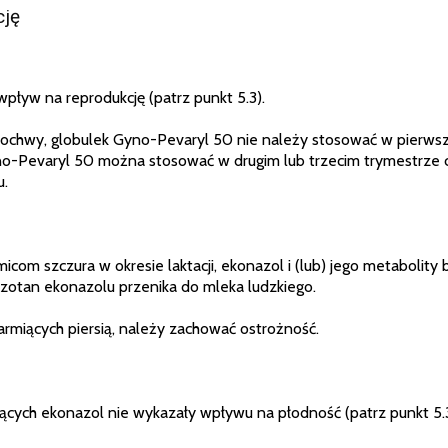
cję
pływ na reprodukcję (patrz punkt 5.3).
 pochwy, globulek Gyno-Pevaryl 50 nie należy stosować w pierwsz
no-Pevaryl 50 można stosować w drugim lub trzecim trymestrze ci
u.
om szczura w okresie laktacji, ekonazol i (lub) jego metabolity 
otan ekonazolu przenika do mleka ludzkiego.
armiących piersią, należy zachować ostrożność.
jących ekonazol nie wykazały wpływu na płodność (patrz punkt 5.3