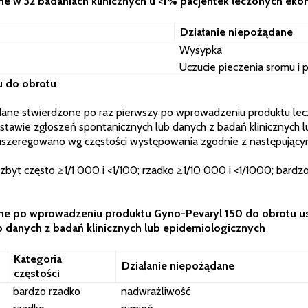
one w 32 badaniach klinicznych u <1% pacjentek leczonych ek
Działanie niepożądane
Wysypka
Uczucie pieczenia sromu i
u do obrotu
dane stwierdzone po raz pierwszy po wprowadzeniu produktu lec
awie zgłoszeń spontanicznych lub danych z badań klinicznych l
 uszeregowano wg częstości występowania zgodnie z następując
niezbyt często ≥1/1 000 i <1/100; rzadko ≥1/10 000 i <1/1000; bar
zone po wprowadzeniu produktu Gyno-Pevaryl 150 do obrotu 
 danych z badań klinicznych lub epidemiologicznych
Kategoria
Działanie niepożądane
częstości
bardzo rzadko
nadwrażliwość