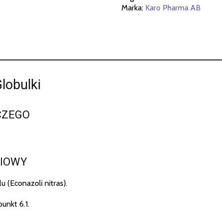
Marka:
Karo Pharma AB
lobulki
CZEGO
CIOWY
 (Econazoli nitras).
unkt 6.1.