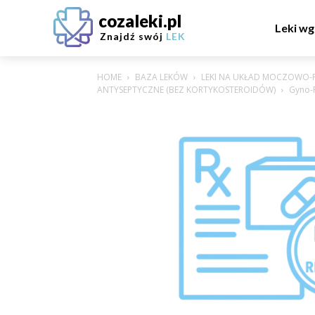
cozaleki.pl
Leki wg
Znajdź swój
LEK
HOME
BAZA LEKÓW
LEKI NA UKŁAD MOCZOWO-
ANTYSEPTYCZNE (BEZ KORTYKOSTEROIDÓW)
Gyno-P