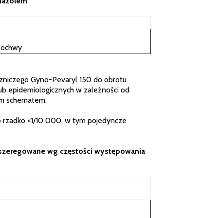
onazolem
 pochwy
zniczego Gyno-Pevaryl 150 do obrotu.
ub epidemiologicznych w zależności od
ym schematem:
dzo rzadko <1/10 000, w tym pojedyncze
uszeregowane wg częstości występowania