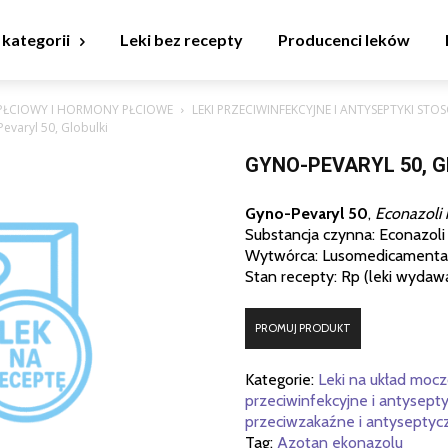
 kategorii
Leki bez recepty
Producenci leków
PŁCIOWY I HORMONY PŁCIOWE
LEKI PRZECIWINFEKCYJNE I ANTYSEPTYKI ST
evaryl 50, Globulki
GYNO-PEVARYL 50, G
Gyno-Pevaryl 50
,
Econazoli n
Substancja czynna: Econazoli 
Wytwórca: Lusomedicamenta –
Stan recepty: Rp (leki wydaw
PROMUJ PRODUKT
Kategorie:
Leki na układ moc
przeciwinfekcyjne i antysept
przeciwzakaźne i antyseptyc
Tag:
Azotan ekonazolu