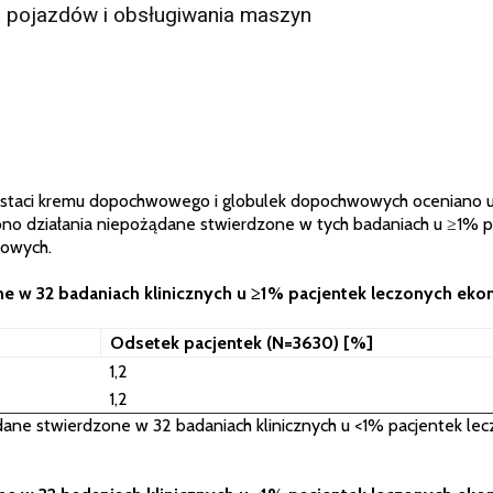
a pojazdów i obsługiwania maszyn
staci kremu dopochwowego i globulek dopochwowych oceniano u 
wiono działania niepożądane stwierdzone w tych badaniach u ≥1%
owych.
one w 32 badaniach klinicznych u ≥1% pacjentek leczonych ek
Odsetek pacjentek (N=3630) [%]
1,2
1,2
dane stwierdzone w 32 badaniach klinicznych u <1% pacjentek le