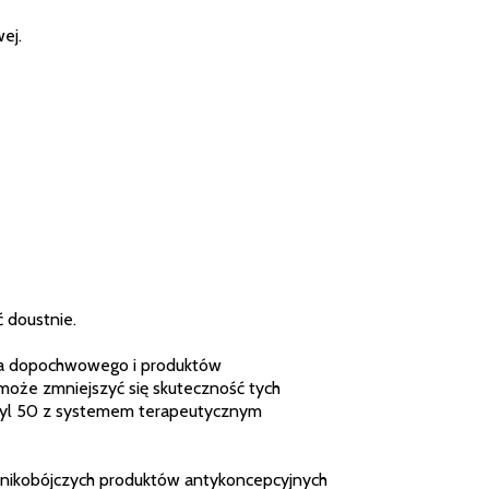
ej.
 doustnie.
ia dopochwowego i produktów
że zmniejszyć się skuteczność tych
ryl 50 z systemem terapeutycznym
emnikobójczych produktów antykoncepcyjnych