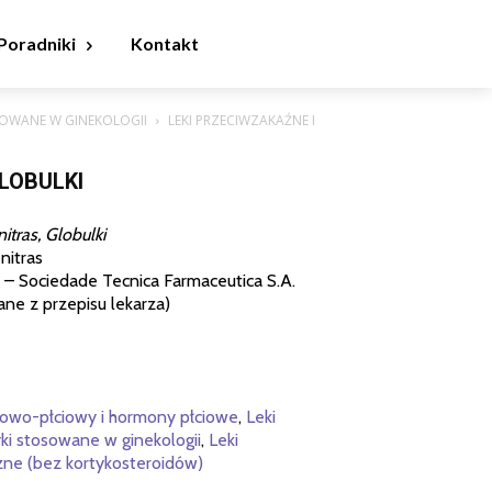
Poradniki
Kontakt
OSOWANE W GINEKOLOGII
LEKI PRZECIWZAKAŹNE I
LOBULKI
itras, Globulki
nitras
 Sociedade Tecnica Farmaceutica S.A.
ane z przepisu lekarza)
zowo-płciowy i hormony płciowe
,
Leki
yki stosowane w ginekologii
,
Leki
zne (bez kortykosteroidów)