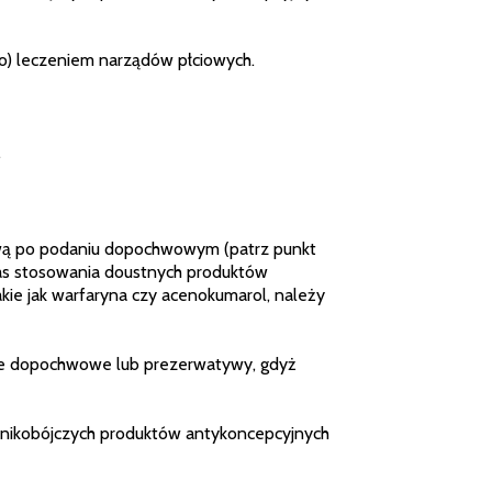
o) leczeniem narządów płciowych.
.
wą po podaniu dopochwowym (patrz punkt
czas stosowania doustnych produktów
kie jak warfaryna czy acenokumarol, należy
zne dopochwowe lub prezerwatywy, gdyż
emnikobójczych produktów antykoncepcyjnych