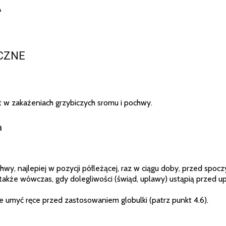
A
ICZNE
t w zakażeniach grzybiczych sromu i pochwy.
a
y, najlepiej w pozycji półleżącej, raz w ciągu doby, przed spoc
także wówczas, gdy dolegliwości (świąd, uplawy) ustąpią przed u
ie umyć ręce przed zastosowaniem globulki (patrz punkt 4.6).