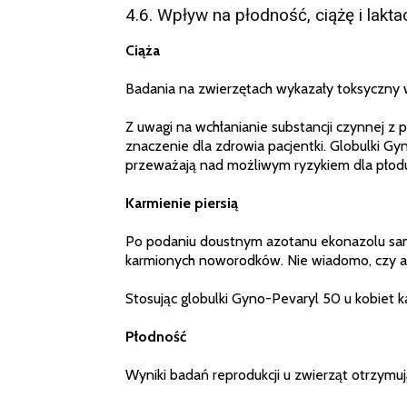
4.6. Wpływ na płodność, ciążę i lakta
Ciąża
Badania na zwierzętach wykazały toksyczny w
Z uwagi na wchłanianie substancji czynnej z
znaczenie dla zdrowia pacjentki. Globulki Gy
przeważają nad możliwym ryzykiem dla płod
Karmienie piersią
Po podaniu doustnym azotanu ekonazolu samic
karmionych noworodków. Nie wiadomo, czy az
Stosując globulki Gyno-Pevaryl 50 u kobiet k
Płodność
Wyniki badań reprodukcji u zwierząt otrzymu