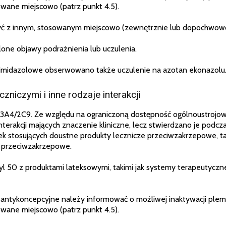
ane miejscowo (patrz punkt 4.5).
zyć z innym, stosowanym miejscowo (zewnętrznie lub dopochwow
ilone objawy podrażnienia lub uczulenia.
 imidazolowe obserwowano także uczulenie na azotan ekonazolu
czniczymi i inne rodzaje interakcji
3A4/2C9. Ze względu na ograniczoną dostępność ogólnoustrojo
terakcji mających znaczenie kliniczne, lecz stwierdzano je pod
k stosujących doustne produkty lecznicze przeciwzakrzepowe, ta
e przeciwzakrzepowe.
yl 50 z produktami lateksowymi, takimi jak systemy terapeutyc
y antykoncepcyjne należy informować o możliwej inaktywacji pl
ane miejscowo (patrz punkt 4.5).