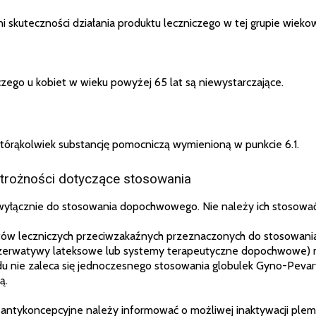
 skuteczności działania produktu leczniczego w tej grupie wiekow
ego u kobiet w wieku powyżej 65 lat są niewystarczające.
tórąkolwiek substancję pomocniczą wymienioną w punkcie 6.1.
ostrożności dotyczące stosowania
wyłącznie do stosowania dopochwowego. Nie należy ich stosować
ów leczniczych przeciwzakaźnych przeznaczonych do stosowan
zerwatywy lateksowe lub systemy terapeutyczne dopochwowe) mo
u nie zaleca się jednoczesnego stosowania globulek Gyno-Peva
ą.
y antykoncepcyjne należy informować o możliwej inaktywacji pl