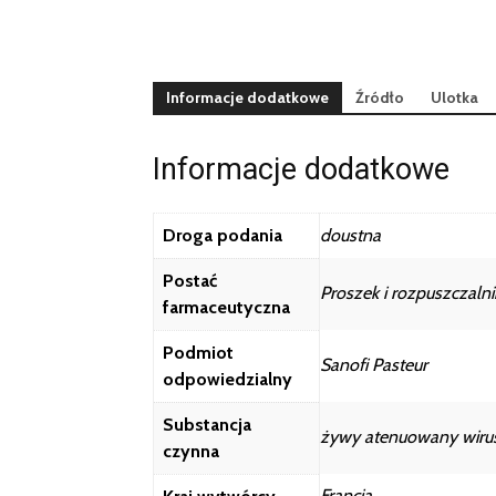
Informacje dodatkowe
Źródło
Ulotka
Informacje dodatkowe
Droga podania
doustna
Postać
Proszek i rozpuszczaln
farmaceutyczna
Podmiot
Sanofi Pasteur
odpowiedzialny
Substancja
żywy atenuowany wirus 
czynna
Francja