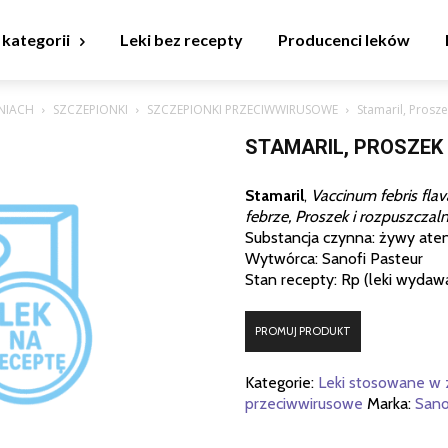
 kategorii
Leki bez recepty
Producenci leków
NIACH
SZCZEPIONKI
SZCZEPIONKI PRZECIWWIRUSOWE
Stamaril, Prosze
STAMARIL, PROSZEK
Stamaril
,
Vaccinum febris fla
febrze, Proszek i rozpuszczaln
Substancja czynna: żywy ate
Wytwórca: Sanofi Pasteur
Stan recepty: Rp (leki wydaw
PROMUJ PRODUKT
Kategorie:
Leki stosowane w 
przeciwwirusowe
Marka:
Sano