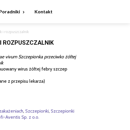
Poradniki
Kontakt
k i rozpuszczalnik
 I ROZPUSZCZALNIK
vae vivum Szczepionka przeciwko żółtej
ik
nuowany wirus żółtej febry szczep
ane z przepisu lekarza)
zakażeniach
,
Szczepionki
,
Szczepionki
fi-Aventis Sp. z o.o.