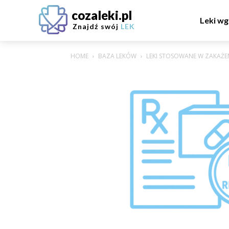
cozaleki.pl
Leki wg
Znajdź swój
LEK
HOME
BAZA LEKÓW
LEKI STOSOWANE W ZAKAŻE