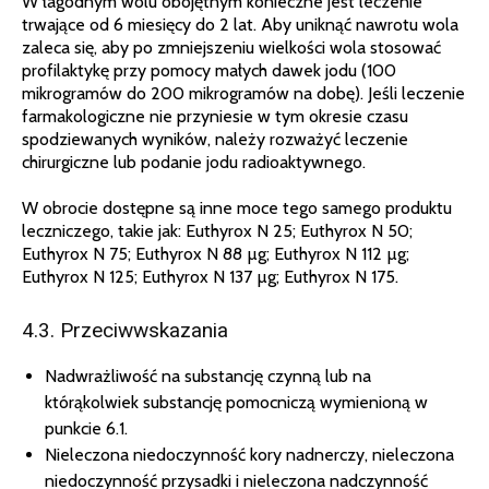
W łagodnym wolu obojętnym konieczne jest leczenie
trwające od 6 miesięcy do 2 lat. Aby uniknąć nawrotu wola
zaleca się, aby po zmniejszeniu wielkości wola stosować
profilaktykę przy pomocy małych dawek jodu (100
mikrogramów do 200 mikrogramów na dobę). Jeśli leczenie
farmakologiczne nie przyniesie w tym okresie czasu
spodziewanych wyników, należy rozważyć leczenie
chirurgiczne lub podanie jodu radioaktywnego.
W obrocie dostępne są inne moce tego samego produktu
leczniczego, takie jak: Euthyrox N 25; Euthyrox N 50;
Euthyrox N 75; Euthyrox N 88 µg; Euthyrox N 112 µg;
Euthyrox N 125; Euthyrox N 137 µg; Euthyrox N 175.
4.3. Przeciwwskazania
Nadwrażliwość na substancję czynną lub na
którąkolwiek substancję pomocniczą wymienioną w
punkcie 6.1.
Nieleczona niedoczynność kory nadnerczy, nieleczona
niedoczynność przysadki i nieleczona nadczynność