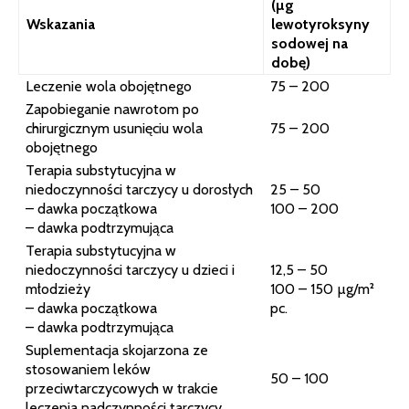
(µg
Wskazania
lewotyroksyny
sodowej na
dobę)
Leczenie wola obojętnego
75 – 200
Zapobieganie nawrotom po
chirurgicznym usunięciu wola
75 – 200
obojętnego
Terapia substytucyjna w
niedoczynności tarczycy u dorosłych
25 – 50
– dawka początkowa
100 – 200
– dawka podtrzymująca
Terapia substytucyjna w
niedoczynności tarczycy u dzieci i
12,5 – 50
młodzieży
100 – 150 µg/m²
– dawka początkowa
pc.
– dawka podtrzymująca
Suplementacja skojarzona ze
stosowaniem leków
50 – 100
przeciwtarczycowych w trakcie
leczenia nadczynności tarczycy