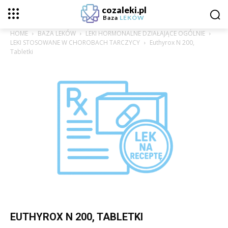
cozaleki.pl
Baza
LEKÓW
HOME
BAZA LEKÓW
LEKI HORMONALNE DZIAŁAJĄCE OGÓLNIE
LEKI STOSOWANE W CHOROBACH TARCZYCY
Euthyrox N 200,
Tabletki
EUTHYROX N 200, TABLETKI