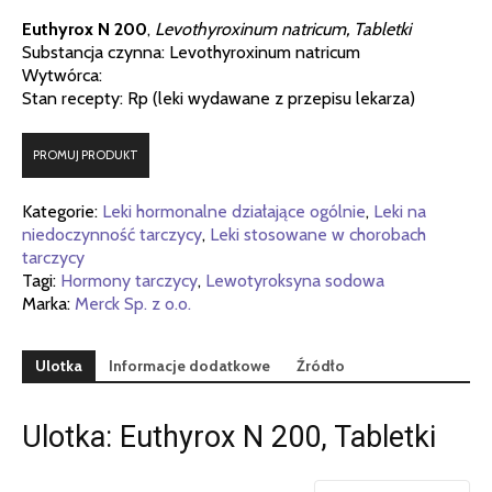
Euthyrox N 200
,
Levothyroxinum natricum, Tabletki
Substancja czynna: Levothyroxinum natricum
Wytwórca:
Stan recepty: Rp (leki wydawane z przepisu lekarza)
PROMUJ PRODUKT
Kategorie:
Leki hormonalne działające ogólnie
,
Leki na
niedoczynność tarczycy
,
Leki stosowane w chorobach
tarczycy
Tagi:
Hormony tarczycy
,
Lewotyroksyna sodowa
Marka:
Merck Sp. z o.o.
Ulotka
Informacje dodatkowe
Źródło
Ulotka: Euthyrox N 200, Tabletki