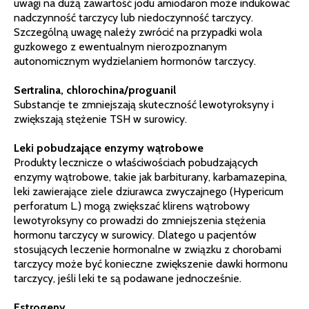
uwagi na dużą zawartość jodu amiodaron może indukować
nadczynność tarczycy lub niedoczynność tarczycy.
Szczególną uwagę należy zwrócić na przypadki wola
guzkowego z ewentualnym nierozpoznanym
autonomicznym wydzielaniem hormonów tarczycy.
Sertralina, chlorochina/proguanil
Substancje te zmniejszają skuteczność lewotyroksyny i
zwiększają stężenie TSH w surowicy.
Leki pobudzające enzymy wątrobowe
Produkty lecznicze o właściwościach pobudzających
enzymy wątrobowe, takie jak barbiturany, karbamazepina,
leki zawierające ziele dziurawca zwyczajnego (Hypericum
perforatum L.) mogą zwiększać klirens wątrobowy
lewotyroksyny co prowadzi do zmniejszenia stężenia
hormonu tarczycy w surowicy. Dlatego u pacjentów
stosujących leczenie hormonalne w związku z chorobami
tarczycy może być konieczne zwiększenie dawki hormonu
tarczycy, jeśli leki te są podawane jednocześnie.
Estrogeny