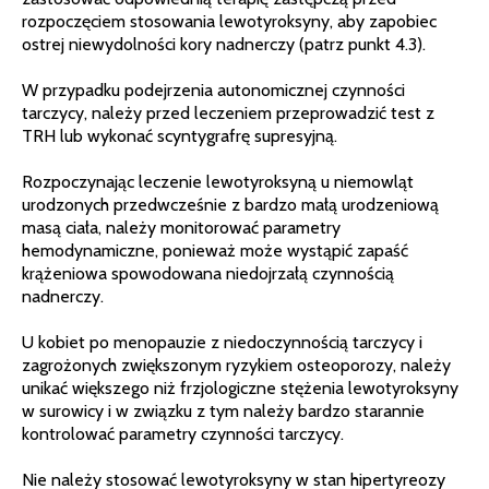
rozpoczęciem stosowania lewotyroksyny, aby zapobiec
ostrej niewydolności kory nadnerczy (patrz punkt 4.3).
W przypadku podejrzenia autonomicznej czynności
tarczycy, należy przed leczeniem przeprowadzić test z
TRH lub wykonać scyntygrafrę supresyjną.
Rozpoczynając leczenie lewotyroksyną u niemowląt
urodzonych przedwcześnie z bardzo małą urodzeniową
masą ciała, należy monitorować parametry
hemodynamiczne, ponieważ może wystąpić zapaść
krążeniowa spowodowana niedojrzałą czynnością
nadnerczy.
U kobiet po menopauzie z niedoczynnością tarczycy i
zagrożonych zwiększonym ryzykiem osteoporozy, należy
unikać większego niż frzjologiczne stężenia lewotyroksyny
w surowicy i w związku z tym należy bardzo starannie
kontrolować parametry czynności tarczycy.
Nie należy stosować lewotyroksyny w stan hipertyreozy