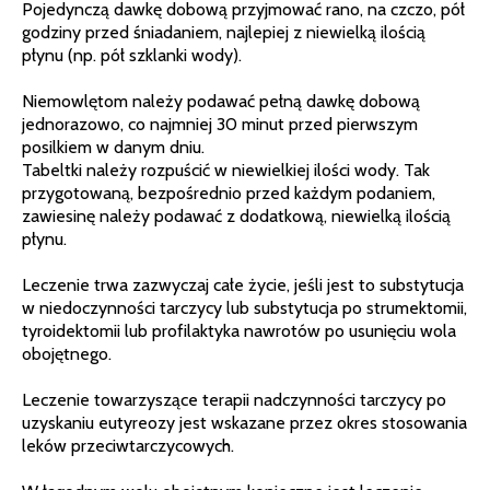
Pojedynczą dawkę dobową przyjmować rano, na czczo, pół
godziny przed śniadaniem, najlepiej z niewielką ilością
płynu (np. pół szklanki wody).
Niemowlętom należy podawać pełną dawkę dobową
jednorazowo, co najmniej 30 minut przed pierwszym
posilkiem w danym dniu.
Tabeltki należy rozpuścić w niewielkiej ilości wody. Tak
przygotowaną, bezpośrednio przed każdym podaniem,
zawiesinę należy podawać z dodatkową, niewielką ilością
płynu.
Leczenie trwa zazwyczaj całe życie, jeśli jest to substytucja
w niedoczynności tarczycy lub substytucja po strumektomii,
tyroidektomii lub profilaktyka nawrotów po usunięciu wola
obojętnego.
Leczenie towarzyszące terapii nadczynności tarczycy po
uzyskaniu eutyreozy jest wskazane przez okres stosowania
leków przeciwtarczycowych.