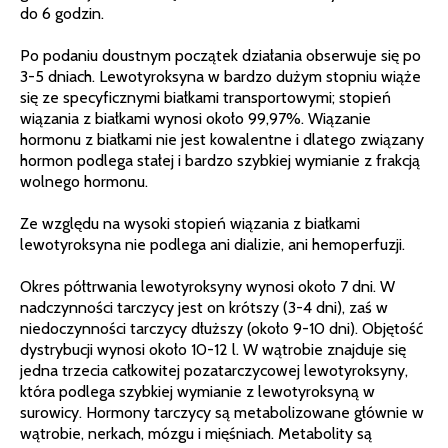
do 6 godzin.
Po podaniu doustnym początek działania obserwuje się po
3-5 dniach. Lewotyroksyna w bardzo dużym stopniu wiąże
się ze specyficznymi białkami transportowymi; stopień
wiązania z białkami wynosi około 99,97%. Wiązanie
hormonu z białkami nie jest kowalentne i dlatego związany
hormon podlega stałej i bardzo szybkiej wymianie z frakcją
wolnego hormonu.
Ze względu na wysoki stopień wiązania z białkami
lewotyroksyna nie podlega ani dializie, ani hemoperfuzji.
Okres półtrwania lewotyroksyny wynosi około 7 dni. W
nadczynności tarczycy jest on krótszy (3-4 dni), zaś w
niedoczynności tarczycy dłuższy (około 9-10 dni). Objętość
dystrybucji wynosi około 10-12 l. W wątrobie znajduje się
jedna trzecia całkowitej pozatarczycowej lewotyroksyny,
która podlega szybkiej wymianie z lewotyroksyną w
surowicy. Hormony tarczycy są metabolizowane głównie w
wątrobie, nerkach, mózgu i mięśniach. Metabolity są