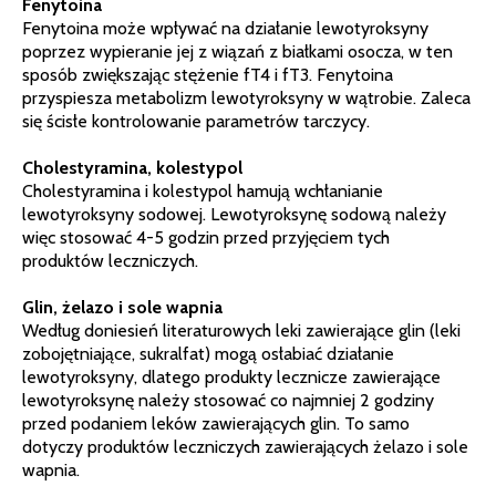
Fenytoina
Fenytoina może wpływać na działanie lewotyroksyny
poprzez wypieranie jej z wiązań z białkami osocza, w ten
sposób zwiększając stężenie fT4 i fT3. Fenytoina
przyspiesza metabolizm lewotyroksyny w wątrobie. Zaleca
się ścisłe kontrolowanie parametrów tarczycy.
Cholestyramina, kolestypol
Cholestyramina i kolestypol hamują wchłanianie
lewotyroksyny sodowej. Lewotyroksynę sodową należy
więc stosować 4-5 godzin przed przyjęciem tych
produktów leczniczych.
Glin, żelazo i sole wapnia
Według doniesień literaturowych leki zawierające glin (leki
zobojętniające, sukralfat) mogą osłabiać działanie
lewotyroksyny, dlatego produkty lecznicze zawierające
lewotyroksynę należy stosować co najmniej 2 godziny
przed podaniem leków zawierających glin. To samo
dotyczy produktów leczniczych zawierających żelazo i sole
wapnia.