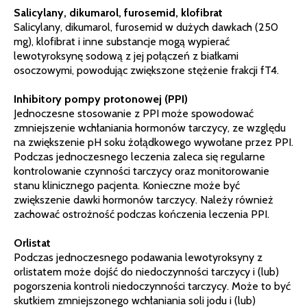
Salicylany, dikumarol, furosemid, klofibrat
Salicylany, dikumarol, furosemid w dużych dawkach (250
mg), klofibrat i inne substancje mogą wypierać
lewotyroksynę sodową z jej połączeń z białkami
osoczowymi, powodując zwiększone stężenie frakcji fT4.
Inhibitory pompy protonowej (PPI)
Jednoczesne stosowanie z PPI może spowodować
zmniejszenie wchłaniania hormonów tarczycy, ze względu
na zwiększenie pH soku żołądkowego wywołane przez PPI.
Podczas jednoczesnego leczenia zaleca się regularne
kontrolowanie czynności tarczycy oraz monitorowanie
stanu klinicznego pacjenta. Konieczne może być
zwiększenie dawki hormonów tarczycy. Należy również
zachować ostrożność podczas kończenia leczenia PPI.
Orlistat
Podczas jednoczesnego podawania lewotyroksyny z
orlistatem może dojść do niedoczynności tarczycy i (lub)
pogorszenia kontroli niedoczynności tarczycy. Może to być
skutkiem zmniejszonego wchłaniania soli jodu i (lub)