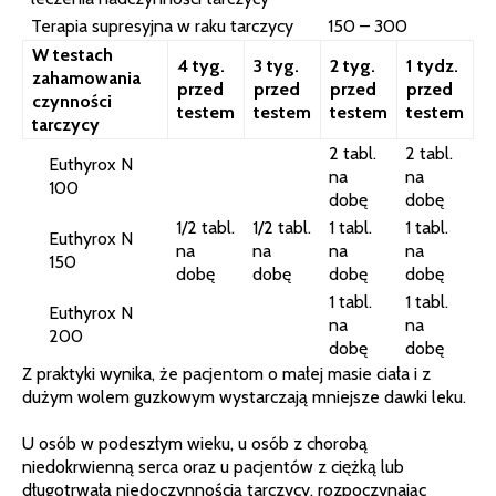
Terapia supresyjna w raku tarczycy
150 – 300
W testach
4 tyg.
3 tyg.
2 tyg.
1 tydz.
zahamowania
przed
przed
przed
przed
czynności
testem
testem
testem
testem
tarczycy
2 tabl.
2 tabl.
Euthyrox N
na
na
100
dobę
dobę
1/2 tabl.
1/2 tabl.
1 tabl.
1 tabl.
Euthyrox N
na
na
na
na
150
dobę
dobę
dobę
dobę
1 tabl.
1 tabl.
Euthyrox N
na
na
200
dobę
dobę
Z praktyki wynika, że pacjentom o małej masie ciała i z
dużym wolem guzkowym wystarczają mniejsze dawki leku.
U osób w podeszłym wieku, u osób z chorobą
niedokrwienną serca oraz u pacjentów z ciężką lub
długotrwałą niedoczynnością tarczycy, rozpoczynając