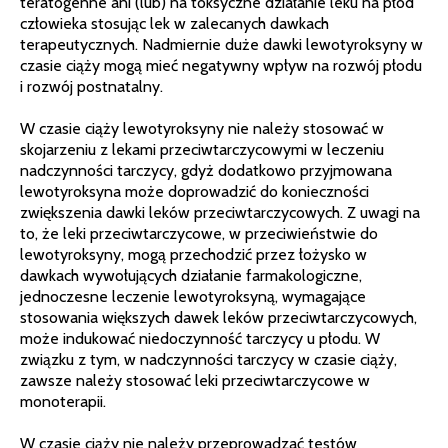
teratogenne ani (lub) na toksyczne działanie leku na płód
człowieka stosując lek w zalecanych dawkach
terapeutycznych. Nadmiernie duże dawki lewotyroksyny w
czasie ciąży mogą mieć negatywny wpływ na rozwój płodu
i rozwój postnatalny.
W czasie ciąży lewotyroksyny nie należy stosować w
skojarzeniu z lekami przeciwtarczycowymi w leczeniu
nadczynności tarczycy, gdyż dodatkowo przyjmowana
lewotyroksyna może doprowadzić do konieczności
zwiększenia dawki leków przeciwtarczycowych. Z uwagi na
to, że leki przeciwtarczycowe, w przeciwieństwie do
lewotyroksyny, mogą przechodzić przez łożysko w
dawkach wywołujących działanie farmakologiczne,
jednoczesne leczenie lewotyroksyną, wymagające
stosowania większych dawek leków przeciwtarczycowych,
może indukować niedoczynność tarczycy u płodu. W
związku z tym, w nadczynności tarczycy w czasie ciąży,
zawsze należy stosować leki przeciwtarczycowe w
monoterapii.
W czasie ciąży nie należy przeprowadzać testów