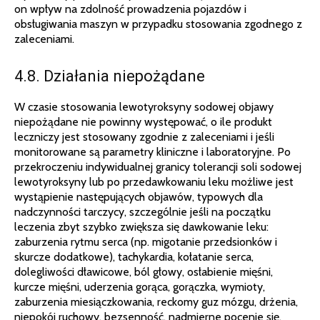
on wpływ na zdolność prowadzenia pojazdów i
obsługiwania maszyn w przypadku stosowania zgodnego z
zaleceniami.
4.8. Działania niepożądane
W czasie stosowania lewotyroksyny sodowej objawy
niepożądane nie powinny występować, o ile produkt
leczniczy jest stosowany zgodnie z zaleceniami i jeśli
monitorowane są parametry kliniczne i laboratoryjne. Po
przekroczeniu indywidualnej granicy tolerancji soli sodowej
lewotyroksyny lub po przedawkowaniu leku możliwe jest
wystąpienie następujących objawów, typowych dla
nadczynności tarczycy, szczególnie jeśli na początku
leczenia zbyt szybko zwiększa się dawkowanie leku:
zaburzenia rytmu serca (np. migotanie przedsionków i
skurcze dodatkowe), tachykardia, kołatanie serca,
dolegliwości dławicowe, ból głowy, osłabienie mięśni,
kurcze mięśni, uderzenia gorąca, gorączka, wymioty,
zaburzenia miesiączkowania, reckomy guz mózgu, drżenia,
niepokój ruchowy, bezsenność, nadmierne pocenie się,