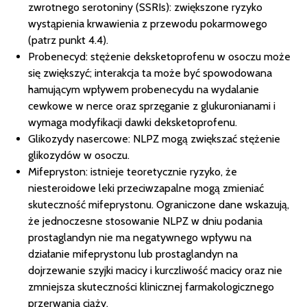
zwrotnego serotoniny (SSRIs): zwiększone ryzyko
wystąpienia krwawienia z przewodu pokarmowego
(patrz punkt 4.4).
Probenecyd: stężenie deksketoprofenu w osoczu może
się zwiększyć; interakcja ta może być spowodowana
hamującym wpływem probenecydu na wydalanie
cewkowe w nerce oraz sprzęganie z glukuronianami i
wymaga modyfikacji dawki deksketoprofenu.
Glikozydy nasercowe: NLPZ mogą zwiększać stężenie
glikozydów w osoczu.
Mifepryston: istnieje teoretycznie ryzyko, że
niesteroidowe leki przeciwzapalne mogą zmieniać
skuteczność mifeprystonu. Ograniczone dane wskazują,
że jednoczesne stosowanie NLPZ w dniu podania
prostaglandyn nie ma negatywnego wpływu na
działanie mifeprystonu lub prostaglandyn na
dojrzewanie szyjki macicy i kurczliwość macicy oraz nie
zmniejsza skuteczności klinicznej farmakologicznego
przerwania ciąży.