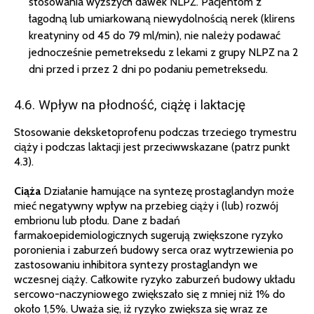
stosowania wyższych dawek NLPZ. Pacjentom z
łagodną lub umiarkowaną niewydolnością nerek (klirens
kreatyniny od 45 do 79 ml/min), nie należy podawać
jednocześnie pemetreksedu z lekami z grupy NLPZ na 2
dni przed i przez 2 dni po podaniu pemetreksedu.
4.6. Wpływ na płodność, ciążę i laktację
Stosowanie deksketoprofenu podczas trzeciego trymestru
ciąży i podczas laktacji jest przeciwwskazane (patrz punkt
4.3).
Ciąża
Działanie hamujące na syntezę prostaglandyn może
mieć negatywny wpływ na przebieg ciąży i (lub) rozwój
embrionu lub płodu. Dane z badań
farmakoepidemiologicznych sugerują zwiększone ryzyko
poronienia i zaburzeń budowy serca oraz wytrzewienia po
zastosowaniu inhibitora syntezy prostaglandyn we
wczesnej ciąży. Całkowite ryzyko zaburzeń budowy układu
sercowo-naczyniowego zwiększało się z mniej niż 1% do
około 1,5%. Uważa się, iż ryzyko zwiększa się wraz ze