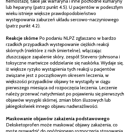
hemostazę, takie jak warfaryna i inne pochodne kumaryny
lub heparyny (patrz punkt 4.5). U pacjentów w podeszłym
wieku istnieje większe prawdopodobieństwo
występowania zaburzeń układu sercowo-naczyniowego
(patrz punkt 4.2).
Reakcje skórne
Po podaniu NLPZ zgłaszano w bardzo
rzadkich przypadkach występowanie ciężkich reakcji
skórnych (niektóre z nich śmiertelne), włączając
złuszczające zapalenie skóry, zespół Stevens-Johnsona i
toksyczne martwicze oddzielanie się naskórka. Wydaje się,
iż większe ryzyko wystąpienia tych reakcji u pacjentów
związane jest z początkowym okresem leczenia, w
większości przypadków objawy te wystąpiły w ciągu
pierwszego miesiąca od rozpoczęcia leczenia. Leczenie
należy przerwać natychmiast po pojawieniu się pierwszych
objawów wysypki skórnej, zmian błon śluzowych lub
jakiegokolwiek innego objawu nadwrażliwości.
Maskowanie objawów zakażenia podstawowego
Deksketoprofen może maskować objawy zakażenia, co
może prowadzić do opóźnionego rozpoczęcia stosowania