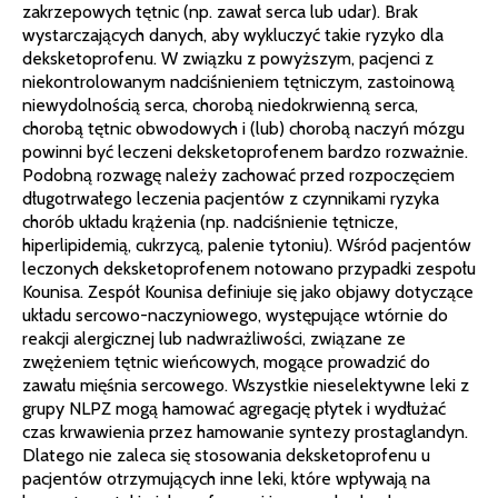
zakrzepowych tętnic (np. zawał serca lub udar). Brak
wystarczających danych, aby wykluczyć takie ryzyko dla
deksketoprofenu. W związku z powyższym, pacjenci z
niekontrolowanym nadciśnieniem tętniczym, zastoinową
niewydolnością serca, chorobą niedokrwienną serca,
chorobą tętnic obwodowych i (lub) chorobą naczyń mózgu
powinni być leczeni deksketoprofenem bardzo rozważnie.
Podobną rozwagę należy zachować przed rozpoczęciem
długotrwałego leczenia pacjentów z czynnikami ryzyka
chorób układu krążenia (np. nadciśnienie tętnicze,
hiperlipidemią, cukrzycą, palenie tytoniu). Wśród pacjentów
leczonych deksketoprofenem notowano przypadki zespołu
Kounisa. Zespół Kounisa definiuje się jako objawy dotyczące
układu sercowo-naczyniowego, występujące wtórnie do
reakcji alergicznej lub nadwrażliwości, związane ze
zwężeniem tętnic wieńcowych, mogące prowadzić do
zawału mięśnia sercowego. Wszystkie nieselektywne leki z
grupy NLPZ mogą hamować agregację płytek i wydłużać
czas krwawienia przez hamowanie syntezy prostaglandyn.
Dlatego nie zaleca się stosowania deksketoprofenu u
pacjentów otrzymujących inne leki, które wpływają na