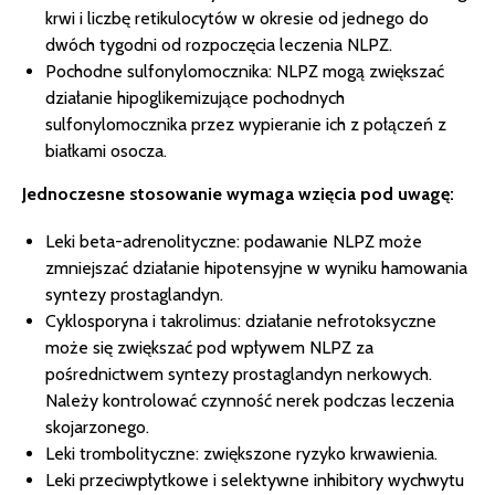
krwi i liczbę retikulocytów w okresie od jednego do
dwóch tygodni od rozpoczęcia leczenia NLPZ.
Pochodne sulfonylomocznika: NLPZ mogą zwiększać
działanie hipoglikemizujące pochodnych
sulfonylomocznika przez wypieranie ich z połączeń z
białkami osocza.
Jednoczesne stosowanie wymaga wzięcia pod uwagę:
Leki beta-adrenolityczne: podawanie NLPZ może
zmniejszać działanie hipotensyjne w wyniku hamowania
syntezy prostaglandyn.
Cyklosporyna i takrolimus: działanie nefrotoksyczne
może się zwiększać pod wpływem NLPZ za
pośrednictwem syntezy prostaglandyn nerkowych.
Należy kontrolować czynność nerek podczas leczenia
skojarzonego.
Leki trombolityczne: zwiększone ryzyko krwawienia.
Leki przeciwpłytkowe i selektywne inhibitory wychwytu