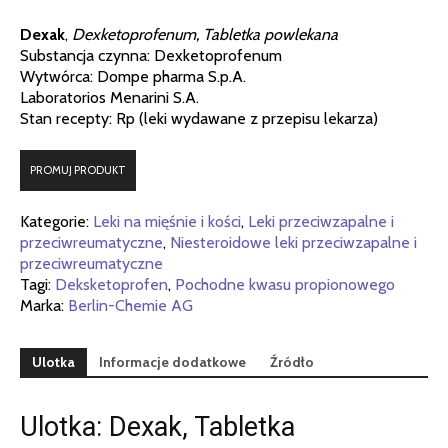
Dexak
,
Dexketoprofenum, Tabletka powlekana
Substancja czynna: Dexketoprofenum
Wytwórca: Dompe pharma S.p.A.
Laboratorios Menarini S.A.
Stan recepty: Rp (leki wydawane z przepisu lekarza)
PROMUJ PRODUKT
Kategorie:
Leki na mięśnie i kości
,
Leki przeciwzapalne i
przeciwreumatyczne
,
Niesteroidowe leki przeciwzapalne i
przeciwreumatyczne
Tagi:
Deksketoprofen
,
Pochodne kwasu propionowego
Marka:
Berlin-Chemie AG
Ulotka
Informacje dodatkowe
Źródło
Ulotka: Dexak, Tabletka