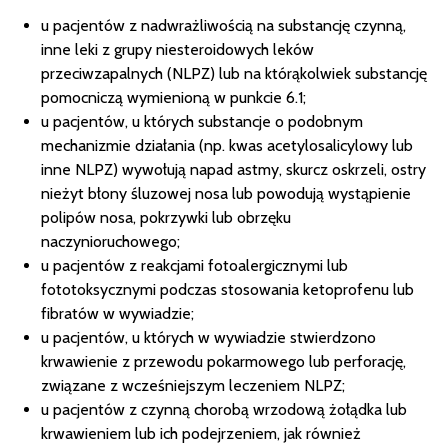
u pacjentów z nadwrażliwością na substancję czynną,
inne leki z grupy niesteroidowych leków
przeciwzapalnych (NLPZ) lub na którąkolwiek substancję
pomocniczą wymienioną w punkcie 6.1;
u pacjentów, u których substancje o podobnym
mechanizmie działania (np. kwas acetylosalicylowy lub
inne NLPZ) wywołują napad astmy, skurcz oskrzeli, ostry
nieżyt błony śluzowej nosa lub powodują wystąpienie
polipów nosa, pokrzywki lub obrzęku
naczynioruchowego;
u pacjentów z reakcjami fotoalergicznymi lub
fototoksycznymi podczas stosowania ketoprofenu lub
fibratów w wywiadzie;
u pacjentów, u których w wywiadzie stwierdzono
krwawienie z przewodu pokarmowego lub perforację,
związane z wcześniejszym leczeniem NLPZ;
u pacjentów z czynną chorobą wrzodową żołądka lub
krwawieniem lub ich podejrzeniem, jak również