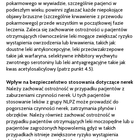
pokarmowego w wywiadzie, szczególnie pacjenci w
podeszłym wieku, powinni zgłaszać każde niepokojące
objawy brzuszne (szczególnie krwawienie z przewodu
pokarmowego) przede wszystkim w początkowej fazie
leczenia. Zaleca się zachowanie ostrożności u pacjentów
otrzymujących równocześnie leki mogące zwiększać ryzyko
wystąpienia owrzodzenia lub krwawienia, takich jak:
doustne leki antykoncepcyjne, leki przeciwzakrzepowe
takie jak warfaryna, selektywne inhibitory wychwytu
zwrotnego serotoniny lub leki antyagregacyjne takie jak
kwas acetylosalicylowy (patrz punkt 4.5).
Wpływ na bezpieczeństwo stosowania dotyczące nerek
Należy zachować ostrożność w przypadku pacjentów z
zaburzeniami czynności nerek. U tych pacjentów
stosowanie leków z grupy NLPZ może prowadzić do
pogorszenia czynności nerek, zatrzymania płynów i
obrzęków. Należy również zachować ostrożność w
przypadku pacjentów otrzymujących leki moczopędne lub u
pacjentów zagrożonych hipowolemią gdyż w takich
przypadkach istnieje zwiększone ryzyko wystąpienia