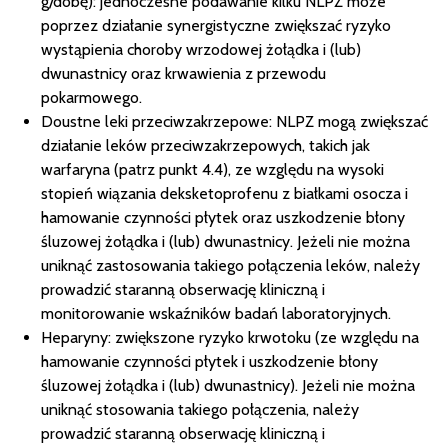
g/dobę): jednoczesne podawanie kilku NLPZ może
poprzez działanie synergistyczne zwiększać ryzyko
wystąpienia choroby wrzodowej żołądka i (lub)
dwunastnicy oraz krwawienia z przewodu
pokarmowego.
Doustne leki przeciwzakrzepowe: NLPZ mogą zwiększać
działanie leków przeciwzakrzepowych, takich jak
warfaryna (patrz punkt 4.4), ze względu na wysoki
stopień wiązania deksketoprofenu z białkami osocza i
hamowanie czynności płytek oraz uszkodzenie błony
śluzowej żołądka i (lub) dwunastnicy. Jeżeli nie można
uniknąć zastosowania takiego połączenia leków, należy
prowadzić staranną obserwację kliniczną i
monitorowanie wskaźników badań laboratoryjnych.
Heparyny: zwiększone ryzyko krwotoku (ze względu na
hamowanie czynności płytek i uszkodzenie błony
śluzowej żołądka i (lub) dwunastnicy). Jeżeli nie można
uniknąć stosowania takiego połączenia, należy
prowadzić staranną obserwację kliniczną i