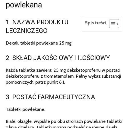
powlekana
1. NAZWA PRODUKTU
Spis treści
LECZNICZEGO
Dexak, tabletki powlekane 25 mg
2. SKŁAD JAKOŚCIOWY I ILOŚCIOWY
Każda tabletka zawiera: 25 mg deksketoprofenu w postaci
deksketoprofenu z trometamolem. Pełny wykaz substancji
pomocniczych, patrz punkt 6.1.
3. POSTAĆ FARMACEUTYCZNA
Tabletki powlekane.
Białe, okrągłe, wypukłe po obu stronach powlekane tabletki
z linią dzielącą. Tabletki można podzielić na równe dawki.