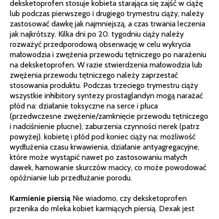
deksketoprofen stosuje kobieta starająca się zajść w ciążę
lub podczas pierwszego i drugiego trymestru ciąży, należy
zastosować dawkę jak najmniejszą, a czas trwania leczenia
jak najkrótszy. Kilka dni po 20. tygodniu ciąży należy
rozważyć przedporodową obserwację w celu wykrycia
małowodzia i zwężenia przewodu tętniczego po narażeniu
na deksketoprofen. W razie stwierdzenia małowodzia lub
zwężenia przewodu tętniczego należy zaprzestać
stosowania produktu. Podczas trzeciego trymestru ciąży
wszystkie inhibitory syntezy prostaglandyn mogą narażać
płód na: działanie toksyczne na serce i płuca
(przedwczesne zwężenie/zamknięcie przewodu tętniczego
i nadciśnienie płucne), zaburzenia czynności nerek (patrz
powyżej). kobietę i płód pod koniec ciąży na: możliwość
wydłużenia czasu krwawienia, działanie antyagregacyjne,
które może wystąpić nawet po zastosowaniu małych
dawek, hamowanie skurczów macicy, co może powodować
opóźnianie lub przedłużanie porodu.
Karmienie piersią
Nie wiadomo, czy deksketoprofen
przenika do mleka kobiet karmiących piersią. Dexak jest