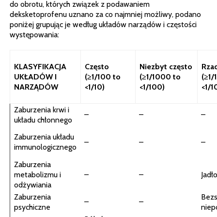
do obrotu, których związek z podawaniem
deksketoprofenu uznano za co najmniej możliwy, podano
poniżej grupując je według układów narządów i częstości
występowania:
KLASYFIKACJA
Często
Niezbyt często
Rza
UKŁADÓW I
(≥1/100 to
(≥1/1000 to
(≥1/
NARZĄDÓW
<1/10)
<1/100)
<1/1
Zaburzenia krwi i
–
–
–
układu chłonnego
Zaburzenia układu
–
–
–
immunologicznego
Zaburzenia
metabolizmu i
–
–
Jadł
odżywiania
Zaburzenia
Bezs
–
–
psychiczne
niep