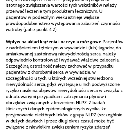
istotnego zwiększenia wartości tych wskaźników należy
przerwać leczenie tym produktem leczniczym. U
pacjentów w podeszłym wieku istnieje większe
prawdopodobieństwo występowania zaburzeń czynności
wątroby (patrz punkt 4.2).
Wpływ na układ krążenia i naczynia mózgowe
Pacjentów
z nadciśnieniem tętniczym w wywiadzie i (lub) łagodną do
umiarkowanej zastoinową niewydolnością serca, należy
odpowiednio kontrolować i wydawać właściwe zalecenia.
Szczególną ostrożność należy zachować w przypadku
pacjentów z chorobami serca w wywiadzie, w
szczególności u tych, u których wcześniej stwierdzono
niewydolność serca, gdyż występuje u nich podwyższone
ryzyko nasilenia objawów niewydolności serca w związku z
odnotowanymi przypadkami zatrzymania płynów i
obrzęków związanych z leczeniem NLPZ. Z badań
klinicznych i danych epidemiologicznych wynika, że
przyjmowanie niektórych leków z grupy NLPZ (szczególnie
w dużych dawkach i przez długi okres czasu) może być
związane z niewielkim zwiększeniem ryzyka zdarzeń