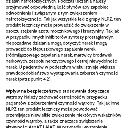
działań nefrotoksycznych. Podczas leczenia należy
przyjmować odpowiednią ilość płynów aby zapobiec
odwodnieniu i związanym z tym zwiększeniem
nefrotoksyczności. Tak jak wszystkie leki z grupy NLPZ, ten
produkt leczniczy może prowadzić do zwiększenia w
osoczu stężenia azotu mocznikowego i kreatyniny. Tak jak
w przypadku innych inhibitorów syntezy prostaglandyn,
niepożądane działania mogą dotyczyć nerek i mogą
prowadzić do kłębuszkowego zapalenia nerek,
śródmijąszowego zapalenia nerek, martwicy brodawek
nerkowych, zespołu nerczycowego i ostrej niewydolności
nerek. U pacjentów w podeszłym wieku istnieje większe
prawdopodobieństwo występowania zaburzeń czynności
nerek (patrz punkt 4.2).
Wpływ na bezpieczeństwo stosowania dotyczące
wątroby
Należy zachować ostrożność w przypadku
pacjentów z zaburzeniami czynności wątroby. Tak jak inne
NLPZ ten produkt leczniczy może powodować
przemijające niewielkie zwiększenie niektórych wskaźników
czynności wątroby, a także znaczące zwiększenie
aktywności AspAT i AlAT. W przypadku wystąpienia