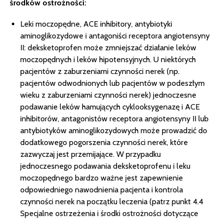
środków ostrożności:
Leki moczopędne, ACE inhibitory, antybiotyki
aminoglikozydowe i antagoniści receptora angiotensyny
II: deksketoprofen może zmniejszać działanie leków
moczopędnych i leków hipotensyjnych. U niektórych
pacjentów z zaburzeniami czynności nerek (np.
pacjentów odwodnionych lub pacjentów w podeszłym
wieku z zaburzeniami czynności nerek) jednoczesne
podawanie leków hamujących cyklooksygenazę i ACE
inhibitorów, antagonistów receptora angiotensyny II lub
antybiotyków aminoglikozydowych może prowadzić do
dodatkowego pogorszenia czynności nerek, które
zazwyczaj jest przemijające. W przypadku
jednoczesnego podawania deksketoprofenu i leku
moczopędnego bardzo ważne jest zapewnienie
odpowiedniego nawodnienia pacjenta i kontrola
czynności nerek na początku leczenia (patrz punkt 4.4
Specjalne ostrzeżenia i środki ostrożności dotyczące