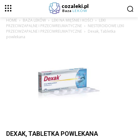
cozaleki.pl
Baza
LEKÓW
HOME
BAZA LEKÓW
LEKI NA MIĘŚNIE I KOŚCI
LEKI
PRZECIWZAPALNE I PRZECIWREUMATYCZNE
NIESTEROIDOWE LEKI
PRZECIWZAPALNE I PRZECIWREUMATYCZNE
Dexak, Tabletka
powlekana
DEXAK, TABLETKA POWLEKANA