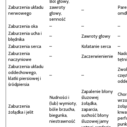
Ból głowy,
Zaburzenia układu
zawroty
Pare
–
nerwowego
głowy,
omdl
senność
Zaburzenia oka
–
–
–
Zaburzenia ucha i
–
Zawroty głowy
–
błędnika
Zaburzenia serca
–
Kołatanie serca
–
Zaburzenia
Nadc
–
Zaczerwienienie
naczyniowe
tętn
Zaburzenia układu
Zwol
oddechowego,
–
–
częs
klatki piersiowej i
odd
śródpiersia
Zapalenie błony
Cho
Nudności i
śluzowej
wrz
(lub) wymioty,
żołądka,
Zaburzenia
żołą
bóle brzucha,
zaparcia,
żołądka i jelit
krwa
biegunka,
suchość błony
perf
niestrawność
śluzowej jamy
punk