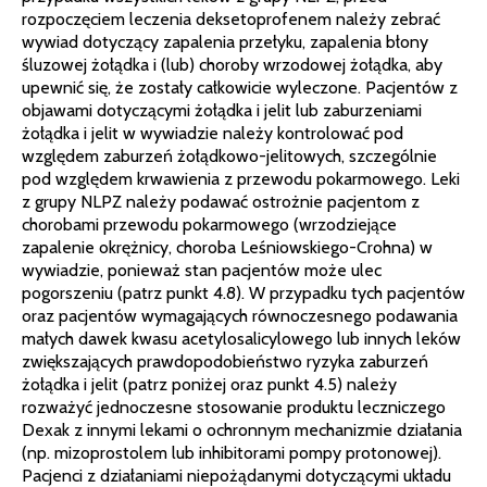
rozpoczęciem leczenia deksetoprofenem należy zebrać
wywiad dotyczący zapalenia przełyku, zapalenia błony
śluzowej żołądka i (lub) choroby wrzodowej żołądka, aby
upewnić się, że zostały całkowicie wyleczone. Pacjentów z
objawami dotyczącymi żołądka i jelit lub zaburzeniami
żołądka i jelit w wywiadzie należy kontrolować pod
względem zaburzeń żołądkowo-jelitowych, szczególnie
pod względem krwawienia z przewodu pokarmowego. Leki
z grupy NLPZ należy podawać ostrożnie pacjentom z
chorobami przewodu pokarmowego (wrzodziejące
zapalenie okrężnicy, choroba Leśniowskiego-Crohna) w
wywiadzie, ponieważ stan pacjentów może ulec
pogorszeniu (patrz punkt 4.8). W przypadku tych pacjentów
oraz pacjentów wymagających równoczesnego podawania
małych dawek kwasu acetylosalicylowego lub innych leków
zwiększających prawdopodobieństwo ryzyka zaburzeń
żołądka i jelit (patrz poniżej oraz punkt 4.5) należy
rozważyć jednoczesne stosowanie produktu leczniczego
Dexak z innymi lekami o ochronnym mechanizmie działania
(np. mizoprostolem lub inhibitorami pompy protonowej).
Pacjenci z działaniami niepożądanymi dotyczącymi układu