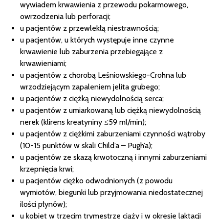
wywiadem krwawienia z przewodu pokarmowego,
owrzodzenia lub perforacji;
u pacjentów z przewlekłą niestrawnością;
u pacjentów, u których występuje inne czynne
krwawienie lub zaburzenia przebiegające z
krwawieniami;
u pacjentów z chorobą Leśniowskiego-Crohna lub
wrzodziejącym zapaleniem jelita grubego;
u pacjentów z ciężką niewydolnością serca;
u pacjentów z umiarkowaną lub ciężką niewydolnością
nerek (klirens kreatyniny ≤59 ml/min);
u pacjentów z ciężkimi zaburzeniami czynności wątroby
(10-15 punktów w skali Child’a – Pugh’a);
u pacjentów ze skazą krwotoczną i innymi zaburzeniami
krzepnięcia krwi;
u pacjentów ciężko odwodnionych (z powodu
wymiotów, biegunki lub przyjmowania niedostatecznej
ilości płynów);
u kobiet w trzecim trymestrze ciąży i w okresie laktacji