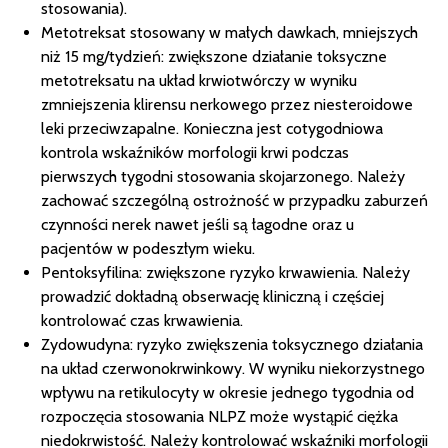
stosowania).
Metotreksat stosowany w małych dawkach, mniejszych
niż 15 mg/tydzień: zwiększone działanie toksyczne
metotreksatu na układ krwiotwórczy w wyniku
zmniejszenia klirensu nerkowego przez niesteroidowe
leki przeciwzapalne. Konieczna jest cotygodniowa
kontrola wskaźników morfologii krwi podczas
pierwszych tygodni stosowania skojarzonego. Należy
zachować szczególną ostrożność w przypadku zaburzeń
czynności nerek nawet jeśli są łagodne oraz u
pacjentów w podeszłym wieku.
Pentoksyfilina: zwiększone ryzyko krwawienia. Należy
prowadzić dokładną obserwację kliniczną i częściej
kontrolować czas krwawienia.
Zydowudyna: ryzyko zwiększenia toksycznego działania
na układ czerwonokrwinkowy. W wyniku niekorzystnego
wpływu na retikulocyty w okresie jednego tygodnia od
rozpoczęcia stosowania NLPZ może wystąpić ciężka
niedokrwistość. Należy kontrolować wskaźniki morfologii