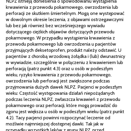
NLPZ istnieją doniesienia o spowodowaniu wystąpienia
krwawienia z przewodu pokarmowego, owrzodzenia lub
perforacji ze skutkiem śmiertelnym. Mogą one występować
w dowolnym okresie leczenia, z objawami ostrzegawczymi
lub bez jak również bez wcześniejszego wywiadu
dotyczącego ciężkich objawów dotyczących przewodu
pokarmowego. W przypadku wystąpienia krwawienia z
przewodu pokarmowego lub owrzodzenia u pacjentów
przyjmujących deksetoprofen, produkt należy odstawić. U
pacjentów z chorobą wrzodową żołądka i (lub) dwunastnicy
w wywiadzie, szczególnie w połączeniu z krwawieniem lub
perforacją (patrz punkt 4.3) oraz u osób w podeszłym
wieku, ryzyko krwawienia z przewodu pokarmowego,
owrzodzenia lub perforacji jest zwiększone podczas
przyjmowania dużych dawek NLPZ. Pacjenci w podeszłym
wieku: Częstość występowania działań niepożądanych
podczas leczenia NLPZ, zwłaszcza krwawień z przewodu
pokarmowego oraz perforacji, które mogą prowadzić do
zgonu jest większa u osób w podeszłym wieku (patrz punkt
4.2). Tacy pacjenci powinni rozpoczynać leczenie od
możliwie najmniejszej dostępnej dawki. Tak jak w
przypadku wszystkich leków z grupy NLPZ, przed