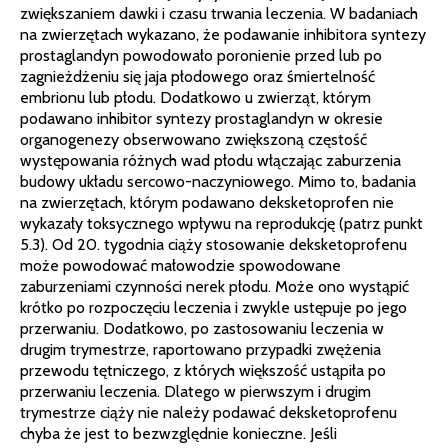
zwiększaniem dawki i czasu trwania leczenia. W badaniach
na zwierzętach wykazano, że podawanie inhibitora syntezy
prostaglandyn powodowało poronienie przed lub po
zagnieżdżeniu się jaja płodowego oraz śmiertelność
embrionu lub płodu. Dodatkowo u zwierząt, którym
podawano inhibitor syntezy prostaglandyn w okresie
organogenezy obserwowano zwiększoną częstość
występowania różnych wad płodu włączając zaburzenia
budowy układu sercowo-naczyniowego. Mimo to, badania
na zwierzętach, którym podawano deksketoprofen nie
wykazały toksycznego wpływu na reprodukcję (patrz punkt
5.3). Od 20. tygodnia ciąży stosowanie deksketoprofenu
może powodować małowodzie spowodowane
zaburzeniami czynności nerek płodu. Może ono wystąpić
krótko po rozpoczęciu leczenia i zwykle ustępuje po jego
przerwaniu. Dodatkowo, po zastosowaniu leczenia w
drugim trymestrze, raportowano przypadki zwężenia
przewodu tętniczego, z których większość ustąpiła po
przerwaniu leczenia. Dlatego w pierwszym i drugim
trymestrze ciąży nie należy podawać deksketoprofenu
chyba że jest to bezwzględnie konieczne. Jeśli