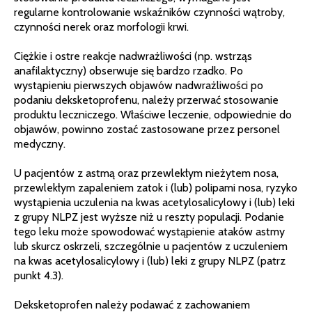
regularne kontrolowanie wskaźników czynności wątroby,
czynności nerek oraz morfologii krwi.
Ciężkie i ostre reakcje nadwrażliwości (np. wstrząs
anafilaktyczny) obserwuje się bardzo rzadko. Po
wystąpieniu pierwszych objawów nadwrażliwości po
podaniu deksketoprofenu, należy przerwać stosowanie
produktu leczniczego. Właściwe leczenie, odpowiednie do
objawów, powinno zostać zastosowane przez personel
medyczny.
U pacjentów z astmą oraz przewlekłym nieżytem nosa,
przewlekłym zapaleniem zatok i (lub) polipami nosa, ryzyko
wystąpienia uczulenia na kwas acetylosalicylowy i (lub) leki
z grupy NLPZ jest wyższe niż u reszty populacji. Podanie
tego leku może spowodować wystąpienie ataków astmy
lub skurcz oskrzeli, szczególnie u pacjentów z uczuleniem
na kwas acetylosalicylowy i (lub) leki z grupy NLPZ (patrz
punkt 4.3).
Deksketoprofen należy podawać z zachowaniem