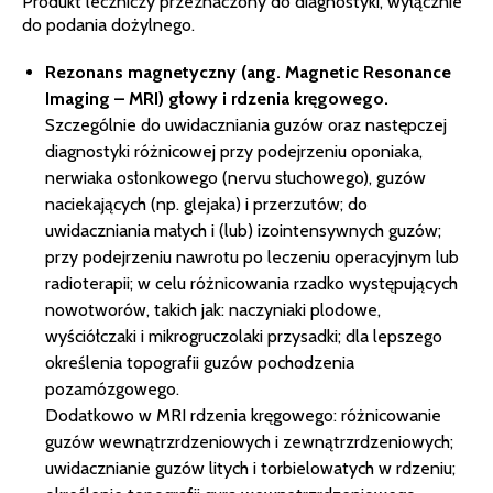
Produkt leczniczy przeznaczony do diagnostyki, wyłącznie
do podania dożylnego.
Rezonans magnetyczny (ang. Magnetic Resonance
Imaging – MRI) głowy i rdzenia kręgowego.
Szczególnie do uwidaczniania guzów oraz następczej
diagnostyki różnicowej przy podejrzeniu oponiaka,
nerwiaka osłonkowego (nervu słuchowego), guzów
naciekających (np. glejaka) i przerzutów; do
uwidaczniania małych i (lub) izointensywnych guzów;
przy podejrzeniu nawrotu po leczeniu operacyjnym lub
radioterapii; w celu różnicowania rzadko występujących
nowotworów, takich jak: naczyniaki plodowe,
wyściółczaki i mikrogruczolaki przysadki; dla lepszego
określenia topografii guzów pochodzenia
pozamózgowego.
Dodatkowo w MRI rdzenia kręgowego: różnicowanie
guzów wewnątrzrdzeniowych i zewnątrzrdzeniowych;
uwidacznianie guzów litych i torbielowatych w rdzeniu;