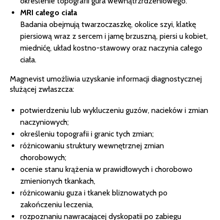
określenie topografii gura wewnątrzrdzeniowego.
MRI całego ciała
Badania obejmują twarzoczaszkę, okolice szyi, klatkę
piersiową wraz z sercem i jamę brzuszną, piersi u kobiet,
miednićę, układ kostno-stawowy oraz naczynia całego
ciała.
Magnevist umożliwia uzyskanie informacji diagnostycznej
służącej zwłaszcza:
potwierdzeniu lub wykluczeniu guzów, nacieków i zmian
naczyniowych;
określeniu topografii i granic tych zmian;
różnicowaniu struktury wewnętrznej zmian
chorobowych;
ocenie stanu krążenia w prawidłowych i chorobowo
zmienionych tkankach,
różnicowaniu guza i tkanek bliznowatych po
zakończeniu leczenia,
rozpoznaniu nawracającej dyskopatii po zabiegu