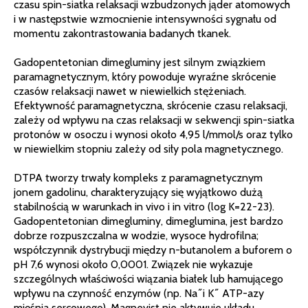
czasu spin-siatka relaksacji wzbudzonych jąder atomowych
i w następstwie wzmocnienie intensywności sygnału od
momentu zakontrastowania badanych tkanek.
Gadopentetonian dimegluminy jest silnym związkiem
paramagnetycznym, który powoduje wyraźne skrócenie
czasów relaksacji nawet w niewielkich stężeniach.
Efektywność paramagnetyczna, skrócenie czasu relaksacji,
zależy od wpływu na czas relaksacji w sekwencji spin-siatka
protonów w osoczu i wynosi około 4,95 l/mmol/s oraz tylko
w niewielkim stopniu zależy od siły pola magnetycznego.
DTPA tworzy trwały kompleks z paramagnetycznym
jonem gadolinu, charakteryzujący się wyjątkowo dużą
stabilnością w warunkach in vivo i in vitro (log K=22-23).
Gadopentetonian dimegluminy, dimeglumina, jest bardzo
dobrze rozpuszczalna w wodzie, wysoce hydrofilna;
współczynnik dystrybucji między n-butanolem a buforem o
pH 7,6 wynosi około 0,0001. Związek nie wykazuje
szczególnych właściwości wiązania białek lub hamującego
wpływu na czynność enzymów (np. Na˝i K˝ ATP-azy
mięśnia sercowego). Magnevist nie aktywuje układu