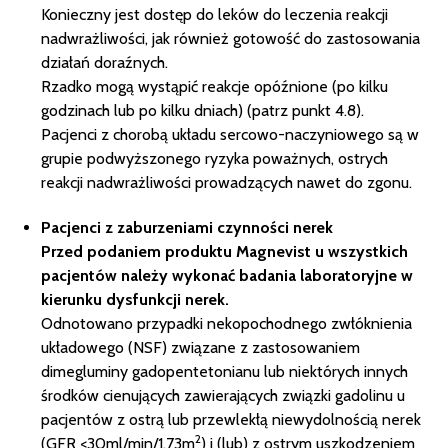
Konieczny jest dostęp do leków do leczenia reakcji
nadwrażliwości, jak również gotowość do zastosowania
działań doraźnych.
Rzadko mogą wystąpić reakcje opóźnione (po kilku
godzinach lub po kilku dniach) (patrz punkt 4.8).
Pacjenci z chorobą układu sercowo-naczyniowego są w
grupie podwyższonego ryzyka poważnych, ostrych
reakcji nadwrażliwości prowadzących nawet do zgonu.
Pacjenci z zaburzeniami czynności nerek
Przed podaniem produktu Magnevist u wszystkich
pacjentów należy wykonać badania laboratoryjne w
kierunku dysfunkcji nerek.
Odnotowano przypadki ne­kopochodnego zwłóknienia
układowego (NSF) związane z zastosowaniem
dimegluminy gadopentetonianu lub niektórych innych
środków cienujących zawierających związki gadolinu u
pacjentów z ostrą lub przewlekłą niewydolnością nerek
2
(GFR <30ml/min/1,73m
) i (lub) z ostrym uszkodzeniem