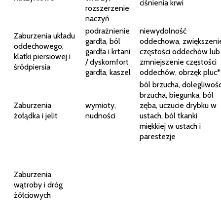
ciśnienia krwi
rozszerzenie
naczyń
podrażnienie
niewydolność
Zaburzenia układu
gardła, ból
oddechowa, zwiększeni
oddechowego,
gardła i krtani
częstości oddechów lub
klatki piersiowej i
/ dyskomfort
zmniejszenie częstości
śródpiersia
gardła, kaszel
oddechów, obrzęk pluc*
ból brzucha, dolegliwośc
brzucha, biegunka, ból
Zaburzenia
wymioty,
zęba, uczucie drybku w
żołądka i jelit
nudności
ustach, ból tkanki
miękkiej w ustach i
parestezje
Zaburzenia
wątroby i dróg
żółciowych