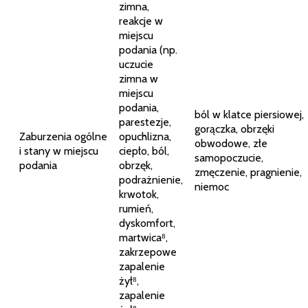
zimna,
reakcje w
miejscu
podania (np.
uczucie
zimna w
miejscu
podania,
ból w klatce piersiowej,
parestezje,
gorączka, obrzęki
Zaburzenia ogólne
opuchlizna,
obwodowe, złe
i stany w miejscu
ciepło, ból,
samopoczucie,
podania
obrzęk,
zmęczenie, pragnienie,
podrażnienie,
niemoc
krwotok,
rumień,
dyskomfort,
martwica⁸,
zakrzepowe
zapalenie
żył⁸,
zapalenie