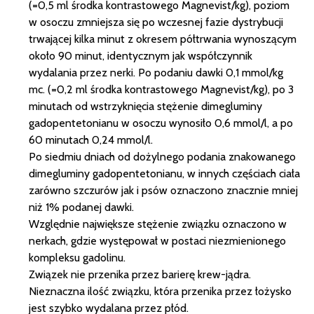
(=0,5 ml środka kontrastowego Magnevist/kg), poziom
w osoczu zmniejsza się po wczesnej fazie dystrybucji
trwającej kilka minut z okresem półtrwania wynoszącym
około 90 minut, identycznym jak współczynnik
wydalania przez nerki. Po podaniu dawki 0,1 mmol/kg
mc. (=0,2 ml środka kontrastowego Magnevist/kg), po 3
minutach od wstrzyknięcia stężenie dimegluminy
gadopentetonianu w osoczu wynosiło 0,6 mmol/l, a po
60 minutach 0,24 mmol/l.
Po siedmiu dniach od dożylnego podania znakowanego
dimegluminy gadopentetonianu, w innych częściach ciała
zarówno szczurów jak i psów oznaczono znacznie mniej
niż 1% podanej dawki.
Względnie największe stężenie związku oznaczono w
nerkach, gdzie występował w postaci niezmienionego
kompleksu gadolinu.
Związek nie przenika przez barierę krew-jądra.
Nieznaczna ilość związku, która przenika przez łożysko
jest szybko wydalana przez płód.