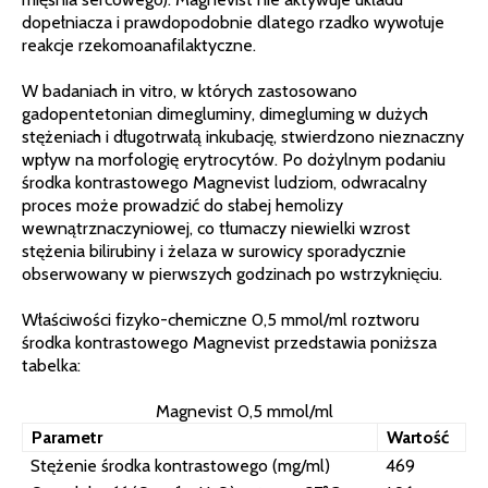
dopełniacza i prawdopodobnie dlatego rzadko wywołuje
reakcje rzekomoanafilaktyczne.
W badaniach in vitro, w których zastosowano
gadopentetonian dimegluminy, dimegluming w dużych
stężeniach i długotrwałą inkubację, stwierdzono nieznaczny
wpływ na morfologię erytrocytów. Po dożylnym podaniu
środka kontrastowego Magnevist ludziom, odwracalny
proces może prowadzić do słabej hemolizy
wewnątrznaczyniowej, co tłumaczy niewielki wzrost
stężenia bilirubiny i żelaza w surowicy sporadycznie
obserwowany w pierwszych godzinach po wstrzyknięciu.
Właściwości fizyko-chemiczne 0,5 mmol/ml roztworu
środka kontrastowego Magnevist przedstawia poniższa
tabelka:
Magnevist 0,5 mmol/ml
Parametr
Wartość
Stężenie środka kontrastowego (mg/ml)
469