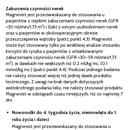
Zaburzenia czynności nerek
Magnevist jest przeciwwskazany do stosowania u
pacjentów z ciężkimi zaburzeniami czynności nerek (GFR
2
<30 ml/min/1,73 m
) i (lub) z ostrym uszkodzeniem nerek
oraz u pacjentów w okolooperacyjnym okresie
przeszczepienia wątroby (patrz punkt 4.3). Magnevist
może być stosowany tylko po wnikliwej analizie stosunku
korzyści do ryzyka u pacjentów z umiarkowanymi
zaburzeniami czynności nerek (GFR <30–59 ml/min/1,73
2
m
), w dawkach nie większych niż 0,2 ml/kg mc. (0,1
mmol/kg mc.) (patrz punkt 4.4). Podczas jednego badania
nie należy stosować więcej niż jednej dawki produktu
leczniczego. Z uwagi na brak danych dotyczących
wielokrotnego podania leku, nie należy stosować produktu
Magnevist w odstępach czasu mniejszych, niż co najmniej 7
dni.
Noworodki do 4. tygodnia życia, niemowlęta do 1.
roku życia i dzieci
Magnevist jest przeciwwskazany do stosowania u