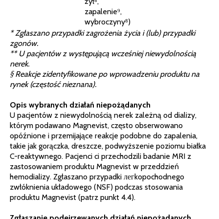
żył⁸,
zapalenie⁹,
wybroczyny⁸)
* Zgłaszano przypadki zagrożenia życia i (lub) przypadki
zgonów.
** U pacjentów z występującą wcześniej niewydolnością
nerek.
§ Reakcje zidentyfikowane po wprowadzeniu produktu na
rynek (częstość nieznana).
Opis wybranych działań niepożądanych
U pacjentów z niewydolnością nerek zależną od dializy,
którym podawano Magnevist, często obserwowano
opóźnione i przemijające reakcje podobne do zapalenia,
takie jak gorączka, dreszcze, podwyższenie poziomu białka
C-reaktywnego. Pacjenci ci przechodzili badanie MRI z
zastosowaniem produktu Magnevist w przeddzień
hemodializy. Zgłaszano przypadki легkopochodnego
zwłóknienia układowego (NSF) podczas stosowania
produktu Magnevist (patrz punkt 4.4).
Zgłaszanie podejrzewanych działań niepożądanych