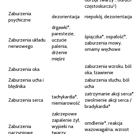
częstoskurczu⁵)
Zaburzenia
dezorientacja
niepokój, dezorientacja
psychiczne
drgawki*,
parestezie,
śpiączka*, ospałość*,
Zaburzenia układu
uczucie
zaburzenia mowy,
nerwowego
palenia,
omamy węchowe
drżenie
mięśni
zaburzenia wzroku, ból
Zaburzenia oka
oka, łzawienie
Zaburzenia ucha i
zaburzenia słuchu, ból
błędnika
ucha
zatrzymanie akcji serca*
tachykardia*,
Zaburzenia serca
zwolnienie akcji serca /
niemiarowość
bradykardia*
zakrzepowe
zapalenie żył,
omdlenie*, reakcja
Zaburzenia
wypieki na
wazowagalna, wzrost
naczyniowe
twarzy,