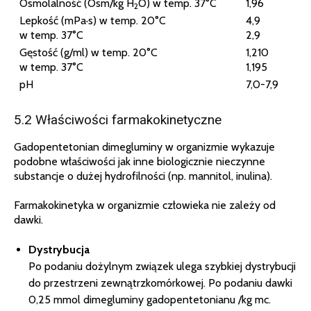
Osmolalność (Osm/kg H
O) w temp. 37°C
1,96
2
Lepkość (mPa·s) w temp. 20°C
4,9
w temp. 37°C
2,9
Gęstość (g/ml) w temp. 20°C
1,210
w temp. 37°C
1,195
pH
7,0-7,9
5.2 Właściwości farmakokinetyczne
Gadopentetonian dimegluminy w organizmie wykazuje
podobne właściwości jak inne biologicznie nieczynne
substancje o dużej hydrofilności (np. mannitol, inulina).
Farmakokinetyka w organizmie człowieka nie zależy od
dawki.
Dystrybucja
Po podaniu dożylnym związek ulega szybkiej dystrybucji
do przestrzeni zewnątrzkomórkowej. Po podaniu dawki
0,25 mmol dimegluminy gadopentetonianu /kg mc.