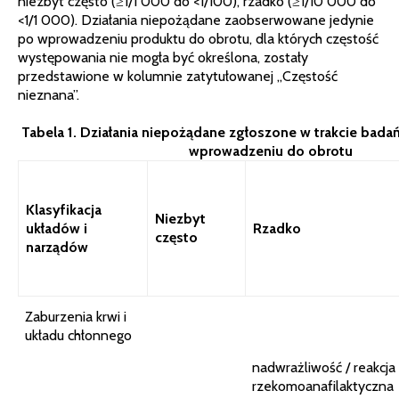
niezbyt często (≥1/1 000 do <1/100), rzadko (≥1/10 000 do
<1/1 000). Działania niepożądane zaobserwowane jedynie
po wprowadzeniu produktu do obrotu, dla których częstość
występowania nie mogła być określona, zostały
przedstawione w kolumnie zatytułowanej „Częstość
nieznana”.
Tabela 1. Działania niepożądane zgłoszone w trakcie badań
wprowadzeniu do obrotu
Klasyfikacja
Niezbyt
układów i
Rzadko
często
narządów
Zaburzenia krwi i
układu chłonnego
nadwrażliwość / reakcja
rzekomoanafilaktyczna