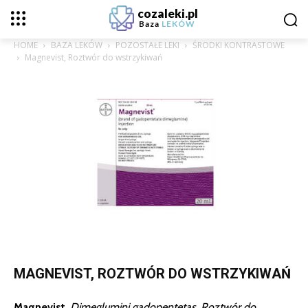
cozaleki.pl
Baza
LEKÓW
HOME
BAZA LEKÓW
POZOSTAŁE LEKI
ŚRODKI KONTRASTOWE
Magnevist, Roztwór do wstrzykiwań
MAGNEVIST, ROZTWÓR DO WSTRZYKIWAŃ
Magnevist
,
Dimeglumini gadopentetas, Roztwór do