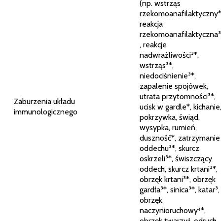
(np. wstrząs
rzekomoanafilaktyczny*
reakcja
rzekomoanafilaktyczna³
, reakcje
nadwrażliwości³*,
wstrząs³*,
niedociśnienie³*,
zapalenie spojówek,
utrata przytomności³*,
Zaburzenia układu
ucisk w gardle*, kichanie
immunologicznego
pokrzywka, świąd,
wysypka, rumień,
duszność*, zatrzymanie
oddechu³*, skurcz
oskrzeli³*, świszczący
oddech, skurcz krtani³*,
obrzęk krtani³*, obrzęk
gardła³*, sinica³*, katar³,
obrzęk
naczynioruchowy⁴*,
obrzęk twarzy⁴, odruch