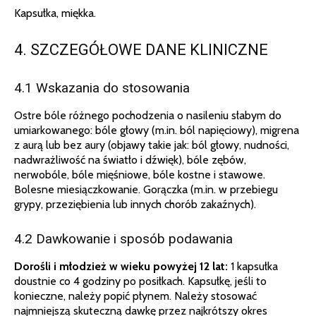
Kapsułka, miękka.
4. SZCZEGÓŁOWE DANE KLINICZNE
4.1 Wskazania do stosowania
Ostre bóle różnego pochodzenia o nasileniu słabym do
umiarkowanego: bóle głowy (m.in. ból napięciowy), migrena
z aurą lub bez aury (objawy takie jak: ból głowy, nudności,
nadwrażliwość na światło i dźwięk), bóle zębów,
nerwobóle, bóle mięśniowe, bóle kostne i stawowe.
Bolesne miesiączkowanie. Gorączka (m.in. w przebiegu
grypy, przeziębienia lub innych chorób zakaźnych).
4.2 Dawkowanie i sposób podawania
Dorośli i młodzież w wieku powyżej 12 lat:
1 kapsułka
doustnie co 4 godziny po posiłkach. Kapsułkę, jeśli to
konieczne, należy popić płynem. Należy stosować
najmniejszą skuteczną dawkę przez najkrótszy okres