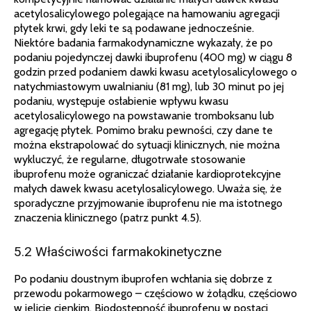
acetylosalicylowego polegające na hamowaniu agregacji
płytek krwi, gdy leki te są podawane jednocześnie.
Niektóre badania farmakodynamiczne wykazały, że po
podaniu pojedynczej dawki ibuprofenu (400 mg) w ciągu 8
godzin przed podaniem dawki kwasu acetylosalicylowego o
natychmiastowym uwalnianiu (81 mg), lub 30 minut po jej
podaniu, występuje osłabienie wpływu kwasu
acetylosalicylowego na powstawanie tromboksanu lub
agregację płytek. Pomimo braku pewności, czy dane te
można ekstrapolować do sytuacji klinicznych, nie można
wykluczyć, że regularne, długotrwałe stosowanie
ibuprofenu może ograniczać działanie kardioprotekcyjne
małych dawek kwasu acetylosalicylowego. Uważa się, że
sporadyczne przyjmowanie ibuprofenu nie ma istotnego
znaczenia klinicznego (patrz punkt 4.5).
5.2 Właściwości farmakokinetyczne
Po podaniu doustnym ibuprofen wchłania się dobrze z
przewodu pokarmowego – częściowo w żołądku, częściowo
w jelicie cienkim. Biodostępność ibuprofenu w postaci