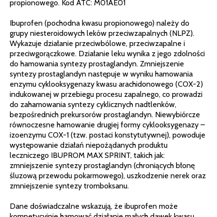
propionowego. Kod ATC: M01AE01
Ibuprofen (pochodna kwasu propionowego) należy do
grupy niesteroidowych leków przeciwzapalnych (NLPZ).
Wykazuje działanie przeciwbólowe, przeciwzapalne i
przeciwgorączkowe. Działanie leku wynika z jego zdolności
do hamowania syntezy prostaglandyn. Zmniejszenie
syntezy prostaglandyn następuje w wyniku hamowania
enzymu cyklooksygenazy kwasu arachidonowego (COX-2)
indukowanej w przebiegu procesu zapalnego, co prowadzi
do zahamowania syntezy cyklicznych nadtlenków,
bezpośrednich prekursorów prostaglandyn. Niewybiórcze
równoczesne hamowanie drugiej formy cyklooksygenazy –
izoenzymu COX-1 (tzw. postaci konstytutywnej), powoduje
występowanie działań niepożądanych produktu
leczniczego IBUPROM MAX SPRINT, takich jak:
zmniejszenie syntezy prostaglandyn (chroniących błonę
śluzową przewodu pokarmowego), uszkodzenie nerek oraz
zmniejszenie syntezy tromboksanu.
Dane doświadczalne wskazują, że ibuprofen może
kompetycyjnie hamować działanie małych dawek kwasu