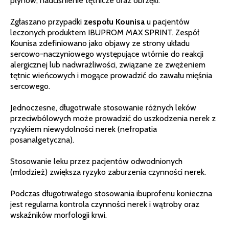
płynów, nadciśnienie tętnicze oraz obrzęki.
Zgłaszano przypadki
zespołu Kounisa
u pacjentów
leczonych produktem IBUPROM MAX SPRINT. Zespół
Kounisa zdefiniowano jako objawy ze strony układu
sercowo-naczyniowego występujące wtórnie do reakcji
alergicznej lub nadwrażliwości, związane ze zwężeniem
tętnic wieńcowych i mogące prowadzić do zawału mięśnia
sercowego.
Jednoczesne, długotrwałe stosowanie różnych leków
przeciwbólowych może prowadzić do uszkodzenia nerek z
ryzykiem niewydolności nerek (nefropatia
posanalgetyczna).
Stosowanie leku przez pacjentów odwodnionych
(młodzież) zwiększa ryzyko zaburzenia czynności nerek.
Podczas długotrwałego stosowania ibuprofenu konieczna
jest regularna kontrola czynności nerek i wątroby oraz
wskaźników morfologii krwi.