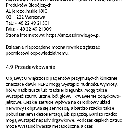
Produktów Biobójczych
Al. Jerozolimskie 181C
02 – 222 Warszawa
Tel.: + 48 22 49 21 301
Faks: + 48 22 49 21 309
Strona internetowa: https://smz.ezdrowie.gov.pl
Działania niepożądane można również zgłaszać
podmiotowi odpowiedzialnemu.
4.9 Przedawkowanie
Objawy:
U większości pacjentów przyjmujących klinicznie
znaczące dawki NLPZ mogą wystąpić: nudności, wymioty,
ból w nadbrzuszu lub rzadziej biegunka. Mogą także
wystąpić: szumy uszne, ból głowy i krwawienie żołądkowo-
jelitowe. Ciężkie zatrucie wpływa na ośrodkowy układ
nerwowy i objawia się sennością, a bardzo rzadko także
pobudzeniem i dezorientacją lub śpiączką. Bardzo rzadko
mogą wystąpić napady drgawkowe. Podczas ciężkich zatruć
może wystąpić kwasica metaboliczna, a czas