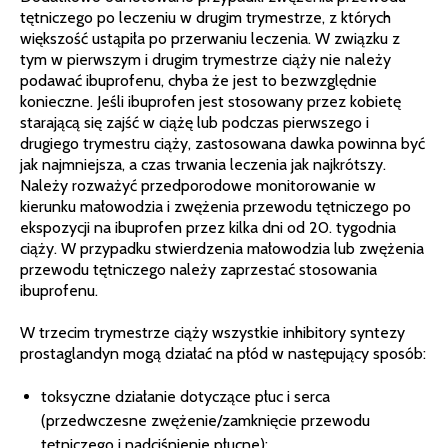
tętniczego po leczeniu w drugim trymestrze, z których
większość ustąpiła po przerwaniu leczenia. W związku z
tym w pierwszym i drugim trymestrze ciąży nie należy
podawać ibuprofenu, chyba że jest to bezwzględnie
konieczne. Jeśli ibuprofen jest stosowany przez kobietę
starającą się zajść w ciążę lub podczas pierwszego i
drugiego trymestru ciąży, zastosowana dawka powinna być
jak najmniejsza, a czas trwania leczenia jak najkrótszy.
Należy rozważyć przedporodowe monitorowanie w
kierunku małowodzia i zwężenia przewodu tętniczego po
ekspozycji na ibuprofen przez kilka dni od 20. tygodnia
ciąży. W przypadku stwierdzenia małowodzia lub zwężenia
przewodu tętniczego należy zaprzestać stosowania
ibuprofenu.
W trzecim trymestrze ciąży wszystkie inhibitory syntezy
prostaglandyn mogą działać na płód w następujący sposób:
toksyczne działanie dotyczące płuc i serca
(przedwczesne zwężenie/zamknięcie przewodu
tętniczego i nadciśnienie płucne);