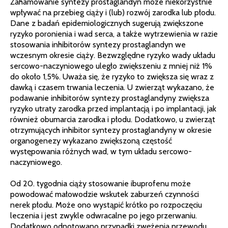
Zahamowanie syntezy prostaglandyn może niekorzystnie
wpływać na przebieg ciąży i (lub) rozwój zarodka lub płodu.
Dane z badań epidemiologicznych sugerują zwiększone
ryzyko poronienia i wad serca, a także wytrzewienia w razie
stosowania inhibitorów syntezy prostaglandyn we
wczesnym okresie ciąży. Bezwzględne ryzyko wady układu
sercowo-naczyniowego uległo zwiększeniu z mniej niż 1%
do około 1,5%. Uważa się, że ryzyko to zwiększa się wraz z
dawką i czasem trwania leczenia. U zwierząt wykazano, że
podawanie inhibitorów syntezy prostaglandyny zwiększa
ryzyko utraty zarodka przed implantacją i po implantacji, jak
również obumarcia zarodka i płodu. Dodatkowo, u zwierząt
otrzymujących inhibitor syntezy prostaglandyny w okresie
organogenezy wykazano zwiększoną częstość
występowania różnych wad, w tym układu sercowo-
naczyniowego.
Od 20. tygodnia ciąży stosowanie ibuprofenu może
powodować małowodzie wskutek zaburzeń czynności
nerek płodu. Może ono wystąpić krótko po rozpoczęciu
leczenia i jest zwykle odwracalne po jego przerwaniu.
Dodatkowo odnotowano przypadki zwężenia przewodu