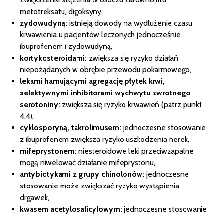
metotreksatu, digoksyny,
zydowudyną:
istnieją dowody na wydłużenie czasu
krwawienia u pacjentów leczonych jednocześnie
ibuprofenem i zydowudyną,
kortykosteroidami:
zwiększa się ryzyko działań
niepożądanych w obrębie przewodu pokarmowego,
lekami hamującymi agregację płytek krwi,
selektywnymi inhibitorami wychwytu zwrotnego
serotoniny:
zwiększa się ryzyko krwawień (patrz punkt
4.4),
cyklosporyną, takrolimusem:
jednoczesne stosowanie
z ibuprofenem zwiększa ryzyko uszkodzenia nerek,
mifeprystonem:
niesteroidowe leki przeciwzapalne
mogą niwelować działanie mifeprystonu,
antybiotykami z grupy chinolonów:
jednoczesne
stosowanie może zwiększać ryzyko wystąpienia
drgawek,
kwasem acetylosalicylowym:
jednoczesne stosowanie