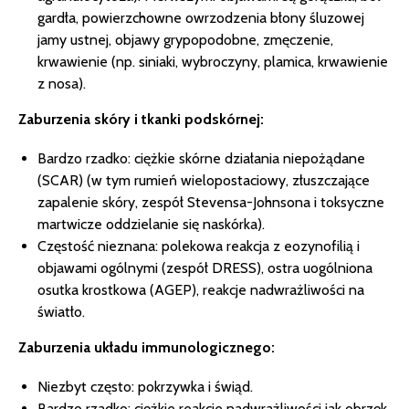
gardła, powierzchowne owrzodzenia błony śluzowej
jamy ustnej, objawy grypopodobne, zmęczenie,
krwawienie (np. siniaki, wybroczyny, plamica, krwawienie
z nosa).
Zaburzenia skóry i tkanki podskórnej:
Bardzo rzadko: ciężkie skórne działania niepożądane
(SCAR) (w tym rumień wielopostaciowy, złuszczające
zapalenie skóry, zespół Stevensa-Johnsona i toksyczne
martwicze oddzielanie się naskórka).
Częstość nieznana: polekowa reakcja z eozynofilią i
objawami ogólnymi (zespół DRESS), ostra uogólniona
osutka krostkowa (AGEP), reakcje nadwrażliwości na
światło.
Zaburzenia układu immunologicznego:
Niezbyt często: pokrzywka i świąd.
Bardzo rzadko: ciężkie reakcje nadwrażliwości jak obrzęk