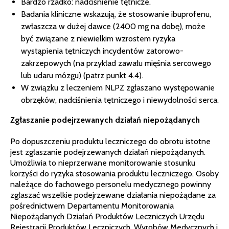
Bardzo rzadko: nadciśnienie tętnicze.
Badania kliniczne wskazują, że stosowanie ibuprofenu,
zwłaszcza w dużej dawce (2400 mg na dobę), może
być związane z niewielkim wzrostem ryzyka
wystąpienia tętniczych incydentów zatorowo-
zakrzepowych (na przykład zawału mięśnia sercowego
lub udaru mózgu) (patrz punkt 4.4).
W związku z leczeniem NLPZ zgłaszano występowanie
obrzęków, nadciśnienia tętniczego i niewydolności serca.
Zgłaszanie podejrzewanych działań niepożądanych
Po dopuszczeniu produktu leczniczego do obrotu istotne
jest zgłaszanie podejrzewanych działań niepożądanych.
Umożliwia to nieprzerwane monitorowanie stosunku
korzyści do ryzyka stosowania produktu leczniczego. Osoby
należące do fachowego personelu medycznego powinny
zgłaszać wszelkie podejrzewane działania niepożądane za
pośrednictwem Departamentu Monitorowania
Niepożądanych Działań Produktów Leczniczych Urzędu
Rejestracji Produktów Leczniczych, Wyrobów Medycznych i