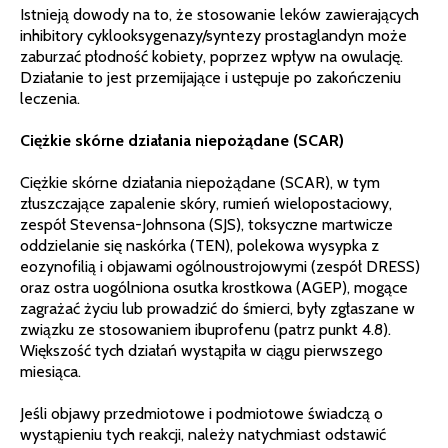
Istnieją dowody na to, że stosowanie leków zawierających
inhibitory cyklooksygenazy/syntezy prostaglandyn może
zaburzać płodność kobiety, poprzez wpływ na owulację.
Działanie to jest przemijające i ustępuje po zakończeniu
leczenia.
Ciężkie skórne działania niepożądane (SCAR)
Ciężkie skórne działania niepożądane (SCAR), w tym
złuszczające zapalenie skóry, rumień wielopostaciowy,
zespół Stevensa-Johnsona (SJS), toksyczne martwicze
oddzielanie się naskórka (TEN), polekowa wysypka z
eozynofilią i objawami ogólnoustrojowymi (zespół DRESS)
oraz ostra uogólniona osutka krostkowa (AGEP), mogące
zagrażać życiu lub prowadzić do śmierci, były zgłaszane w
związku ze stosowaniem ibuprofenu (patrz punkt 4.8).
Większość tych działań wystąpiła w ciągu pierwszego
miesiąca.
Jeśli objawy przedmiotowe i podmiotowe świadczą o
wystąpieniu tych reakcji, należy natychmiast odstawić