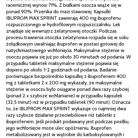
racemicznej wynosi 71%. Z białkami osocza wiąże się w
ponad 90%. Przenika do mazi stawowej. Kapsułki
IBUPROM MAX SPRINT zawierają 400 mg ibuprofenu
rozpuszczonego w hydrofilowym rozpuszczalniku. Lek
znajduje się wewnątrz żelatynowej otoczki. Podczas
procesu trawienia otoczka żelatynowa rozpada się w soku
żołądkowym uwalniając ibuprofen w postaci gotowej do
natychmiastowego wchłonięcia. Maksymalne stężenie w
osoczu pojawia się już po około 30 minutach od podania. W
przypadku tabletek maksymalne stężenie pojawia się
dopiero po około 1-2 godzinach od podania. Badanie
porównujące bezpośrednio kapsułkę z ibuprofenem 400
mg z tabletkami 2 x 200 mg wykazały, że maksymalne
stężenie w osoczu było osiągane ponad dwa razy szybciej
(ponad 2 x szybsze wchłanianie) w przypadku kapsułek
(32,5 minut) niż w przypadku tabletek (90 minut). Oznacza
to, że IBUPROM MAX SPRINT wykazuje co najmniej dwa
razy szybsze działanie przeciwbólowe niż tabletki z
ibuprofenem. Jeśli produkt podawany jest podczas posiłku,
jego wchłonięcie może ulec opóźnieniu. Ibuprofen
metabolizowany jest w wątrobie do karboksylowanych i