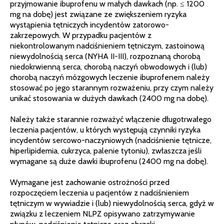
przyjmowanie ibuprofenu w małych dawkach (np. ≤ 1200
mg na dobę) jest związane ze zwiększeniem ryzyka
wystąpienia tętniczych incydentów zatorowo-
zakrzepowych. W przypadku pacjentów z
niekontrolowanym nadciśnieniem tętniczym, zastoinową
niewydolnością serca (NYHA II-III), rozpoznaną chorobą
niedokrwienną serca, chorobą naczyń obwodowych i (lub)
chorobą naczyń mózgowych leczenie ibuprofenem należy
stosować po jego starannym rozważeniu, przy czym należy
unikać stosowania w dużych dawkach (2400 mg na dobę).
Należy także starannie rozważyć włączenie długotrwałego
leczenia pacjentów, u których występują czynniki ryzyka
incydentów sercowo-naczyniowych (nadciśnienie tętnicze,
hiperlipidemia, cukrzyca, palenie tytoniu), zwłaszcza jeśli
wymagane są duże dawki ibuprofenu (2400 mg na dobę).
Wymagane jest zachowanie ostrożności przed
rozpoczęciem leczenia u pacjentów z nadciśnieniem
tętniczym w wywiadzie i (lub) niewydolnością serca, gdyż w
związku z leczeniem NLPZ opisywano zatrzymywanie