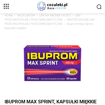
cozaleki.pl
Baza
LEKÓW
HOME
BAZA LEKÓW
LEKI NA MIĘŚNIE I KOŚCI
LEKI
PRZECIWZAPALNE I PRZECIWREUMATYCZNE
NIESTEROIDOWE LEKI
PRZECIWZAPALNE I PRZECIWREUMATYCZNE
Ibuprom Max Sprint,
Kapsułki miękkie
IBUPROM MAX SPRINT, KAPSUŁKI MIĘKKIE