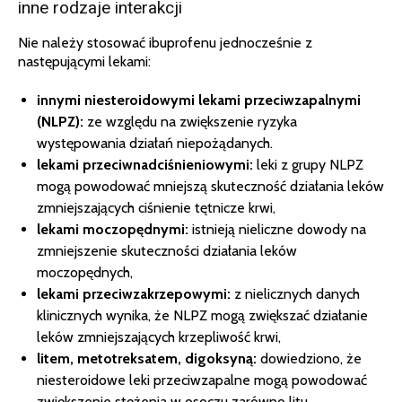
inne rodzaje interakcji
Nie należy stosować ibuprofenu jednocześnie z
następującymi lekami:
innymi niesteroidowymi lekami przeciwzapalnymi
(NLPZ):
ze względu na zwiększenie ryzyka
występowania działań niepożądanych.
lekami przeciwnadciśnieniowymi:
leki z grupy NLPZ
mogą powodować mniejszą skuteczność działania leków
zmniejszających ciśnienie tętnicze krwi,
lekami moczopędnymi:
istnieją nieliczne dowody na
zmniejszenie skuteczności działania leków
moczopędnych,
lekami przeciwzakrzepowymi:
z nielicznych danych
klinicznych wynika, że NLPZ mogą zwiększać działanie
leków zmniejszających krzepliwość krwi,
litem, metotreksatem, digoksyną:
dowiedziono, że
niesteroidowe leki przeciwzapalne mogą powodować
zwiększenie stężenia w osoczu zarówno litu,