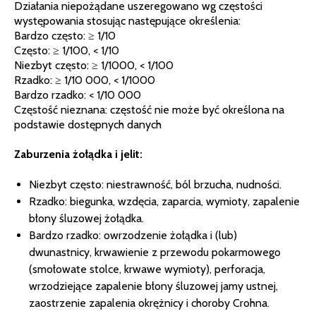
Działania niepożądane uszeregowano wg częstości
występowania stosując następujące określenia:
Bardzo często: ≥ 1/10
Często: ≥ 1/100, < 1/10
Niezbyt często: ≥ 1/1000, < 1/100
Rzadko: ≥ 1/10 000, < 1/1000
Bardzo rzadko: < 1/10 000
Częstość nieznana: częstość nie może być określona na
podstawie dostępnych danych
Zaburzenia żołądka i jelit:
Niezbyt często: niestrawność, ból brzucha, nudności.
Rzadko: biegunka, wzdęcia, zaparcia, wymioty, zapalenie
błony śluzowej żołądka.
Bardzo rzadko: owrzodzenie żołądka i (lub)
dwunastnicy, krwawienie z przewodu pokarmowego
(smołowate stolce, krwawe wymioty), perforacja,
wrzodziejące zapalenie błony śluzowej jamy ustnej,
zaostrzenie zapalenia okrężnicy i choroby Crohna.