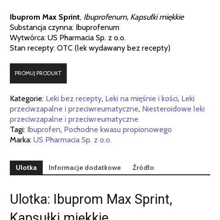
Ibuprom Max Sprint
,
Ibuprofenum, Kapsułki miękkie
Substancja czynna: Ibuprofenum
Wytwórca: US Pharmacia Sp. z o.o.
Stan recepty: OTC (lek wydawany bez recepty)
PROMUJ PRODUKT
Kategorie:
Leki bez recepty
,
Leki na mięśnie i kości
,
Leki
przeciwzapalne i przeciwreumatyczne
,
Niesteroidowe leki
przeciwzapalne i przeciwreumatyczne
Tagi:
Ibuprofen
,
Pochodne kwasu propionowego
Marka:
US Pharmacia Sp. z o.o.
Ulotka
Informacje dodatkowe
Źródło
Ulotka: Ibuprom Max Sprint,
Kapsułki miękkie