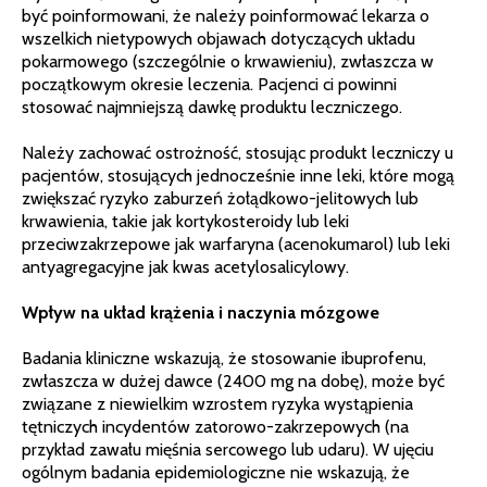
być poinformowani, że należy poinformować lekarza o
wszelkich nietypowych objawach dotyczących układu
pokarmowego (szczególnie o krwawieniu), zwłaszcza w
początkowym okresie leczenia. Pacjenci ci powinni
stosować najmniejszą dawkę produktu leczniczego.
Należy zachować ostrożność, stosując produkt leczniczy u
pacjentów, stosujących jednocześnie inne leki, które mogą
zwiększać ryzyko zaburzeń żołądkowo-jelitowych lub
krwawienia, takie jak kortykosteroidy lub leki
przeciwzakrzepowe jak warfaryna (acenokumarol) lub leki
antyagregacyjne jak kwas acetylosalicylowy.
Wpływ na układ krążenia i naczynia mózgowe
Badania kliniczne wskazują, że stosowanie ibuprofenu,
zwłaszcza w dużej dawce (2400 mg na dobę), może być
związane z niewielkim wzrostem ryzyka wystąpienia
tętniczych incydentów zatorowo-zakrzepowych (na
przykład zawału mięśnia sercowego lub udaru). W ujęciu
ogólnym badania epidemiologiczne nie wskazują, że