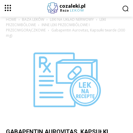
cozaleki.pl
Baza
LEKÓW
HOME
BAZA LEKÓW
LEKI NA UKŁAD NERWOWY
LEKI
PRZECIWBÓLOWE
INNE LEKI PRZECIWBÓLOWE I
PRZECIWGORĄCZKOWE
Gabapentin Aurovitas, Kapsułki twarde (300
mg)
GABAPENTIN AUROVITAS, KAPSUŁKI