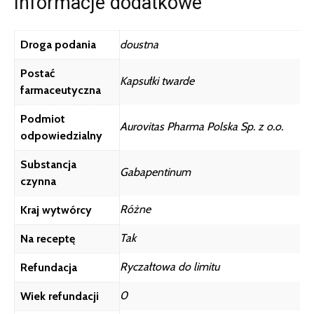
Informacje dodatkowe
Droga podania
doustna
Postać
Kapsułki twarde
farmaceutyczna
Podmiot
Aurovitas Pharma Polska Sp. z o.o.
odpowiedzialny
Substancja
Gabapentinum
czynna
Różne
Kraj wytwórcy
Tak
Na receptę
Ryczałtowa do limitu
Refundacja
0
Wiek refundacji