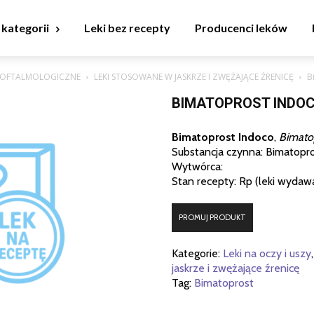
 kategorii
Leki bez recepty
Producenci leków
I OFTALMOLOGICZNE
LEKI STOSOWANE W JASKRZE I ZWĘŻAJĄCE ŹRENICĘ
Bi
BIMATOPROST INDOCO
Bimatoprost Indoco
,
Bimato
Substancja czynna: Bimatopr
Wytwórca:
Stan recepty: Rp (leki wydaw
PROMUJ PRODUKT
Kategorie:
Leki na oczy i uszy
jaskrze i zwężające źrenicę
Tag:
Bimatoprost