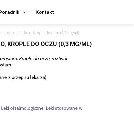
Poradniki
Kontakt
matoprost Indoco, Krople do oczu (0,3 mg/ml)
, KROPLE DO OCZU (0,3 MG/ML)
prostum, Krople do oczu, roztwór
ostum
ane z przepisu lekarza)
,
Leki oftalmologiczne
,
Leki stosowane w