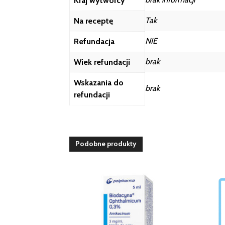
Kraj wytwórcy
Tak
Na receptę
NIE
Refundacja
brak
Wiek refundacji
Wskazania do
brak
refundacji
Podobne produkty