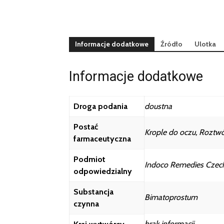
Informacje dodatkowe
Źródło
Ulotka
Informacje dodatkowe
Droga podania
doustna
Postać
Krople do oczu, Roztw
farmaceutyczna
Podmiot
Indoco Remedies Czech 
odpowiedzialny
Substancja
Bimatoprostum
czynna
brak informacji