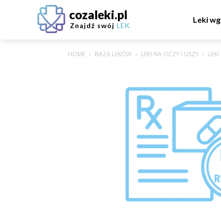
cozaleki.pl
Leki wg
Znajdź swój
LEK
HOME
BAZA LEKÓW
LEKI NA OCZY I USZY
LEK