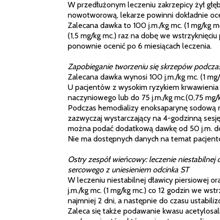
W przedłużonym leczeniu zakrzepicy żył głęb
nowotworową, lekarze powinni dokładnie oce
Zalecana dawka to 100 j.m./kg mc. (1 mg/kg 
(1,5 mg/kg mc.) raz na dobę we wstrzyknięc
ponownie ocenić po 6 miesiącach leczenia.
Zapobieganie tworzeniu się skrzepów podcza
Zalecana dawka wynosi 100 j.m./kg mc. (1 mg
U pacjentów z wysokim ryzykiem krwawienia 
naczyniowego lub do 75 j.m./kg mc.(0,75 mg/k
Podczas hemodializy enoksaparynę sodową nale
zazwyczaj wystarczający na 4-godzinną sesję;
można podać dodatkową dawkę od 50 j.m. do 1
Nie ma dostępnych danych na temat pacjentó
Ostry zespół wieńcowy: leczenie niestabilnej
sercowego z uniesieniem odcinka ST
W leczeniu niestabilnej dławicy piersiowej
j.m./kg mc. (1 mg/kg mc.) co 12 godzin we w
najmniej 2 dni, a następnie do czasu ustabili
Zaleca się także podawanie kwasu acetylos