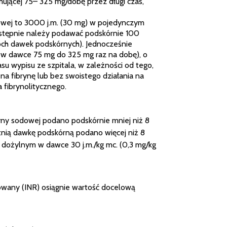
ującej 75– 325 mg/dobę przez długi czas,
owej to 3000 j.m. (30 mg) w pojedynczym
 następnie należy podawać podskórnie 100
wóch dawek podskórnych). Jednocześnie
(w dawce 75 mg do 325 mg raz na dobę), o
su wypisu ze szpitala, w zależności od tego,
a fibrynę lub bez swoistego działania na
 fibrynolitycznego.
yny sodowej podano podskórnie mniej niż 8
tnią dawkę podskórną podano więcej niż 8
dożylnym w dawce 30 j.m./kg mc. (0,3 mg/kg
wany (INR) osiągnie wartość docelową