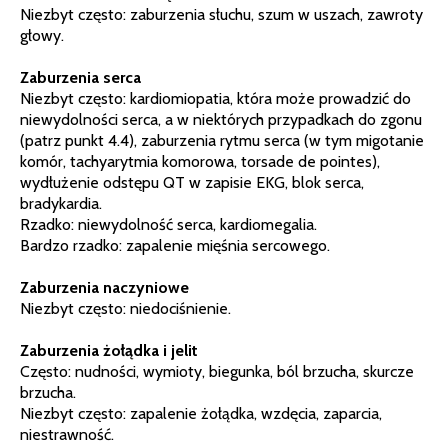
Niezbyt często: zaburzenia słuchu, szum w uszach, zawroty
głowy.
Zaburzenia serca
Niezbyt często: kardiomiopatia, która może prowadzić do
niewydolności serca, a w niektórych przypadkach do zgonu
(patrz punkt 4.4), zaburzenia rytmu serca (w tym migotanie
komór, tachyarytmia komorowa, torsade de pointes),
wydłużenie odstępu QT w zapisie EKG, blok serca,
bradykardia.
Rzadko: niewydolność serca, kardiomegalia.
Bardzo rzadko: zapalenie mięśnia sercowego.
Zaburzenia naczyniowe
Niezbyt często: niedociśnienie.
Zaburzenia żołądka i jelit
Często: nudności, wymioty, biegunka, ból brzucha, skurcze
brzucha.
Niezbyt często: zapalenie żołądka, wzdęcia, zaparcia,
niestrawność.