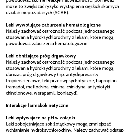
powodować skórne reakcje nadwrażliwości, ponieważ
może to zwiększać ryzyko wystąpienia ciężkich skórnych
działań niepożądanych (SCAR).
Leki wywołujące zaburzenia hematologiczne
Należy zachować ostrożność podczas jednoczesnego
stosowania hydroksychlorochiny z lekami, które mogą
powodować zaburzenia hematologiczne.
Leki obniżające próg drgawkowy
Należy zachować ostrożność podczas jednoczesnego
stosowania hydroksychlorochiny z lekami, które mogą
obniżać próg drgawkowy (np. antydepresanty
trójpierścieniowe, leki przeciwpsychotyczne, bupropion,
tramadol, meflochina, chinina, chinidyna, antybiotyki
chinolonowe, werapamil, izoniazyd).
Interakcje farmakokinetyczne
Leki wpływające na pH w żołądku
Leki zobojętniające sok żołądkowy mogą zmniejszać
wchłanianie hydroksychlorochiny. Należy zachować odstęp