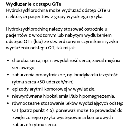
Wydłużenie odstępu QTe
Hydroksychlorochina może wydłużać odstęp QTe u
niektórych pacjentów z grupy wysokiego ryzyka.
Hydroksychlorochinę należy stosować ostrożnie u
pacjentów z wrodzonym lub nabytym wydłużeniem
odstępu QT i (lub) ze stwierdzonymi czynnikami ryzyka
wydłużenia odstępu QT, takimi jak:
choroba serca, np. niewydolność serca, zawał mięśnia
sercowego,
zaburzenia proarytmiczne, np. bradykardia (częstość
rytmu serca <50 uderzeń/min),
epizody arytmii komorowej w wywiadzie,
niewyrównana hipokaliemia i/lub hipomagnezemia,
równoczesne stosowanie leków wydłużających odstęp
QT (patrz punkt 4.5), ponieważ może to prowadzić do
zwiększonego ryzyka występowania komorowych
zaburzeń rytmu serca.