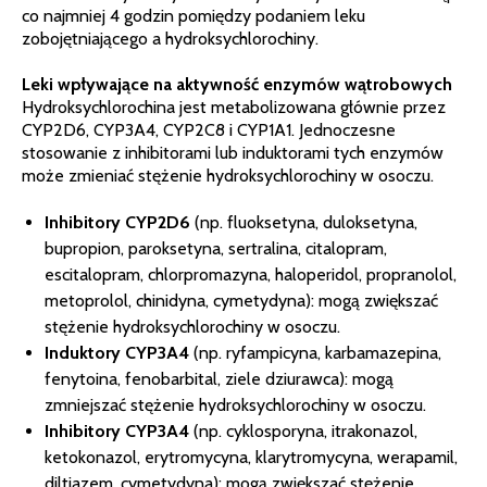
co najmniej 4 godzin pomiędzy podaniem leku
zobojętniającego a hydroksychlorochiny.
Leki wpływające na aktywność enzymów wątrobowych
Hydroksychlorochina jest metabolizowana głównie przez
CYP2D6, CYP3A4, CYP2C8 i CYP1A1. Jednoczesne
stosowanie z inhibitorami lub induktorami tych enzymów
może zmieniać stężenie hydroksychlorochiny w osoczu.
Inhibitory CYP2D6
(np. fluoksetyna, duloksetyna,
bupropion, paroksetyna, sertralina, citalopram,
escitalopram, chlorpromazyna, haloperidol, propranolol,
metoprolol, chinidyna, cymetydyna): mogą zwiększać
stężenie hydroksychlorochiny w osoczu.
Induktory CYP3A4
(np. ryfampicyna, karbamazepina,
fenytoina, fenobarbital, ziele dziurawca): mogą
zmniejszać stężenie hydroksychlorochiny w osoczu.
Inhibitory CYP3A4
(np. cyklosporyna, itrakonazol,
ketokonazol, erytromycyna, klarytromycyna, werapamil,
diltiazem, cymetydyna): mogą zwiększać stężenie