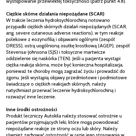
występowanie przewlekłej toksyczności (patrz punkt 4.8).
Ciężkie skórne działania niepożądane (SCAR)
W trakcie leczenia hydroksychlorochiną notowano
przypadki ciężkich skórnych działań niepożądanych (SCAR,
ang. severe cutaneous adverse reactions), w tym reakcje
polekowe z eozynofilią i objawami ogólnymi (zespół
DRESS), ostrą uogólnioną osutkę krostkową (AGEP), zespół
Stevensa-Johnsona (SJS) i toksyczne martwicze
oddzielenie się naskórka (TEN). Jeśli u pacjenta wystąpi
ciężka reakcja skórna, może być konieczna hospitalizacja,
ponieważ te choroby mogą zagrażać życiu i prowadzić do
zgonu. Jeśli wystąpią objawy przedmiotowe i podmiotowe
świadczące o ciężkich reakcjach skórnych, należy
natychmiast przerwać leczenie hydroksychlorochiną i
rozważyć inne leczenie.
Inne środki ostrożności
Produkt leczniczy Autokila należy stosować ostrożnie u
pacjentów przyjmujących leki, które mogą powodować
niepożądane reakcje ze strony oczu lub skóry. Należy
również zachować ostrożność w razie jego stosowania w