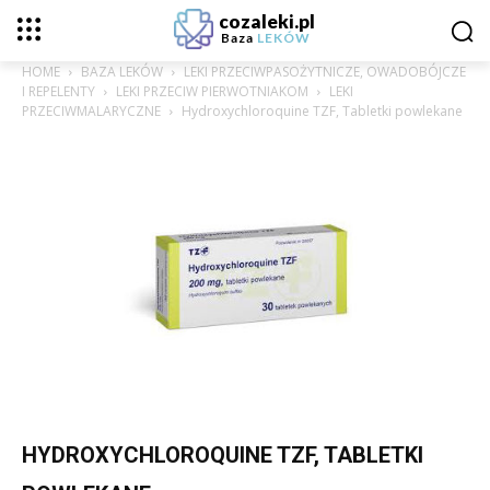
cozaleki.pl
Baza
LEKÓW
HOME
BAZA LEKÓW
LEKI PRZECIWPASOŻYTNICZE, OWADOBÓJCZE
I REPELENTY
LEKI PRZECIW PIERWOTNIAKOM
LEKI
PRZECIWMALARYCZNE
Hydroxychloroquine TZF, Tabletki powlekane
HYDROXYCHLOROQUINE TZF, TABLETKI