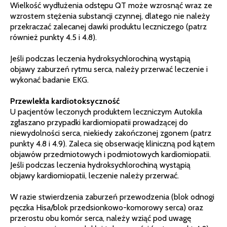
Wielkość wydłużenia odstępu QT może wzrosnąć wraz ze
wzrostem stężenia substancji czynnej, dlatego nie należy
przekraczać zalecanej dawki produktu leczniczego (patrz
również punkty 4.5 i 4.8).
Jeśli podczas leczenia hydroksychlorochiną wystąpią
objawy zaburzeń rytmu serca, należy przerwać leczenie i
wykonać badanie EKG.
Przewlekła kardiotoksyczność
U pacjentów leczonych produktem leczniczym Autokila
zgłaszano przypadki kardiomiopatii prowadzącej do
niewydolności serca, niekiedy zakończonej zgonem (patrz
punkty 4.8 i 4.9). Zaleca się obserwację kliniczną pod kątem
objawów przedmiotowych i podmiotowych kardiomiopatii.
Jeśli podczas leczenia hydroksychlorochiną wystąpią
objawy kardiomiopatii, leczenie należy przerwać.
W razie stwierdzenia zaburzeń przewodzenia (blok odnogi
pęczka Hisa/blok przedsionkowo-komorowy serca) oraz
przerostu obu komór serca, należy wziąć pod uwagę