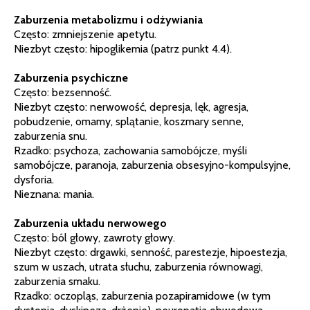
Zaburzenia metabolizmu i odżywiania
Często: zmniejszenie apetytu.
Niezbyt często: hipoglikemia (patrz punkt 4.4).
Zaburzenia psychiczne
Często: bezsenność.
Niezbyt często: nerwowość, depresja, lęk, agresja,
pobudzenie, omamy, splątanie, koszmary senne,
zaburzenia snu.
Rzadko: psychoza, zachowania samobójcze, myśli
samobójcze, paranoja, zaburzenia obsesyjno-kompulsyjne,
dysforia.
Nieznana: mania.
Zaburzenia układu nerwowego
Często: ból głowy, zawroty głowy.
Niezbyt często: drgawki, senność, parestezje, hipoestezja,
szum w uszach, utrata słuchu, zaburzenia równowagi,
zaburzenia smaku.
Rzadko: oczopląs, zaburzenia pozapiramidowe (w tym