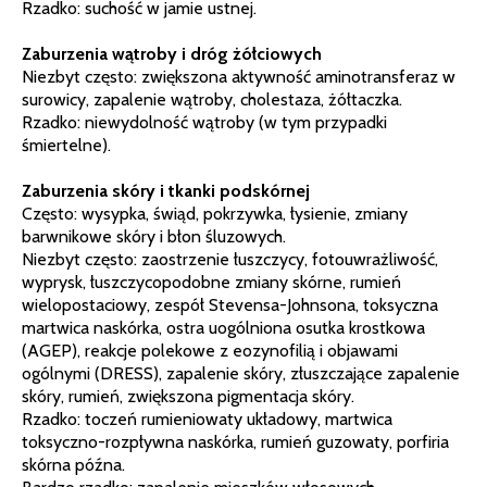
Rzadko: suchość w jamie ustnej.
Zaburzenia wątroby i dróg żółciowych
Niezbyt często: zwiększona aktywność aminotransferaz w
surowicy, zapalenie wątroby, cholestaza, żółtaczka.
Rzadko: niewydolność wątroby (w tym przypadki
śmiertelne).
Zaburzenia skóry i tkanki podskórnej
Często: wysypka, świąd, pokrzywka, łysienie, zmiany
barwnikowe skóry i błon śluzowych.
Niezbyt często: zaostrzenie łuszczycy, fotouwrażliwość,
wyprysk, łuszczycopodobne zmiany skórne, rumień
wielopostaciowy, zespół Stevensa-Johnsona, toksyczna
martwica naskórka, ostra uogólniona osutka krostkowa
(AGEP), reakcje polekowe z eozynofilią i objawami
ogólnymi (DRESS), zapalenie skóry, złuszczające zapalenie
skóry, rumień, zwiększona pigmentacja skóry.
Rzadko: toczeń rumieniowaty układowy, martwica
toksyczno-rozpływna naskórka, rumień guzowaty, porfiria
skórna późna.