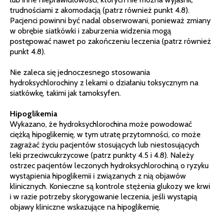
trudnościami z akomodacją (patrz również punkt 4.8).
Pacjenci powinni być nadal obserwowani, ponieważ zmiany
w obrębie siatkówki i zaburzenia widzenia mogą
postępować nawet po zakończeniu leczenia (patrz również
punkt 4.8).
Nie zaleca się jednoczesnego stosowania
hydroksychlorochiny z lekami o działaniu toksycznym na
siatkówkę, takimi jak tamoksyfen.
Hipoglikemia
Wykazano, że hydroksychlorochina może powodować
ciężką hipoglikemię, w tym utratę przytomności, co może
zagrażać życiu pacjentów stosujących lub niestosujących
leki przeciwcukrzycowe (patrz punkty 4.5 i 4.8). Należy
ostrzec pacjentów leczonych hydroksychlorochiną o ryzyku
wystąpienia hipoglikemii i związanych z nią objawów
klinicznych. Konieczne są kontrole stężenia glukozy we krwi
i w razie potrzeby skorygowanie leczenia, jeśli wystąpią
objawy kliniczne wskazujące na hipoglikemię.