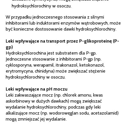
hydroksychlorochiny w osoczu.
W przypadku jednoczesnego stosowania z silnymi
inhibitorami lub induktorami enzymów wątrobowych, może
być konieczne dostosowanie dawki hydroksychlorochiny.
Leki wpływające na transport przez P-glikoproteinę (P-
gp)
Hydroksychlorochina jest substratem dla P-gp.
Jednoczesne stosowanie z inhibitorami P-gp (np.
cyklosporyna, werapamil, itrakonazol, ketokonazol,
erytromycyna, chinidyna) może zwiększać stężenie
hydroksychlorochiny w osoczu.
Leki wpływające na pH moczu
Leki zakwaszające mocz (np. chlorek amonu, kwas
askorbinowy w dużych dawkach) mogą zwiększać
wydalanie hydroksychlorochiny, podczas gdy leki
alkalizujące mocz (np. wodorowęglan sodu, acetazolamid)
mogą zmniejszać jej wydalanie.