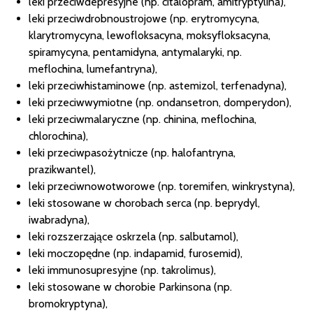
leki przeciwdepresyjne (np. citalopram, amitryptylina),
leki przeciwdrobnoustrojowe (np. erytromycyna,
klarytromycyna, lewofloksacyna, moksyfloksacyna,
spiramycyna, pentamidyna, antymalaryki, np.
meflochina, lumefantryna),
leki przeciwhistaminowe (np. astemizol, terfenadyna),
leki przeciwwymiotne (np. ondansetron, domperydon),
leki przeciwmalaryczne (np. chinina, meflochina,
chlorochina),
leki przeciwpasożytnicze (np. halofantryna,
prazikwantel),
leki przeciwnowotworowe (np. toremifen, winkrystyna),
leki stosowane w chorobach serca (np. beprydyl,
iwabradyna),
leki rozszerzające oskrzela (np. salbutamol),
leki moczopędne (np. indapamid, furosemid),
leki immunosupresyjne (np. takrolimus),
leki stosowane w chorobie Parkinsona (np.
bromokryptyna),