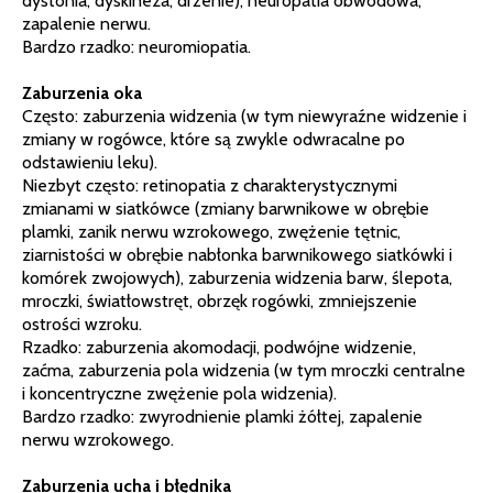
dystonia, dyskineza, drżenie), neuropatia obwodowa,
zapalenie nerwu.
Bardzo rzadko: neuromiopatia.
Zaburzenia oka
Często: zaburzenia widzenia (w tym niewyraźne widzenie i
zmiany w rogówce, które są zwykle odwracalne po
odstawieniu leku).
Niezbyt często: retinopatia z charakterystycznymi
zmianami w siatkówce (zmiany barwnikowe w obrębie
plamki, zanik nerwu wzrokowego, zwężenie tętnic,
ziarnistości w obrębie nabłonka barwnikowego siatkówki i
komórek zwojowych), zaburzenia widzenia barw, ślepota,
mroczki, światłowstręt, obrzęk rogówki, zmniejszenie
ostrości wzroku.
Rzadko: zaburzenia akomodacji, podwójne widzenie,
zaćma, zaburzenia pola widzenia (w tym mroczki centralne
i koncentryczne zwężenie pola widzenia).
Bardzo rzadko: zwyrodnienie plamki żółtej, zapalenie
nerwu wzrokowego.
Zaburzenia ucha i błędnika