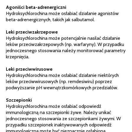
Agoniści beta-adrenergiczni
Hydroksychlorochina może osłabiać działanie agonistów
beta-adrenergicznych, takich jak salbutamol.
Leki przeciwzakrzepowe
Hydroksychlorochina może potencjalnie nasilać działanie
leków przeciwzakrzepowych (np. warfaryny). W przypadku
jednoczesnego stosowania należy monitorować parametry
krzepnięcia.
Leki przeciwwirusowe
Hydroksychlorochina może osłabiać działanie niektórych
leków przeciwwirusowych (np. remdesiwiru) poprzez
podwyższanie pH wewnątrzkomórkowych przedziałów.
Szczepionki
Hydroksychlorochina może osłabiać odpowiedź
immunologiczną na szczepionki żywe. Należy unikać
jednoczesnego stosowania ze szczepionkami żywymi. W
przypadku szczepionek inaktywowanych odpowiedź
immunologiczna może być nieznacznie osłabiona.