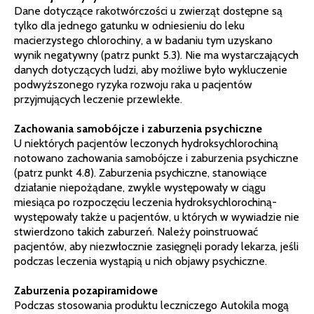
Dane dotyczące rakotwórczości u zwierząt dostępne są
tylko dla jednego gatunku w odniesieniu do leku
macierzystego chlorochiny, a w badaniu tym uzyskano
wynik negatywny (patrz punkt 5.3). Nie ma wystarczających
danych dotyczących ludzi, aby możliwe było wykluczenie
podwyższonego ryzyka rozwoju raka u pacjentów
przyjmujących leczenie przewlekłe.
Zachowania samobójcze i zaburzenia psychiczne
U niektórych pacjentów leczonych hydroksychlorochiną
notowano zachowania samobójcze i zaburzenia psychiczne
(patrz punkt 4.8). Zaburzenia psychiczne, stanowiące
działanie niepożądane, zwykle występowały w ciągu
miesiąca po rozpoczęciu leczenia hydroksychlorochiną-
występowały także u pacjentów, u których w wywiadzie nie
stwierdzono takich zaburzeń. Należy poinstruować
pacjentów, aby niezwłocznie zasięgnęli porady lekarza, jeśli
podczas leczenia wystąpią u nich objawy psychiczne.
Zaburzenia pozapiramidowe
Podczas stosowania produktu leczniczego Autokila mogą