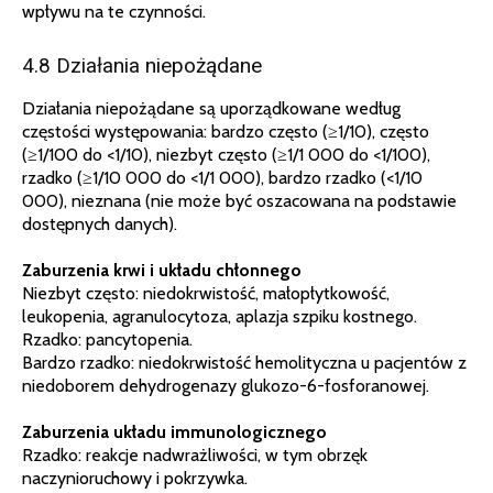
wpływu na te czynności.
4.8 Działania niepożądane
Działania niepożądane są uporządkowane według
częstości występowania: bardzo często (≥1/10), często
(≥1/100 do <1/10), niezbyt często (≥1/1 000 do <1/100),
rzadko (≥1/10 000 do <1/1 000), bardzo rzadko (<1/10
000), nieznana (nie może być oszacowana na podstawie
dostępnych danych).
Zaburzenia krwi i układu chłonnego
Niezbyt często: niedokrwistość, małopłytkowość,
leukopenia, agranulocytoza, aplazja szpiku kostnego.
Rzadko: pancytopenia.
Bardzo rzadko: niedokrwistość hemolityczna u pacjentów z
niedoborem dehydrogenazy glukozo-6-fosforanowej.
Zaburzenia układu immunologicznego
Rzadko: reakcje nadwrażliwości, w tym obrzęk
naczynioruchowy i pokrzywka.