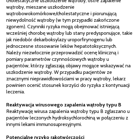
cholestatyczne uszkodzenie wątroby, ostre zapalenie
wątroby, mieszane uszkodzenie
wątrobowokomórkowe/cholestatyczne i piorunującą
niewydolność wątroby (w tym przypadki zakończone
zgonem). Czynniki ryzyka mogą obejmować istniejącą
wcześniej chorobę wątroby lub stany predysponujące, takie
jak niedobór dekarboksylazy uroporfirynogenu lub
jednoczesne stosowanie leków hepatotoksycznych.
Należy niezwłocznie przeprowadzić ocenę kliniczną i
pomiary parametrów czynnościowych wątroby u
pacjentów, którzy zgłaszają objawy mogące wskazywać na
uszkodzenie wątroby. W przypadku pacjentów ze
znacznymi nieprawidłowościami w pracy wątroby, lekarz
powinien ocenić stosunek korzyści do ryzyka z kontynuacji
leczenia.
Reaktywacja wirusowego zapalenia wątroby typu B
Reaktywację wirusa zapalenia wątroby typu B zgłaszano u
pacjentów leczonych hydroksychlorochiną w połączeniu z
innymi lekami immunosupresyjnymi.
Potencjalne ryzyko rakotwórczości