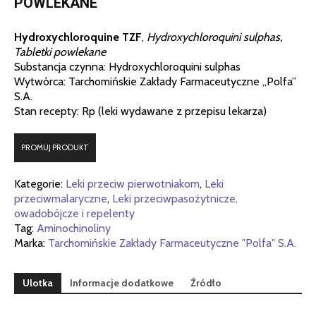
POWLEKANE
Hydroxychloroquine TZF
,
Hydroxychloroquini sulphas,
Tabletki powlekane
Substancja czynna: Hydroxychloroquini sulphas
Wytwórca: Tarchomińskie Zakłady Farmaceutyczne „Polfa”
S.A.
Stan recepty: Rp (leki wydawane z przepisu lekarza)
PROMUJ PRODUKT
Kategorie:
Leki przeciw pierwotniakom
,
Leki
przeciwmalaryczne
,
Leki przeciwpasożytnicze,
owadobójcze i repelenty
Tag:
Aminochinoliny
Marka:
Tarchomińskie Zakłady Farmaceutyczne "Polfa" S.A.
Ulotka
Informacje dodatkowe
Źródło