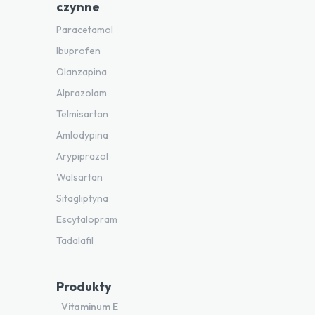
czynne
Paracetamol
Ibuprofen
Olanzapina
Alprazolam
Telmisartan
Amlodypina
Arypiprazol
Walsartan
Sitagliptyna
Escytalopram
Tadalafil
Produkty
Vitaminum E