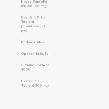
Hasco, Kapsułki
miękkie (100 mg)
Dasatinib Krka,
Tabletki
powlekane (80
mg)
Polibiotic, Maść
Opokan-keto, Żel
Clexane, Roztwór
8000
Blobet ZOK,
Tabletki (100 mg)