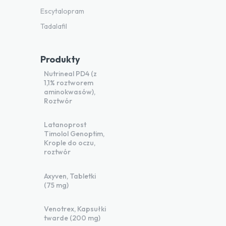
Escytalopram
Tadalafil
Produkty
Nutrineal PD4 (z
1,1% roztworem
aminokwasów),
Roztwór
Latanoprost
Timolol Genoptim,
Krople do oczu,
roztwór
Axyven, Tabletki
(75 mg)
Venotrex, Kapsułki
twarde (200 mg)