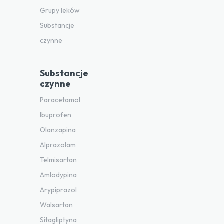
Grupy leków
Substancje
czynne
Substancje
czynne
Paracetamol
Ibuprofen
Olanzapina
Alprazolam
Telmisartan
Amlodypina
Arypiprazol
Walsartan
Sitagliptyna