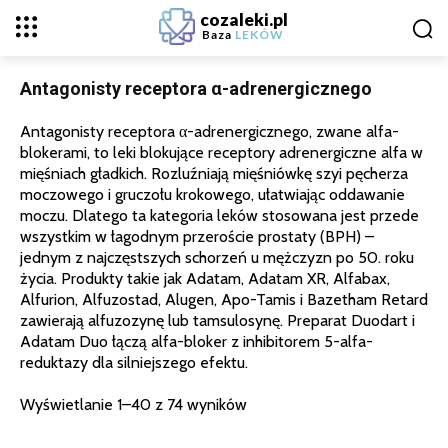
cozaleki.pl
Baza
LEKÓW
Antagonisty receptora α-adrenergicznego
Antagonisty receptora α-adrenergicznego, zwane alfa-
blokerami, to leki blokujące receptory adrenergiczne alfa w
mięśniach gładkich. Rozluźniają mięśniówkę szyi pęcherza
moczowego i gruczołu krokowego, ułatwiając oddawanie
moczu. Dlatego ta kategoria leków stosowana jest przede
wszystkim w łagodnym przeroście prostaty (BPH) –
jednym z najczęstszych schorzeń u mężczyzn po 50. roku
życia. Produkty takie jak Adatam, Adatam XR, Alfabax,
Alfurion, Alfuzostad, Alugen, Apo-Tamis i Bazetham Retard
zawierają alfuzozynę lub tamsulosynę. Preparat Duodart i
Adatam Duo łączą alfa-bloker z inhibitorem 5-alfa-
reduktazy dla silniejszego efektu.
Wyświetlanie 1–40 z 74 wyników