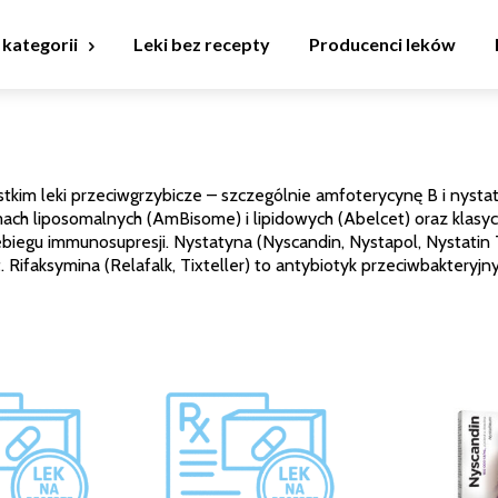
 kategorii
Leki bez recepty
Producenci leków
stkim leki przeciwgrzybicze – szczególnie amfoterycynę B i nys
ach liposomalnych (AmBisome) i lipidowych (Abelcet) oraz klas
ebiegu immunosupresji. Nystatyna (Nyscandin, Nystapol, Nystatin
t. Rifaksymina (Relafalk, Tixteller) to antybiotyk przeciwbakteryjn