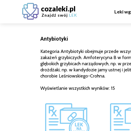
cozaleki.pl
Leki wg
Znajdź swój
LEK
Antybiotyki
Kategoria Antybiotyki obejmuje przede wszy
zakażeń grzybiczych. Amfoterycyna B w form
głębokich grzybicach narządowych, np. w prz
drożdżaki, np. w kandydozie jamy ustnej i jeli
chorobie Leśniowskiego-Crohna.
Wyświetlanie wszystkich wyników: 15