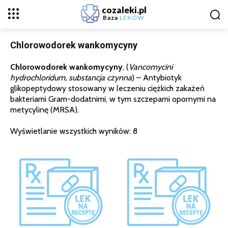
cozaleki.pl
Baza
LEKÓW
Chlorowodorek wankomycyny
Chlorowodorek wankomycyny
, (
Vancomycini
hydrochloridum, substancja czynna
) – Antybiotyk
glikopeptydowy stosowany w leczeniu ciężkich zakażeń
bakteriami Gram-dodatnimi, w tym szczepami opornymi na
metycylinę (MRSA).
Wyświetlanie wszystkich wyników: 8