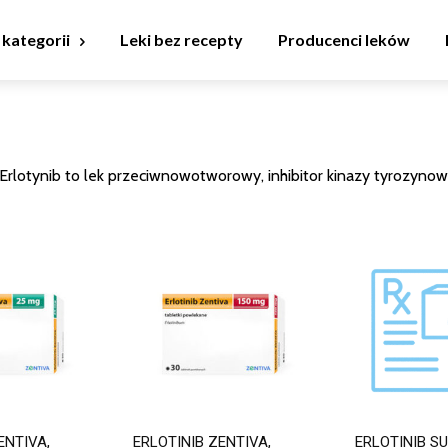
 kategorii
Leki bez recepty
Producenci leków
 Erlotynib to lek przeciwnowotworowy, inhibitor kinazy tyrozynow
ENTIVA,
ERLOTINIB ZENTIVA,
ERLOTINIB SU