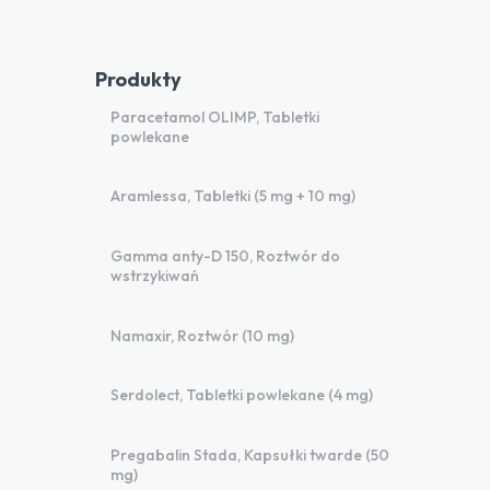
Produkty
Paracetamol OLIMP, Tabletki
powlekane
Aramlessa, Tabletki (5 mg + 10 mg)
Gamma anty-D 150, Roztwór do
wstrzykiwań
Namaxir, Roztwór (10 mg)
Serdolect, Tabletki powlekane (4 mg)
Pregabalin Stada, Kapsułki twarde (50
mg)