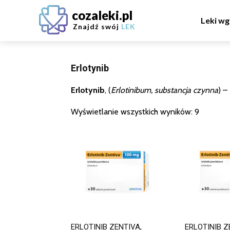
cozaleki.pl
Leki wg
Znajdź swój
LEK
Erlotynib
Erlotynib
, (
Erlotinibum, substancja czynna
) –
Wyświetlanie wszystkich wyników: 9
ERLOTINIB ZENTIVA,
ERLOTINIB Z