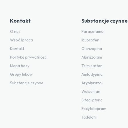
Kontakt
Substancje czynne
O nas
Paracetamol
Współpraca
Ibuprofen
Kontakt
Olanzapina
Polityka prywatności
Alprazolam
Mapa bazy
Telmisartan
Grupy leków
Amlodypina
Substancje czynne
Arypiprazol
Walsartan
Sitagliptyna
Escytalopram
Tadalafil