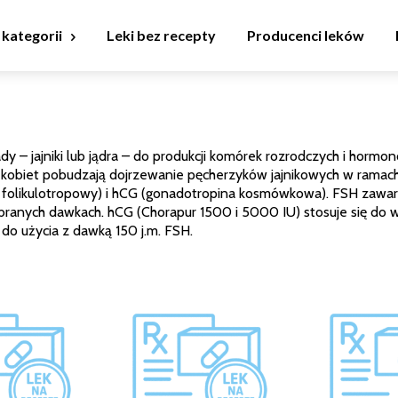
 kategorii
Leki bez recepty
Producenci leków
 – jajniki lub jądra – do produkcji komórek rozrodczych i hormon
kobiet pobudzają dojrzewanie pęcherzyków jajnikowych w ramach st
 folikulotropowy) i hCG (gonadotropina kosmówkowa). FSH zawar
branych dawkach. hCG (Chorapur 1500 i 5000 IU) stosuje się do 
do użycia z dawką 150 j.m. FSH.