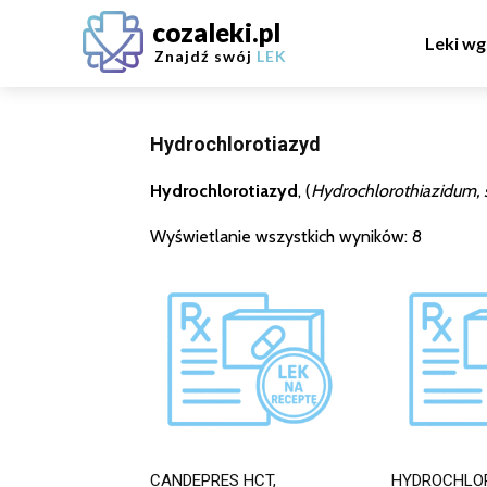
cozaleki.pl
Leki wg
Znajdź swój
LEK
Hydrochlorotiazyd
Hydrochlorotiazyd
, (
Hydrochlorothiazidum, 
Wyświetlanie wszystkich wyników: 8
CANDEPRES HCT,
HYDROCHLO