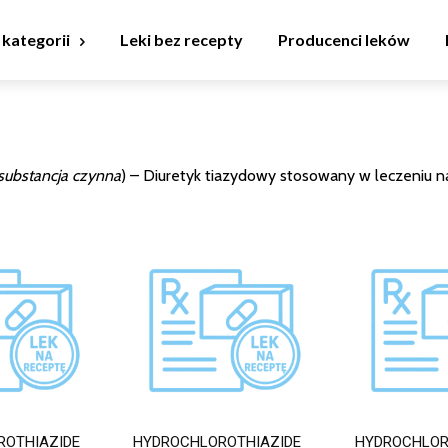
 kategorii
Leki bez recepty
Producenci leków
substancja czynna
) – Diuretyk tiazydowy stosowany w leczeniu na
ROTHIAZIDE
HYDROCHLOROTHIAZIDE
HYDROCHLOR