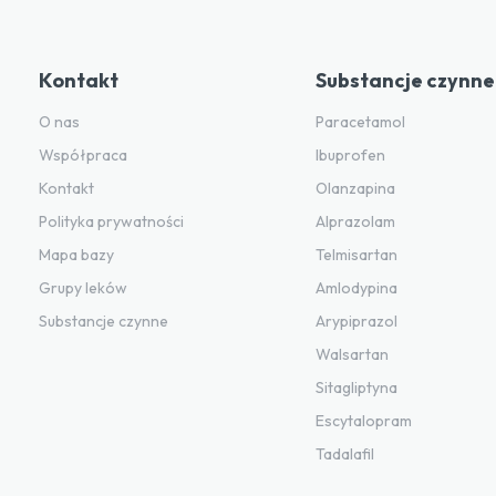
Kontakt
Substancje czynne
O nas
Paracetamol
Współpraca
Ibuprofen
Kontakt
Olanzapina
Polityka prywatności
Alprazolam
Mapa bazy
Telmisartan
Grupy leków
Amlodypina
Substancje czynne
Arypiprazol
Walsartan
Sitagliptyna
Escytalopram
Tadalafil