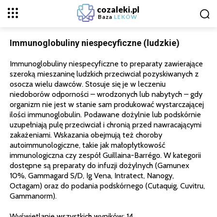
cozaleki.pl
Baza
LEKÓW
Immunoglobuliny niespecyficzne (ludzkie)
Immunoglobuliny niespecyficzne to preparaty zawierające
szeroką mieszaninę ludzkich przeciwciał pozyskiwanych z
osocza wielu dawców. Stosuje się je w leczeniu
niedoborów odporności – wrodzonych lub nabytych – gdy
organizm nie jest w stanie sam produkować wystarczającej
ilości immunoglobulin. Podawane dożylnie lub podskórnie
uzupełniają pulę przeciwciał i chronią przed nawracającymi
zakażeniami. Wskazania obejmują też choroby
autoimmunologiczne, takie jak małopłytkowość
immunologiczna czy zespół Guillaina-Barrégo. W kategorii
dostępne są preparaty do infuzji dożylnych (Gamunex
10%, Gammagard S/D, Ig Vena, Intratect, Nanogy,
Octagam) oraz do podania podskórnego (Cutaquig, Cuvitru,
Gammanorm).
Wyświetlanie wszystkich wyników: 14