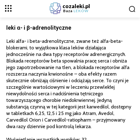
cozaleki.pl
Baza
LEKÓW
leki α- i β-adrenolityczne
Leki alfa- i beta-adrenolityczne, zwane też alfa-beta-
blokerami, to wyjątkowa klasa leków działająca
jednocześnie na dwa typy receptorów adrenergicznych.
Blokada receptorów beta spowalnia pracę serca i obniża
jego zapotrzebowanie na tlen, a blokada receptorów alfa
rozszerza naczynia krwionośne – oba efekty razem
skutecznie obniżają ciśnienie i odciążają serce. To czyni je
szczególnie wartościowymi w leczeniu przewlekłej
niewydolności serca i nadciśnienia tętniczego
towarzyszącego chorobie niedokrwiennej. Jedyną
substancją czynną w tej kategorii jest karwedilol, dostępny
w tabletkach 6,25, 12,5 i 25 mg jako Atram, Avedol,
Carvedilol Orion i Carvedilol-ratiopharm – przyjmowany
dwa razy dziennie pod kontrolą lekarza.
Wyświetlanie wszystkich wyników: 32