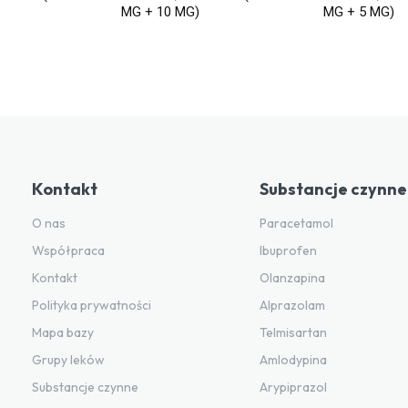
MG + 10 MG)
MG + 5 MG)
Kontakt
Substancje czynne
O nas
Paracetamol
Współpraca
Ibuprofen
Kontakt
Olanzapina
Polityka prywatności
Alprazolam
Mapa bazy
Telmisartan
Grupy leków
Amlodypina
Substancje czynne
Arypiprazol