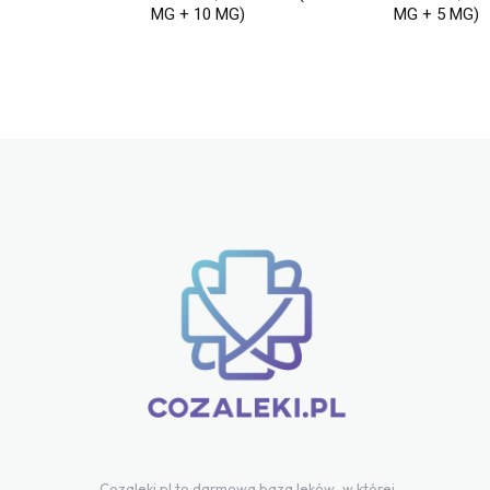
MG + 10 MG)
MG + 5 MG)
Cozaleki.pl to darmowa baza leków, w której