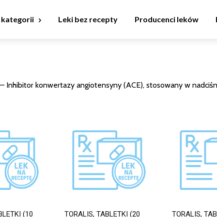
 kategorii
Leki bez recepty
Producenci leków
 – Inhibitor konwertazy angiotensyny (ACE), stosowany w nadciśni
BLETKI (10
TORALIS, TABLETKI (20
TORALIS, TAB