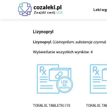
cozaleki.pl
Leki wg
Znajdź swój
LEK
Lizynopryl
Lizynopryl
, (
Lisinoprilum, substancja czynna
)
Wyświetlanie wszystkich wyników: 4
TORALIS, TABLETKI (10
TORALIS, TA