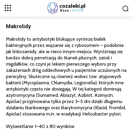
cozaleki.pl
Baza
LEKÓW
Makrolidy
Makrolidy to antybiotyki blokujące syntezę białek
bakteryjnych przez wiązanie się z rybosomem – podobnie
jak linkozamidy, ale w nieco innym miejscu. Wyróżniają się
bardzo dobrą penetracją do tkanek płucnych, zatok i
migdałków, co czyni je lekiem pierwszego wyboru przy
zakażeniach dróg oddechowych u pacjentów uczulonych na
penicyliny. Skuteczne są również wobec tzw. atypowych
bakterii (Mycoplasma, Chlamydia, Legionella), których inne
antybiotyki często nie dosięgają. W tej kategorii dominują
azytromycyna (Sumamed, Abiazyt, Azibiot, Azimycin,
Apiclar) przyjmowana tylko przez 3–5 dni dzięki długiemu
działaniu tkankowego oraz klarytromycyna (Klacid, Fromilid,
Apiclar) stosowana m.in. w eradykacji Helicobacter pylori.
Wyświetlanie 1–40 z 80 wyników