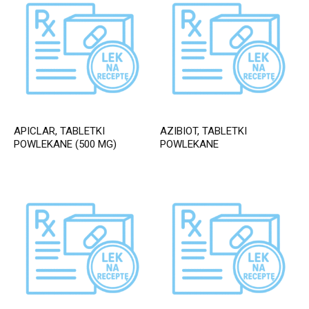
APICLAR, TABLETKI
AZIBIOT, TABLETKI
POWLEKANE (500 MG)
POWLEKANE