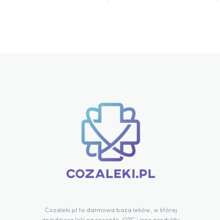
Cozaleki.pl to darmowa baza leków, w której
znajdziesz leki na receptę, OTC i inne produkty