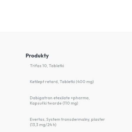
Produkty
Trifas 10, Tabletki
Ketilept retard, Tabletki (400 mg)
Dabigatran etexilate +pharma,
Kapsułki twarde (110 mg)
Evertas, System transdermalny, plaster
(13,3 mg/24 h)