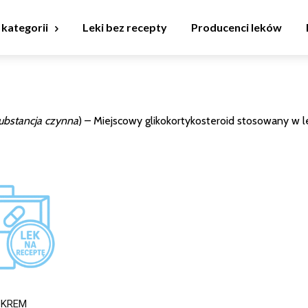
 kategorii
Leki bez recepty
Producenci leków
substancja czynna
) – Miejscowy glikokortykosteroid stosowany w l
 KREM