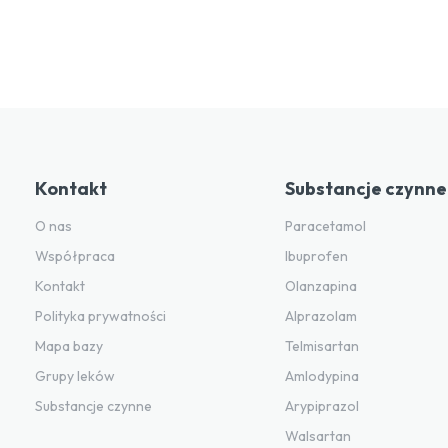
Kontakt
Substancje czynne
O nas
Paracetamol
Współpraca
Ibuprofen
Kontakt
Olanzapina
Polityka prywatności
Alprazolam
Mapa bazy
Telmisartan
Grupy leków
Amlodypina
Substancje czynne
Arypiprazol
Walsartan