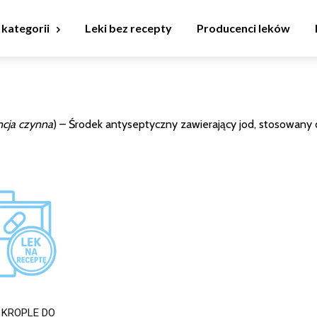
 kategorii
Leki bez recepty
Producenci leków
ncja czynna
) – Środek antyseptyczny zawierający jod, stosowany 
 KROPLE DO