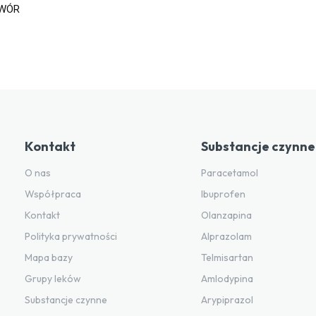
TWÓR
Kontakt
Substancje czynne
O nas
Paracetamol
Współpraca
Ibuprofen
Kontakt
Olanzapina
Polityka prywatności
Alprazolam
Mapa bazy
Telmisartan
Grupy leków
Amlodypina
Substancje czynne
Arypiprazol