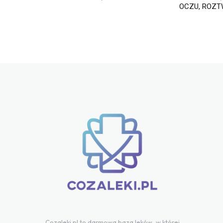
OCZU, ROZ
Cozaleki.pl to darmowa baza leków, w której