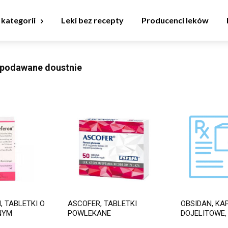
 kategorii
Leki bez recepty
Producenci leków
 podawane doustnie
 TABLETKI O
ASCOFER, TABLETKI
OBSIDAN, KA
NYM
POWLEKANE
DOJELITOWE,