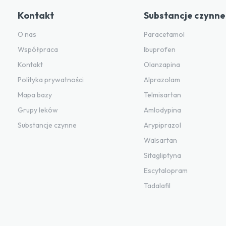
Kontakt
Substancje czynne
O nas
Paracetamol
Współpraca
Ibuprofen
Kontakt
Olanzapina
Polityka prywatności
Alprazolam
Mapa bazy
Telmisartan
Grupy leków
Amlodypina
Substancje czynne
Arypiprazol
Walsartan
Sitagliptyna
Escytalopram
Tadalafil