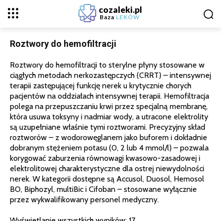
cozaleki.pl
Baza
LEKÓW
Roztwory do hemofiltracji
Roztwory do hemofiltracji to sterylne płyny stosowane w
ciągłych metodach nerkozastępczych (CRRT) – intensywnej
terapii zastępującej funkcję nerek u krytycznie chorych
pacjentów na oddziałach intensywnej terapii. Hemofiltracja
polega na przepuszczaniu krwi przez specjalną membranę,
która usuwa toksyny i nadmiar wody, a utracone elektrolity
są uzupełniane właśnie tymi roztworami. Precyzyjny skład
roztworów – z wodorowęglanem jako buforem i dokładnie
dobranym stężeniem potasu (0, 2 lub 4 mmol/l) – pozwala
korygować zaburzenia równowagi kwasowo-zasadowej i
elektrolitowej charakterystyczne dla ostrej niewydolności
nerek. W kategorii dostępne są Accusol, Duosol, Hemosol
BO, Biphozyl, multiBic i Cifoban – stosowane wyłącznie
przez wykwalifikowany personel medyczny.
Wyświetlanie wszystkich wyników: 17