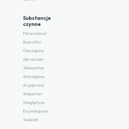
Substancje
czynne
Paracetamol
Ibuprofen
Olanzapina
Alprazolam
Telmisartan
Amlodypina
Arypiprazol
Walsartan
Sitagliptyna
Escytalopram
Tadalafil