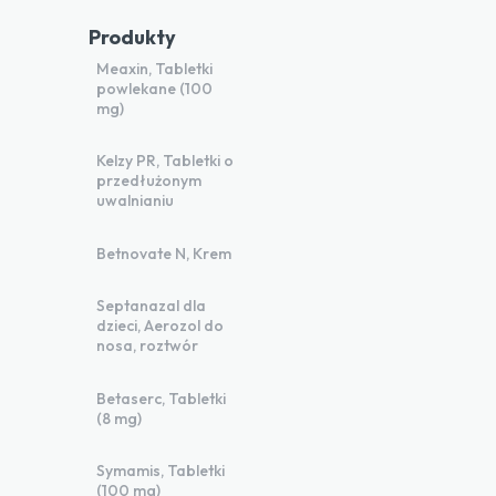
Produkty
Meaxin, Tabletki
powlekane (100
mg)
Kelzy PR, Tabletki o
przedłużonym
uwalnianiu
Betnovate N, Krem
Septanazal dla
dzieci, Aerozol do
nosa, roztwór
Betaserc, Tabletki
(8 mg)
Symamis, Tabletki
(100 mg)