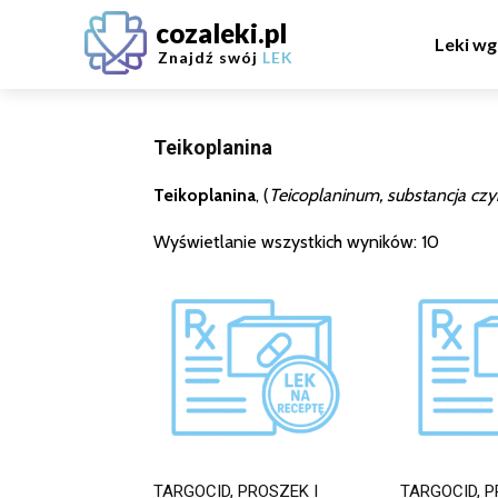
cozaleki.pl
Leki wg
Znajdź swój
LEK
Teikoplanina
Teikoplanina
, (
Teicoplaninum, substancja cz
Wyświetlanie wszystkich wyników: 10
TARGOCID, PROSZEK I
TARGOCID, P