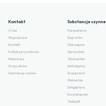
Kontakt
Substancje czynne
O nas
Paracetamol
Współpraca
Ibuprofen
Kontakt
Olanzapina
Polityka prywatności
Alprazolam
Mapa bazy
Telmisartan
Grupy leków
Amlodypina
Substancje czynne
Arypiprazol
Walsartan
Sitagliptyna
Escytalopram
Tadalafil