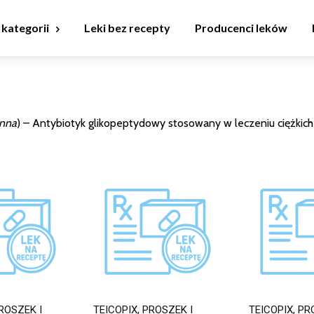
 kategorii
Leki bez recepty
Producenci leków
ynna
) – Antybiotyk glikopeptydowy stosowany w leczeniu ciężkich
ROSZEK I
TEICOPIX, PROSZEK I
TEICOPIX, PR