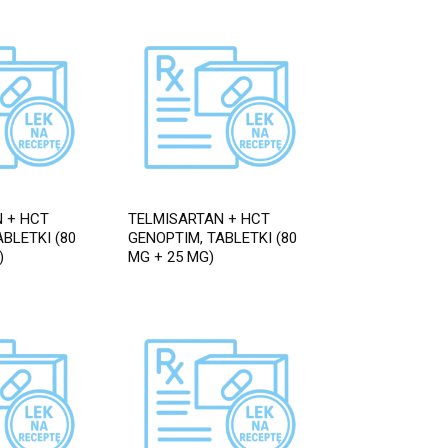
 + HCT
TELMISARTAN + HCT
BLETKI (80
GENOPTIM, TABLETKI (80
)
MG + 25 MG)