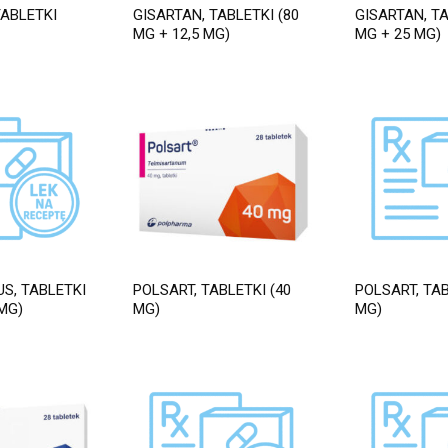
TABLETKI
GISARTAN, TABLETKI (80
GISARTAN, TA
MG + 12,5 MG)
MG + 25 MG)
S, TABLETKI
POLSART, TABLETKI (40
POLSART, TAB
 MG)
MG)
MG)