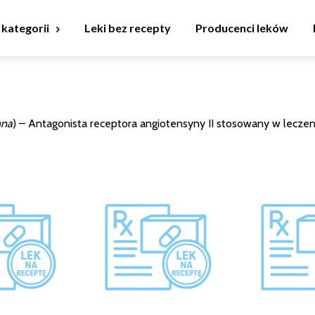
 kategorii
Leki bez recepty
Producenci leków
nna
) – Antagonista receptora angiotensyny II stosowany w leczeniu