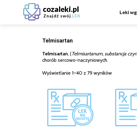
cozaleki.pl
Leki wg
Znajdź swój
LEK
Telmisartan
Telmisartan
, (
Telmisartanum, substancja czy
chorób sercowo-naczyniowych.
Wyświetlanie 1–40 z 79 wyników