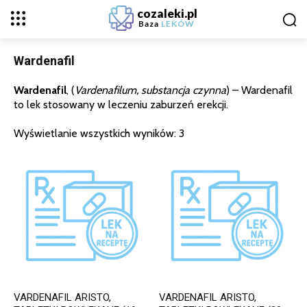
cozaleki.pl
Baza
LEKÓW
Wardenafil
Wardenafil
, (
Vardenafilum, substancja czynna
) – Wardenafil
to lek stosowany w leczeniu zaburzeń erekcji.
Wyświetlanie wszystkich wyników: 3
VARDENAFIL ARISTO,
VARDENAFIL ARISTO,