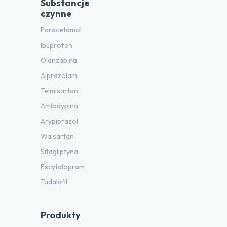
Substancje
czynne
Paracetamol
Ibuprofen
Olanzapina
Alprazolam
Telmisartan
Amlodypina
Arypiprazol
Walsartan
Sitagliptyna
Escytalopram
Tadalafil
Produkty