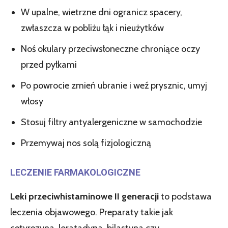
W upalne, wietrzne dni ogranicz spacery,
zwłaszcza w pobliżu łąk i nieużytków
Noś okulary przeciwsłoneczne chroniące oczy
przed pyłkami
Po powrocie zmień ubranie i weź prysznic, umyj
włosy
Stosuj filtry antyalergeniczne w samochodzie
Przemywaj nos solą fizjologiczną
LECZENIE FARMAKOLOGICZNE
Leki przeciwhistaminowe II generacji
to podstawa
leczenia objawowego. Preparaty takie jak
cetyrezyna, loratadyna, bilastyna czy