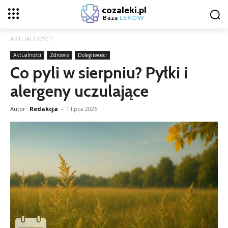
cozaleki.pl
Baza
LEKÓW
AKTUALNOŚCI
Aktualności
Zdrowie
Dolegliwości
Co pyli w sierpniu? Pyłki i
alergeny uczulające
Autor:
Redakcja
-
1 lipca 2026