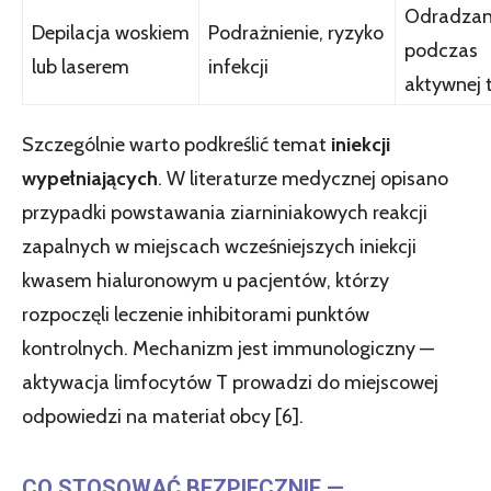
Odradza
Depilacja woskiem
Podrażnienie, ryzyko
podczas
lub laserem
infekcji
aktywnej t
Szczególnie warto podkreślić temat
iniekcji
wypełniających
. W literaturze medycznej opisano
przypadki powstawania ziarniniakowych reakcji
zapalnych w miejscach wcześniejszych iniekcji
kwasem hialuronowym u pacjentów, którzy
rozpoczęli leczenie inhibitorami punktów
kontrolnych. Mechanizm jest immunologiczny —
aktywacja limfocytów T prowadzi do miejscowej
odpowiedzi na materiał obcy [6].
CO STOSOWAĆ BEZPIECZNIE —