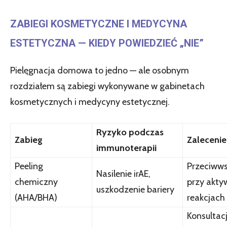
ZABIEGI KOSMETYCZNE I MEDYCYNA
ESTETYCZNA — KIEDY POWIEDZIEĆ „NIE”
Pielęgnacja domowa to jedno — ale osobnym
rozdziałem są zabiegi wykonywane w gabinetach
kosmetycznych i medycyny estetycznej.
Ryzyko podczas
Zabieg
Zalecenie
immunoterapii
Peeling
Przeciww
Nasilenie irAE,
chemiczny
przy akt
uszkodzenie bariery
(AHA/BHA)
reakcjach
Konsultac