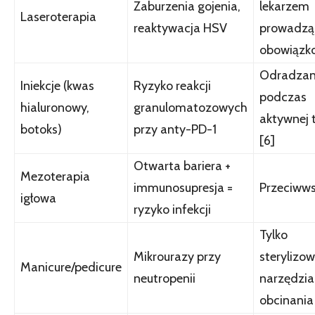
Zaburzenia gojenia,
lekarzem
Laseroterapia
reaktywacja HSV
prowadz
obowiązk
Odradza
Iniekcje (kwas
Ryzyko reakcji
podczas
hialuronowy,
granulomatozowych
aktywnej t
botoks)
przy anty-PD-1
[6]
Otwarta bariera +
Mezoterapia
immunosupresja =
Przeciww
igłowa
ryzyko infekcji
Tylko
Mikrourazy przy
sterylizo
Manicure/pedicure
neutropenii
narzędzia
obcinania