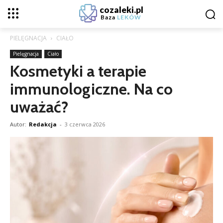
cozaleki.pl
Baza
LEKÓW
PIELĘGNACJA
CIAŁO
Pielęgnacja
Ciało
Kosmetyki a terapie
immunologiczne. Na co
uważać?
Autor:
Redakcja
-
3 czerwca 2026