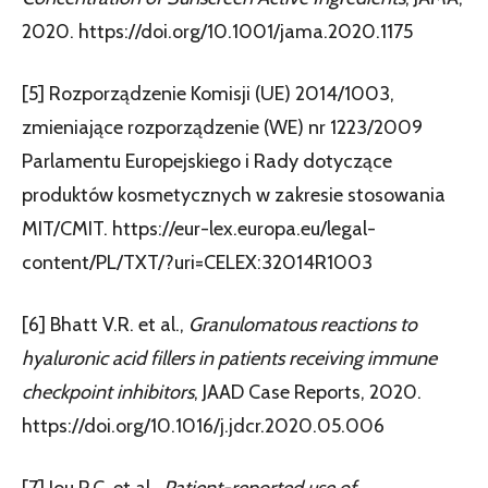
2020. https://doi.org/10.1001/jama.2020.1175
[5] Rozporządzenie Komisji (UE) 2014/1003,
zmieniające rozporządzenie (WE) nr 1223/2009
Parlamentu Europejskiego i Rady dotyczące
produktów kosmetycznych w zakresie stosowania
MIT/CMIT. https://eur-lex.europa.eu/legal-
content/PL/TXT/?uri=CELEX:32014R1003
[6] Bhatt V.R. et al.,
Granulomatous reactions to
hyaluronic acid fillers in patients receiving immune
checkpoint inhibitors
, JAAD Case Reports, 2020.
https://doi.org/10.1016/j.jdcr.2020.05.006
[7] Jou P.C. et al.,
Patient-reported use of