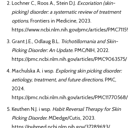
Lochner C., Roos A., Stein D.J.
Excoriation (skin-
picking) disorder: a systematic review of treatment
options.
Frontiers in Medicine, 2023.
https://www.ncbi.nlm.nih.gov/pmc/articles/PMC7115
Grant J.E., Odlaug B.L.
Trichotillomania and Skin-
Picking Disorder: An Update.
PMC/NIH, 2022.
https://pmc.ncbi.nlm.nih.gov/articles/PMC9063575/
Machulska A. i wsp.
Exploring skin picking disorder:
aetiology, treatment, and future directions.
PMC,
2024.
https://pmc.ncbi.nlm.nih.gov/articles/PMC11770568/
Keuthen N.J. i wsp.
Habit Reversal Therapy for Skin
Picking Disorder.
MDedge/Cutis, 2023.
https://pubmed.ncbi.nlm.nih.gov/37289693/