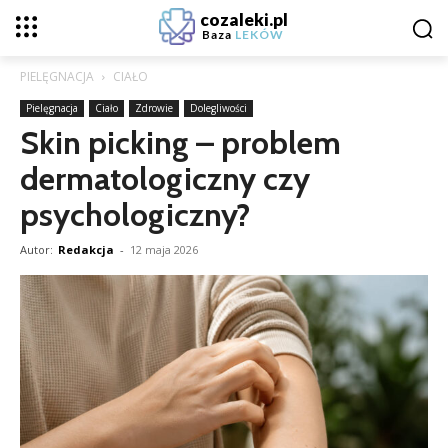
cozaleki.pl
Baza
LEKÓW
PIELĘGNACJA
CIAŁO
Pielęgnacja
Ciało
Zdrowie
Dolegliwości
Skin picking – problem
dermatologiczny czy
psychologiczny?
Autor:
Redakcja
-
12 maja 2026