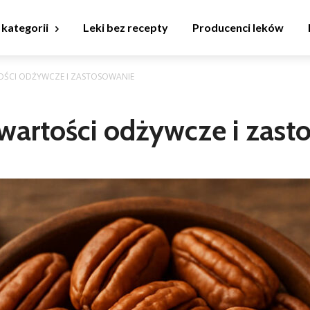
 kategorii
Leki bez recepty
Producenci leków
OŚCI ODŻYWCZE I ZASTOSOWANIE
wartości odżywcze i zast