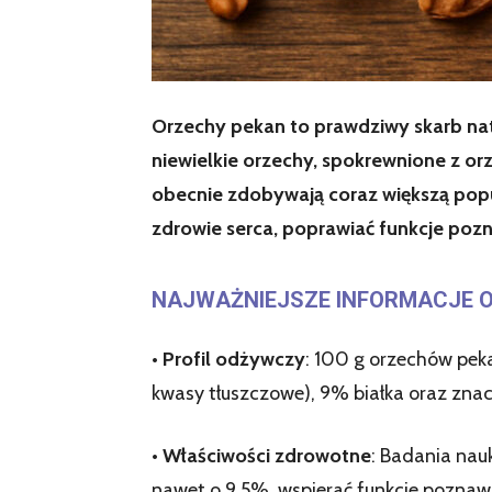
Orzechy pekan to prawdziwy skarb na
niewielkie orzechy, spokrewnione z o
obecnie zdobywają coraz większą popu
zdrowie serca, poprawiać funkcje poz
NAJWAŻNIEJSZE INFORMACJE O
•
Profil odżywczy
: 100 g orzechów peka
kwasy tłuszczowe), 9% białka oraz znac
•
Właściwości zdrowotne
: Badania nau
nawet o 9,5%, wspierać funkcje poznaw