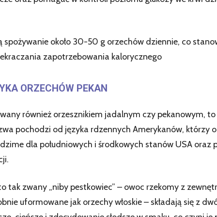
ą spożywanie około 30-50 g orzechów dziennie, co stanow
zekraczania zapotrzebowania kalorycznego
TYKA ORZECHÓW PEKAN
), zwany również orzesznikiem jadalnym czy pekanowym, t
zwa pochodzi od języka rdzennych Amerykanów, którzy od 
rodzime dla południowych i środkowych stanów USA oraz 
ji.
 to tak zwany „niby pestkowiec” – owoc rzekomy z zewnęt
obnie uformowane jak orzechy włoskie – składają się z d