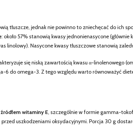
ą tłuszcze, jednak nie powinno to zniechęcać do ich s
e
: około 57% stanowią kwasy jednonienasycone (głównie 
as linolowy). Nasycone kwasy tłuszczowe stanowią zaled
kteryzuje się niską zawartością kwasu α-linolenowego (o
a-6 do omega-3. Z tego względu warto równoważyć dietę
źródłem witaminy E
, szczególnie w formie gamma-tokofe
ki przed uszkodzeniami oksydacyjnymi. Porcja 30 g dost