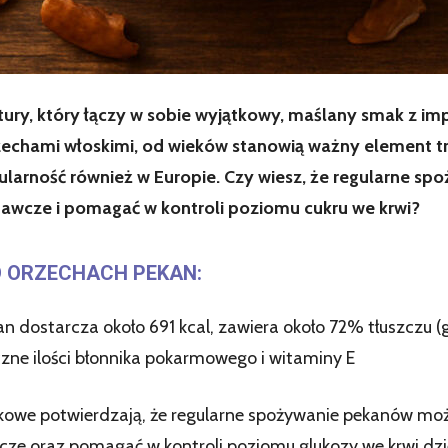
tury, który łączy w sobie wyjątkowy, maślany smak z 
rzechami włoskimi, od wieków stanowią ważny element tr
larność również w Europie. Czy wiesz, że regularne s
nawcze i pomagać w kontroli poziomu cukru we krwi?
 ORZECHACH PEKAN:
n dostarcza około 691 kcal, zawiera około 72% tłuszczu 
zne ilości błonnika pokarmowego i witaminy E
kowe potwierdzają, że regularne spożywanie pekanów moż
cze oraz pomagać w kontroli poziomu glukozy we krwi dzi