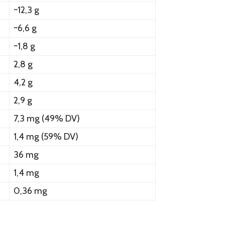
~12,3 g
~6,6 g
~1,8 g
2,8 g
4,2 g
2,9 g
7,3 mg (49% DV)
1,4 mg (59% DV)
36 mg
1,4 mg
0,36 mg