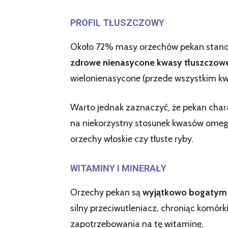
PROFIL TŁUSZCZOWY
Około 72% masy orzechów pekan stanowi
zdrowe nienasycone kwasy tłuszczow
wielonienasycone (przede wszystkim kw
Warto jednak zaznaczyć, że pekan chara
na niekorzystny stosunek kwasów omeg
orzechy włoskie czy tłuste ryby.
WITAMINY I MINERAŁY
Orzechy pekan są
wyjątkowo bogatym 
silny przeciwutleniacz, chroniąc komór
zapotrzebowania na tę witaminę.