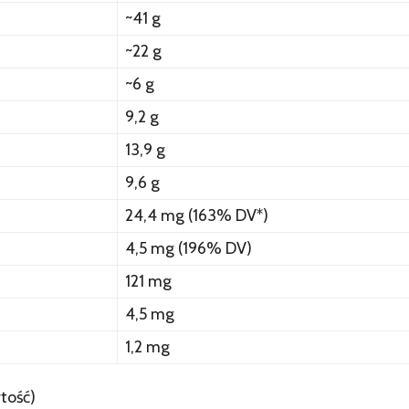
~41 g
~22 g
~6 g
9,2 g
13,9 g
9,6 g
24,4 mg (163% DV*)
4,5 mg (196% DV)
121 mg
4,5 mg
1,2 mg
tość)