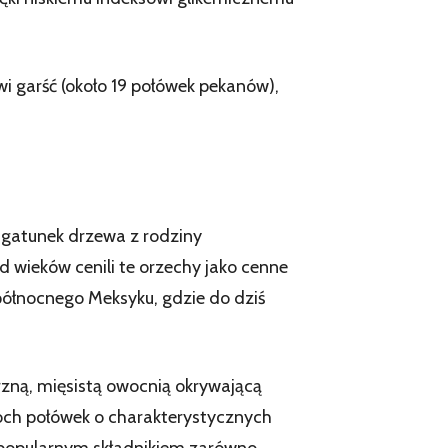
i garść (około 19 połówek pekanów),
o gatunek drzewa z rodziny
wieków cenili te orzechy jako cenne
północnego Meksyku, gdzie do dziś
rzną, mięsistą owocnią okrywającą
wóch połówek o charakterystycznych