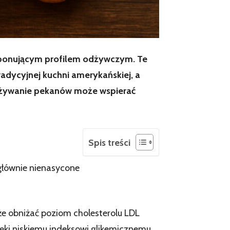
imponującym profilem odżywczym. Te
adycyjnej kuchni amerykańskiej, a
pożywanie pekanów może wspierać
Spis treści
(głównie nienasycone
e obniżać poziom cholesterolu LDL
ęki niskiemu indeksowi glikemicznemu