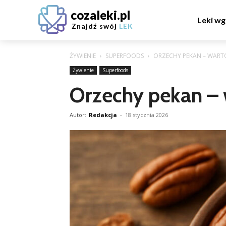
cozaleki.pl
Leki wg
Znajdź swój
LEK
ŻYWIENIE
SUPERFOODS
ORZECHY PEKAN – WART
Żywienie
Superfoods
Orzechy pekan – 
Autor:
Redakcja
-
18 stycznia 2026