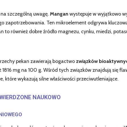
ą na szczególną uwagę.
Mangan
występuje w wyjątkowo wy
go zapotrzebowania. Ten mikroelement odgrywa kluczową
n to również dobre źródło magnezu, cynku, miedzi, potasu 
orzechy pekan zawierają bogactwo
związków bioaktywny
– aż 1816 mg na 100 g. Wśród tych związków znajdują się fl
, które wykazują silne właściwości przeciwutleniające.
TWIERDZONE NAUKOWO
YNIOWEGO