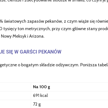
ejsze, cieńsze i zdecydowanie słodsze w smaku, co czyni 
% światowych zapasów pekanów, z czym wiąże się równie
20 tysięcy ton metrycznych, przy czym główne stany prod
, Nowy Meksyk i Arizona.
JE SIĘ W GARŚCI PEKANÓW
getyczne o bogatym składzie odżywczym. Poniższa tabel
Na 100 g
691 kcal
72 g