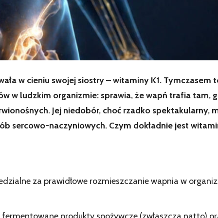
ała w cieniu swojej siostry – witaminy K1. Tymczasem 
 w ludzkim organizmie: sprawia, że wapń trafia tam, gd
rwionośnych. Jej niedobór, choć rzadko spektakularny, 
ób sercowo-naczyniowych. Czym dokładnie jest witamina 
edzialne za prawidłowe rozmieszczanie wapnia w organiz
ą fermentowane produkty spożywcze (zwłaszcza natto) or