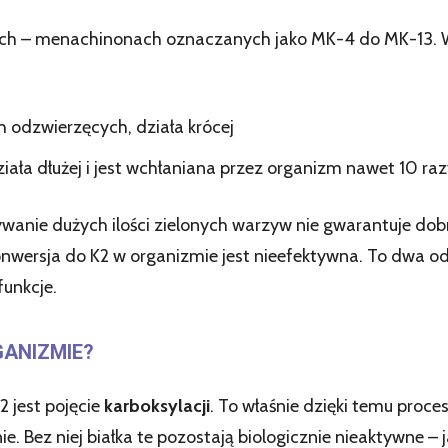
ach – menachinonach oznaczanych jako MK-4 do MK-13. W
 odzwierzęcych, działa krócej
ała dłużej i jest wchłaniana przez organizm nawet 10 raz
ywanie dużych ilości zielonych warzyw nie gwarantuje dobr
onwersja do K2 w organizmie jest nieefektywna. To dwa odr
funkcje.
GANIZMIE?
2 jest pojęcie
karboksylacji
. To właśnie dzięki temu proce
nie. Bez niej białka te pozostają biologicznie nieaktywne 