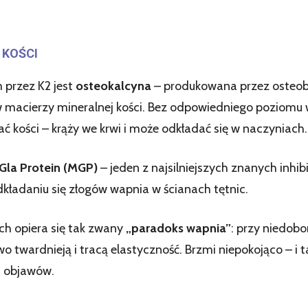
 KOŚCI
przez K2 jest
osteokalcyna
– produkowana przez osteobl
macierzy mineralnej kości. Bez odpowiedniego poziomu w
 kości – krąży we krwi i może odkładać się w naczyniach.
 Gla Protein (MGP)
– jeden z najsilniejszych znanych inhi
kładaniu się złogów wapnia w ścianach tętnic.
h opiera się tak zwany
„paradoks wapnia”
: przy niedobo
 twardnieją i tracą elastyczność. Brzmi niepokojąco – i ta
h objawów.