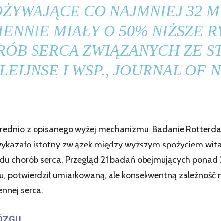
OŻYWAJĄCE CO NAJMNIEJ 32 
IENNIE MIAŁY O 50% NIŻSZE R
ÓB SERCA ZWIĄZANYCH ZE S
LEIJNSE I WSP.,
JOURNAL OF N
średnio z opisanego wyżej mechanizmu. Badanie Rotterda
 wykazało istotny związek między wyższym spożyciem wi
wodu chorób serca. Przegląd 21 badań obejmujących pona
u, potwierdził umiarkowaną, ale konsekwentną zależność
nnej serca.
MÓZGU