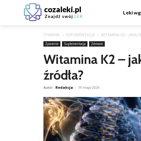
cozaleki.pl
Leki wg
Znajdź swój
LEK
ŻYWIENIE
SUPLEMENTACJA
WITAMINA K2 – JAKĄ PE
Żywienie
Suplementacja
Zdrowie
Witamina K2 – jaką
źródła?
Autor:
Redakcja
-
19 maja 2026