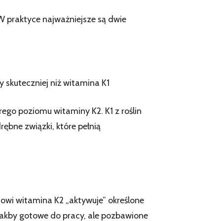
 praktyce najważniejsze są dwie
y skuteczniej niż witamina K1
ego poziomu witaminy K2. K1 z roślin
ębne związki, które pełnią
sowi witamina K2 „aktywuje” określone
– jakby gotowe do pracy, ale pozbawione