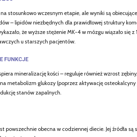
 na stosunkowo wczesnym etapie, ale wyniki są obiecują
ipidów – lipidów niezbędnych dla prawidłowej struktury 
ykazało, że wyższe stężenie MK-4 w mózgu wiązało się z
awczych u starszych pacjentów.
NE FUNKCJE
iera mineralizację kości – reguluje również wzrost zębiny,
na metabolizm glukozy (poprzez aktywację osteokalcyny j
edukcję stanów zapalnych.
est powszechnie obecna w codziennej diecie. Jej źródła są 