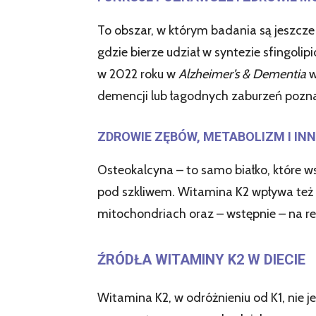
To obszar, w którym badania są jeszcze
gdzie bierze udział w syntezie sfingol
w 2022 roku w
Alzheimer’s & Dementia
w
demencji lub łagodnych zaburzeń pozn
ZDROWIE ZĘBÓW, METABOLIZM I IN
Osteokalcyna – to samo białko, które wsp
pod szkliwem. Witamina K2 wpływa też 
mitochondriach oraz – wstępnie – na r
ŹRÓDŁA WITAMINY K2 W DIECIE
Witamina K2, w odróżnieniu od K1, nie j