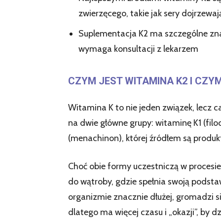
zwierzęcego, takie jak sery dojrzewają
Suplementacja K2 ma szczególne zna
wymaga konsultacji z lekarzem
CZYM JEST WITAMINA K2 I CZYM
Witamina K to nie jeden związek, lecz c
na dwie główne grupy: witaminę K1 (filo
(menachinon), której źródłem są produ
Choć obie formy uczestniczą w procesie k
do wątroby, gdzie spełnia swoją podsta
organizmie znacznie dłużej, gromadzi się
dlatego ma więcej czasu i „okazji”, by