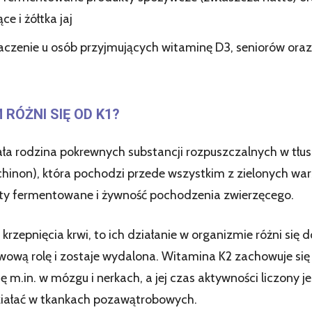
ce i żółtka jaj
czenie u osób przyjmujących witaminę D3, seniorów oraz
 RÓŻNI SIĘ OD K1?
ała rodzina pokrewnych substancji rozpuszczalnych w tłuszc
chinon), która pochodzi przede wszystkim z zielonych war
kty fermentowane i żywność pochodzenia zwierzęcego.
rzepnięcia krwi, to ich działanie w organizmie różni się d
wową rolę i zostaje wydalona. Witamina K2 zachowuje się 
 m.in. w mózgu i nerkach, a jej czas aktywności liczony j
 działać w tkankach pozawątrobowych.