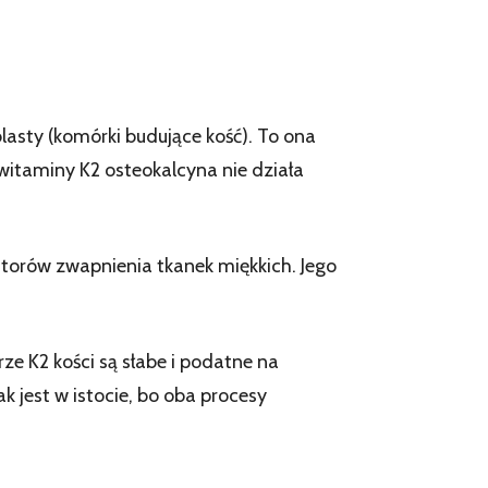
asty (komórki budujące kość). To ona
itaminy K2 osteokalcyna nie działa
bitorów zwapnienia tkanek miękkich. Jego
rze K2 kości są słabe i podatne na
k jest w istocie, bo oba procesy