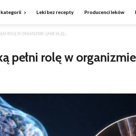
 kategorii
Leki bez recepty
Producenci leków
ŁNI ROLĘ W ORGANIZMIE I JAKIE SĄ JEJ...
 pełni rolę w organizmie i