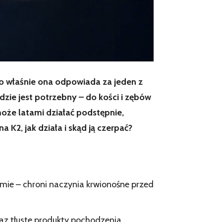
to właśnie ona odpowiada za jeden z
zie jest potrzebny – do kości i zębów
może latami działać podstępnie,
K2, jak działa i skąd ją czerpać?
mie – chroni naczynia krwionośne przed
az tłuste produkty pochodzenia