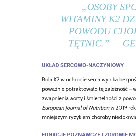
„OSOBY SP
WITAMINY K2 DZ
POWODU CHOR
TĘTNIC.” — GE
UKŁAD SERCOWO-NACZYNIOWY
Rola K2 w ochronie serca wynika bezpo
poważnie potraktowało tę zależność –
zwapnienia aorty i śmiertelności z po
European Journal of Nutrition
w 2019 rok
mniejszym ryzykiem choroby niedokrwie
FUNKCJE POZNAWCZE I ZDROWIE 