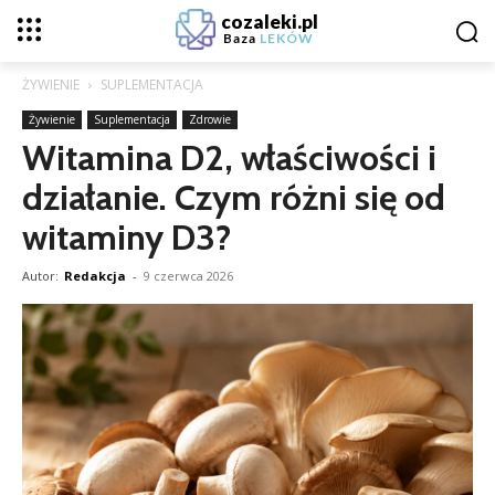
cozaleki.pl
Baza
LEKÓW
ŻYWIENIE
SUPLEMENTACJA
Żywienie
Suplementacja
Zdrowie
Witamina D2, właściwości i
działanie. Czym różni się od
witaminy D3?
Autor:
Redakcja
-
9 czerwca 2026