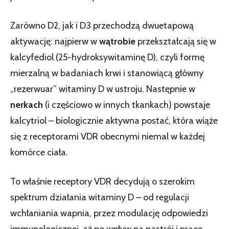
Zarówno D2, jak i D3 przechodzą dwuetapową
aktywację: najpierw w
wątrobie
przekształcają się w
kalcyfediol (25-hydroksywitaminę D), czyli formę
mierzalną w badaniach krwi i stanowiącą główny
„rezerwuar” witaminy D w ustroju. Następnie w
nerkach
(i częściowo w innych tkankach) powstaje
kalcytriol – biologicznie aktywna postać, która wiąże
się z receptorami VDR obecnymi niemal w każdej
komórce ciała.
To właśnie receptory VDR decydują o szerokim
spektrum działania witaminy D – od regulacji
wchłaniania wapnia, przez modulację odpowiedzi
immunologicznej, aż po wpływ na nastrój i pracę