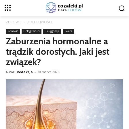
cozaleki.pl
Baza
LEKÓW
ZDROWIE
DOLEGLIWOŚCI
Zdrowie
Dolegliwości
Pielęgnacja
Twarz
Zaburzenia hormonalne a
trądzik dorosłych. Jaki jest
związek?
Autor:
Redakcja
-
30 marca 2026