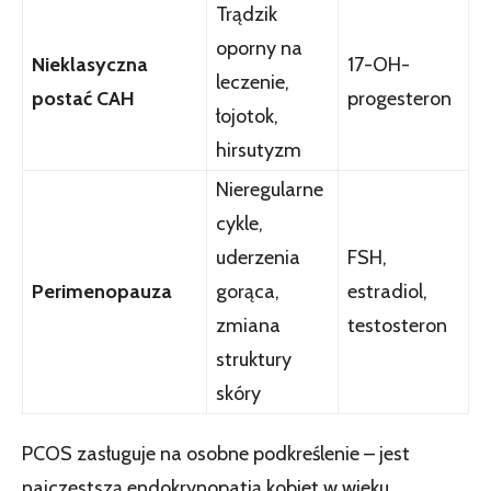
Trądzik
oporny na
Nieklasyczna
17-OH-
leczenie,
postać CAH
progesteron
łojotok,
hirsutyzm
Nieregularne
cykle,
uderzenia
FSH,
Perimenopauza
gorąca,
estradiol,
zmiana
testosteron
struktury
skóry
PCOS zasługuje na osobne podkreślenie – jest
najczęstszą endokrynopatią kobiet w wieku