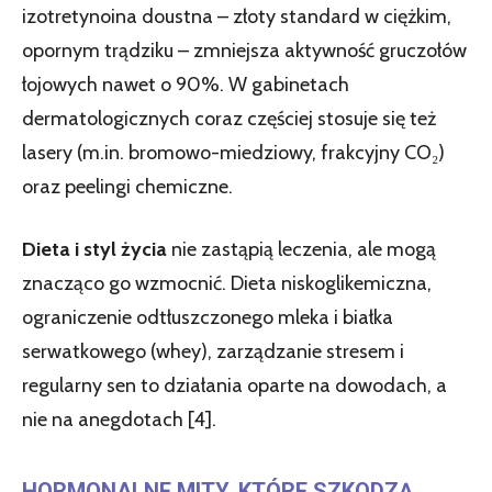
izotretynoina doustna – złoty standard w ciężkim,
opornym trądziku – zmniejsza aktywność gruczołów
łojowych nawet o 90%. W gabinetach
dermatologicznych coraz częściej stosuje się też
lasery (m.in. bromowo-miedziowy, frakcyjny CO₂)
oraz peelingi chemiczne.
Dieta i styl życia
nie zastąpią leczenia, ale mogą
znacząco go wzmocnić. Dieta niskoglikemiczna,
ograniczenie odtłuszczonego mleka i białka
serwatkowego (whey), zarządzanie stresem i
regularny sen to działania oparte na dowodach, a
nie na anegdotach [4].
HORMONALNE MITY, KTÓRE SZKODZĄ