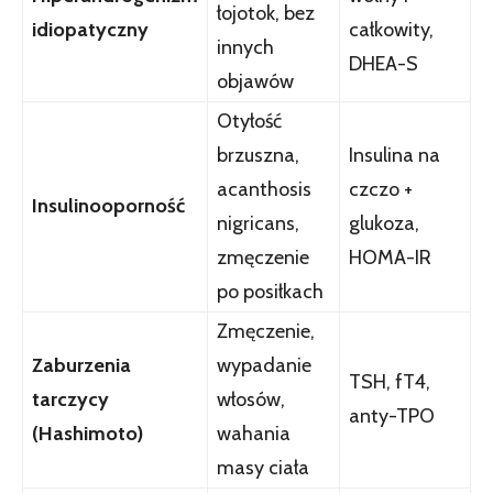
łojotok, bez
idiopatyczny
całkowity,
innych
DHEA-S
objawów
Otyłość
brzuszna,
Insulina na
acanthosis
czczo +
Insulinooporność
nigricans,
glukoza,
zmęczenie
HOMA-IR
po posiłkach
Zmęczenie,
Zaburzenia
wypadanie
TSH, fT4,
tarczycy
włosów,
anty-TPO
(Hashimoto)
wahania
masy ciała