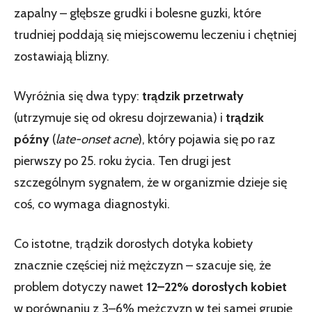
zapalny – głębsze grudki i bolesne guzki, które
trudniej poddają się miejscowemu leczeniu i chętniej
zostawiają blizny.
Wyróżnia się dwa typy:
trądzik przetrwały
(utrzymuje się od okresu dojrzewania) i
trądzik
późny
(
late-onset acne
), który pojawia się po raz
pierwszy po 25. roku życia. Ten drugi jest
szczególnym sygnałem, że w organizmie dzieje się
coś, co wymaga diagnostyki.
Co istotne, trądzik dorosłych dotyka kobiety
znacznie częściej niż mężczyzn – szacuje się, że
problem dotyczy nawet
12–22% dorosłych kobiet
w porównaniu z 3–6% mężczyzn w tej samej grupie