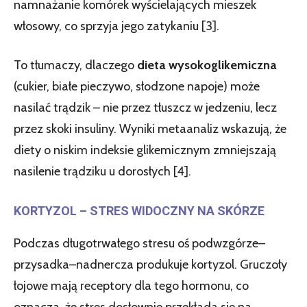
namnażanie komórek wyścielających mieszek
włosowy, co sprzyja jego zatykaniu [3].
To tłumaczy, dlaczego
dieta wysokoglikemiczna
(cukier, białe pieczywo, słodzone napoje) może
nasilać trądzik – nie przez tłuszcz w jedzeniu, lecz
przez skoki insuliny. Wyniki metaanaliz wskazują, że
diety o niskim indeksie glikemicznym zmniejszają
nasilenie trądziku u dorosłych [4].
KORTYZOL – STRES WIDOCZNY NA SKÓRZE
Podczas długotrwałego stresu oś podwzgórze–
przysadka–nadnercza produkuje kortyzol. Gruczoły
łojowe mają receptory dla tego hormonu, co
oznacza, że stres dosłownie przekłada się na