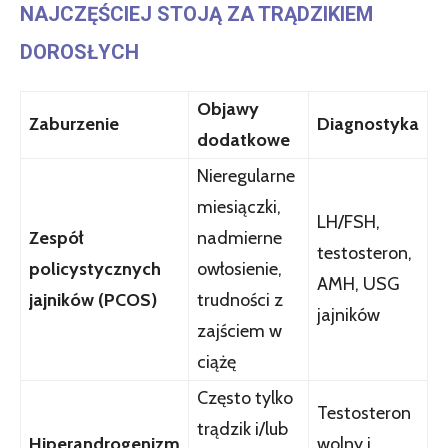
NAJCZĘŚCIEJ STOJĄ ZA TRĄDZIKIEM
DOROSŁYCH
Objawy
Zaburzenie
Diagnostyka
dodatkowe
Nieregularne
miesiączki,
LH/FSH,
Zespół
nadmierne
testosteron,
policystycznych
owłosienie,
AMH, USG
jajników (PCOS)
trudności z
jajników
zajściem w
ciążę
Często tylko
Testosteron
trądzik i/lub
Hiperandrogenizm
wolny i