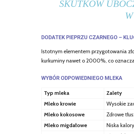
SKUTKÓW UBOCZ
W
DODATEK PIEPRZU CZARNEGO – KL
Istotnym elementem przygotowania zło
kurkuminy nawet o 2000%, co oznacza, ż
WYBÓR ODPOWIEDNIEGO MLEKA
Typ mleka
Zalety
Mleko krowie
Wysokie zaw
Mleko kokosowe
Zdrowe tłu
Mleko migdałowe
Niska kalor