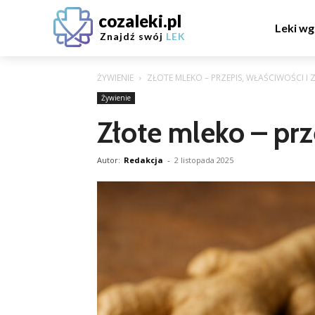
cozaleki.pl
Leki wg
Znajdź swój
LEK
ŻYWIENIE
ZŁOTE MLEKO – PRZEPIS, WŁAŚCIWOŚCI I
Żywienie
Złote mleko – prz
Autor:
Redakcja
-
2 listopada 2025