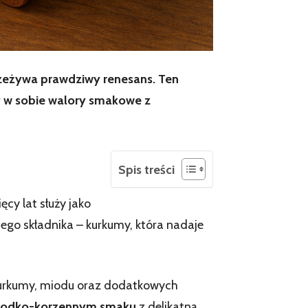
rzeżywa prawdziwy renesans. Ten
zy w sobie walory smakowe z
Spis treści
ęcy lat służy jako
go składnika – kurkumy, która nadaje
, kurkumy, miodu oraz dodatkowych
łodko-korzennym smaku
z delikatną