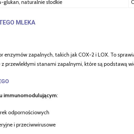
a-glukan, naturalnie słodkie
O
TEGO MLEKA
tor enzymów zapalnych, takich jak COX-2 i LOX. To sprawi
z przewlekłymi stanami zapalnymi, które są podstawą wie
EGO
niu immunomodulującym
:
órek odpornościowych
ryjne i przeciwwirusowe