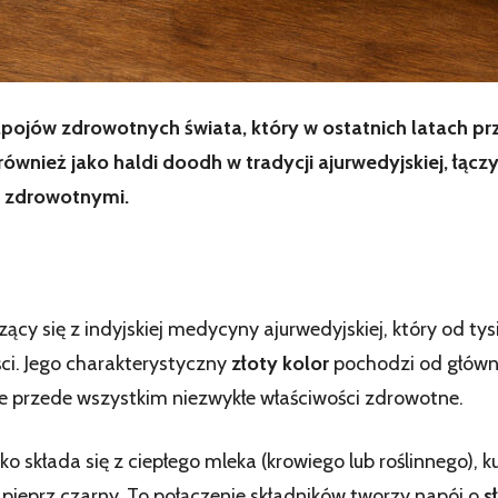
napojów zdrowotnych świata, który w ostatnich latach p
również jako haldi doodh w tradycji ajurwedyjskiej, łąc
 zdrowotnymi.
y się z indyjskiej medycyny ajurwedyjskiej, który od tysi
ści. Jego charakterystyczny
złoty kolor
pochodzi od główne
le przede wszystkim niezwykłe właściwości zdrowotne.
o składa się z ciepłego mleka (krowiego lub roślinnego)
 pieprz czarny. To połączenie składników tworzy napój o
s