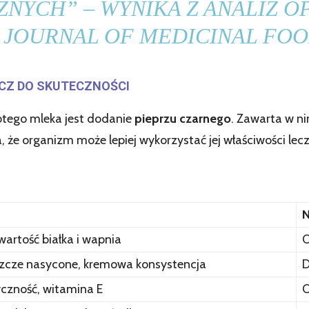
NYCH” – WYNIKA Z ANALIZ 
 JOURNAL OF MEDICINAL FOO
UCZ DO SKUTECZNOŚCI
tego mleka jest dodanie
pieprzu czarnego
. Zawarta w n
e organizm może lepiej wykorzystać jej właściwości lecz
N
artość białka i wapnia
O
szcze nasycone, kremowa konsystencja
D
yczność, witamina E
O