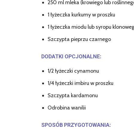
250 ml mleka (krowiego lub roślinneg
1 łyżeczka kurkumy w proszku
1 łyżeczka miodu lub syropu klonowe
Szczypta pieprzu czarnego
DODATKI OPCJONALNE:
1/2 łyżeczki cynamonu
1/4 łyżeczki imbiru w proszku
Szczypta kardamonu
Odrobina wanilii
SPOSÓB PRZYGOTOWANIA: