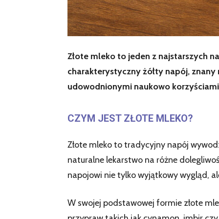
Złote mleko to jeden z najstarszych 
charakterystyczny żółty napój, znany 
udowodnionymi naukowo korzyściami
CZYM JEST ZŁOTE MLEKO?
Złote mleko to tradycyjny napój wywodząc
naturalne lekarstwo na różne dolegliwo
napojowi nie tylko wyjątkowy wygląd, a
W swojej podstawowej formie złote mlek
przypraw takich jak cynamon, imbir czy