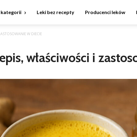
 kategorii
Leki bez recepty
Producenci leków
 ZASTOSOWANIE W DIECIE
epis, właściwości i zastos