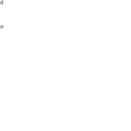
o)
go