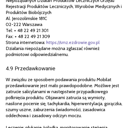
Niepożądanych Działań Produktów Leczniczych Urzędu
Rejestracji Produktów Leczniczych, Wyrobów Medycznych i
Produktów Biobójczych
Al. Jerozolimskie 181C
02-222 Warszawa
Tel: + 48 22 49 21 301
Fax: + 48 22 49 21 309
Strona internetowa:
https://smz.ezdrowie.gov.pl
Działania niepożądane można zgłaszać również
podmiotowi odpowiedzialnemu.
4.9 Przedawkowanie
W związku ze sposobem podawania produktu Mobilat
przedawkowanie jest mało prawdopodobne. Możliwe jest
zatrucie salicylanami w następstwie przypadkowego
połknięcia produktu. Objawami zatrucia są wymioty,
nasilone pocenie się, tachykardia, hiperwentylacja, gorączka,
szumy uszne, zaburzenia świadomości, zasadowica
oddechowa i zasadowy odczyn moczu.
Leczenie: płukanie żołądka, monitorowanie stężenia