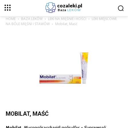
cozaleki.pl
Baza
LEKÓW
HOME
BAZA LEKÓW
LEKI NA MIĘŚNIE I KOŚCI
LEKI MIEJSCOWE
NA BÓLE MIĘŚNI I STAWÓW
Mobilat, Maść
MOBILAT, MAŚĆ
Mobilat
,
Mucopolisaccharidi polisulfas + Suprarenali