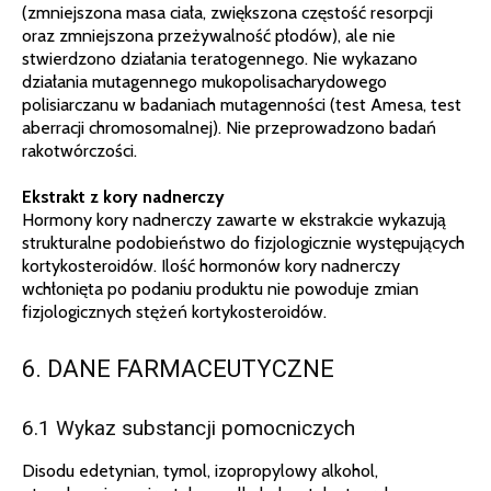
(zmniejszona masa ciała, zwiększona częstość resorpcji
oraz zmniejszona przeżywalność płodów), ale nie
stwierdzono działania teratogennego. Nie wykazano
działania mutagennego mukopolisacharydowego
polisiarczanu w badaniach mutagenności (test Amesa, test
aberracji chromosomalnej). Nie przeprowadzono badań
rakotwórczości.
Ekstrakt z kory nadnerczy
Hormony kory nadnerczy zawarte w ekstrakcie wykazują
strukturalne podobieństwo do fizjologicznie występujących
kortykosteroidów. Ilość hormonów kory nadnerczy
wchłonięta po podaniu produktu nie powoduje zmian
fizjologicznych stężeń kortykosteroidów.
6. DANE FARMACEUTYCZNE
6.1 Wykaz substancji pomocniczych
Disodu edetynian, tymol, izopropylowy alkohol,