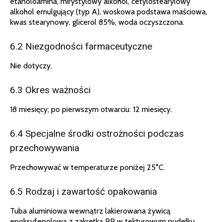
etanoloamina, mirystylowy alkohol, cetylostearylowy
alkohol emulgujący (typ A), woskowa podstawa maściowa,
kwas stearynowy, glicerol 85%, woda oczyszczona.
6.2 Niezgodności farmaceutyczne
Nie dotyczy.
6.3 Okres ważności
18 miesięcy; po pierwszym otwarciu: 12 miesięcy.
6.4 Specjalne środki ostrożności podczas
przechowywania
Przechowywać w temperaturze poniżej 25°C.
6.5 Rodzaj i zawartość opakowania
Tuba aluminiowa wewnątrz lakierowana żywicą
epoksyfenolową z zakrętką PP w tekturowym pudełku.