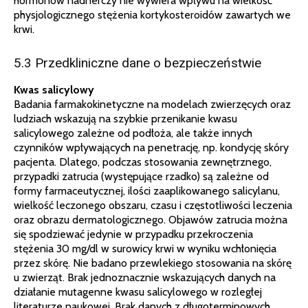
hormonów nadnerczy nie wywiera wpływu na wielkość
physjologicznego stężenia kortykosteroidów zawartych we
krwi.
5.3 Przedkliniczne dane o bezpieczeństwie
Kwas salicylowy
Badania farmakokinetyczne na modelach zwierzęcych oraz
ludziach wskazują na szybkie przenikanie kwasu
salicylowego zależne od podłoża, ale także innych
czynników wpływających na penetrację, np. kondycję skóry
pacjenta. Dlatego, podczas stosowania zewnętrznego,
przypadki zatrucia (występujące rzadko) są zależne od
formy farmaceutycznej, ilości zaaplikowanego salicylanu,
wielkość leczonego obszaru, czasu i częstotliwości leczenia
oraz obrazu dermatologicznego. Objawów zatrucia można
się spodziewać jedynie w przypadku przekroczenia
stężenia 30 mg/dl w surowicy krwi w wyniku wchłonięcia
przez skórę. Nie badano przewlekiego stosowania na skórę
u zwierząt. Brak jednoznacznie wskazujących danych na
działanie mutagenne kwasu salicylowego w rozległej
literaturze naukowej. Brak danych z długoterminowych