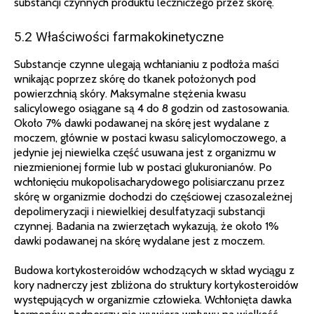
substancji czynnych produktu leczniczego przez skórę.
5.2 Właściwości farmakokinetyczne
Substancje czynne ulegają wchłanianiu z podłoża maści
wnikając poprzez skórę do tkanek położonych pod
powierzchnią skóry. Maksymalne stężenia kwasu
salicylowego osiągane są 4 do 8 godzin od zastosowania.
Około 7% dawki podawanej na skórę jest wydalane z
moczem, głównie w postaci kwasu salicylomoczowego, a
jedynie jej niewielka część usuwana jest z organizmu w
niezmienionej formie lub w postaci glukuronianów. Po
wchłonięciu mukopolisacharydowego polisiarczanu przez
skórę w organizmie dochodzi do częściowej czasozależnej
depolimeryzacji i niewielkiej desulfatyzacji substancji
czynnej. Badania na zwierzętach wykazują, że około 1%
dawki podawanej na skórę wydalane jest z moczem.
Budowa kortykosteroidów wchodzących w skład wyciągu z
kory nadnerczy jest zbliżona do struktury kortykosteroidów
występujących w organizmie człowieka. Wchłonięta dawka