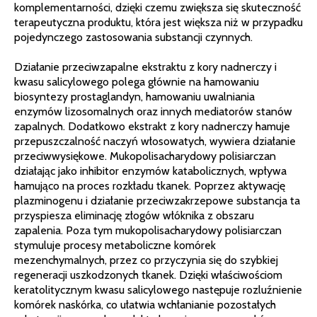
komplementarności, dzięki czemu zwiększa się skuteczność
terapeutyczna produktu, która jest większa niż w przypadku
pojedynczego zastosowania substancji czynnych.
Działanie przeciwzapalne ekstraktu z kory nadnerczy i
kwasu salicylowego polega głównie na hamowaniu
biosyntezy prostaglandyn, hamowaniu uwalniania
enzymów lizosomalnych oraz innych mediatorów stanów
zapalnych. Dodatkowo ekstrakt z kory nadnerczy hamuje
przepuszczalność naczyń włosowatych, wywiera działanie
przeciwwysiękowe. Mukopolisacharydowy polisiarczan
działając jako inhibitor enzymów katabolicznych, wpływa
hamująco na proces rozkładu tkanek. Poprzez aktywację
plazminogenu i działanie przeciwzakrzepowe substancja ta
przyspiesza eliminację złogów włóknika z obszaru
zapalenia. Poza tym mukopolisacharydowy polisiarczan
stymuluje procesy metaboliczne komórek
mezenchymalnych, przez co przyczynia się do szybkiej
regeneracji uszkodzonych tkanek. Dzięki właściwościom
keratolitycznym kwasu salicylowego następuje rozluźnienie
komórek naskórka, co ułatwia wchłanianie pozostałych