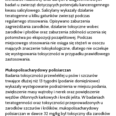
badań u zwierząt dotyczących potencjału kancerogennego
kwasu salicylowego. Salicylany wykazały działanie
teratogenne u kilku gatunków zwierząt podczas
regularnego stosowania. Opisywano zaburzenia
zagnieżdżania zarodków, działanie toksyczne wobec
zarodków i płodów oraz zaburzenia zdolności uczenia się
potomstwa po ekspozycji pozajelitowej. Podczas
miejscowego stosowania nie osiąga się stężeń w osoczu
mających znaczenie toksykologiczne, dlatego nie oczekuje
się występowania toksyczności w przypadku prawidłowego
zastosowania.
Mukopolisacharydowy polisiarczan
Badania toksyczności przewlekłej u psów i szczurów
trwające dłużej niż 13 tygodni (podanie domięśniowe)
wykazały występowanie podrażnienia w miejscu podania,
zwiększenie masy wątroby i nerek oraz powiększenie
węzłów chłonnych karkowych i krezki jelita. W badaniach
teratogenności oraz toksyczności przeprowadzonych u
zarodków szczurów i królików, mukopolisacharydowy
polisiarczan w dawce 32 mg/kg był toksyczny dla zarodków