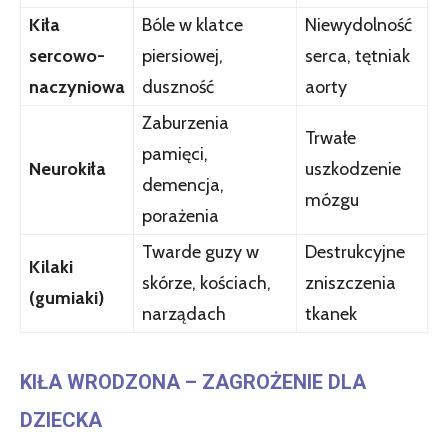
Kiła
Bóle w klatce
Niewydolność
sercowo-
piersiowej,
serca, tętniak
naczyniowa
duszność
aorty
Zaburzenia
Trwałe
pamięci,
Neurokiła
uszkodzenie
demencja,
mózgu
porażenia
Twarde guzy w
Destrukcyjne
Kilaki
skórze, kościach,
zniszczenia
(gumiaki)
narządach
tkanek
KIŁA WRODZONA – ZAGROŻENIE DLA
DZIECKA