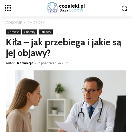
cozaleki.pl
Baza
LEKÓW
ZDROWIE
CHOROBY
Zdrowie
Choroby
Objawy
Kiła – jak przebiega i jakie są
jej objawy?
Autor:
Redakcja
-
2 października 2025