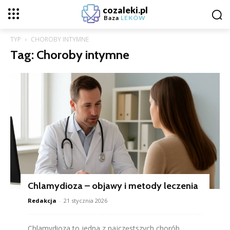
cozaleki.pl
Baza
LEKÓW
TYP
CHOROBY INTYMNE
Tag: Choroby intymne
Chlamydioza – objawy i metody leczenia
Redakcja
-
21 stycznia 2026
Chlamydioza to jedna z najczęstszych chorób